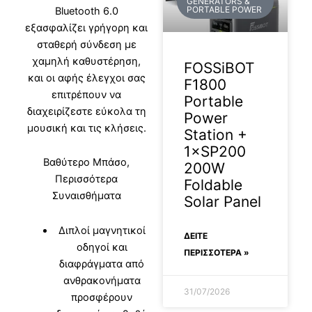
GENERATORS &
PORTABLE POWER
Bluetooth 6.0
εξασφαλίζει γρήγορη και
σταθερή σύνδεση με
χαμηλή καθυστέρηση,
FOSSiBOT
και οι αφής έλεγχοι σας
F1800
επιτρέπουν να
Portable
διαχειρίζεστε εύκολα τη
Power
μουσική και τις κλήσεις.
Station +
1×SP200
Βαθύτερο Μπάσο,
200W
Περισσότερα
Foldable
Συναισθήματα
Solar Panel
Διπλοί μαγνητικοί
ΔΕΊΤΕ
οδηγοί και
ΠΕΡΙΣΣΟΤΕΡΑ »
διαφράγματα από
ανθρακονήματα
31/07/2026
προσφέρουν