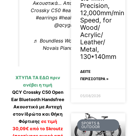
Ακουστικά… Από Ελλάδα CQY
Precision,
Crossky C50
#earphones
#open
12,000mm/min
#earrings
#healthy
#foryour
Speed, for
@qcyglobal
Wood/
Acrylic/
♬ Boundless Worship – Josué
Leather/
Novais Piano Worship
Metal,
130*140mm
ΔΕΊΤΕ
ΧΤΥΠΑ ΤΑ ΕΔΩ πριν
ΠΕΡΙΣΣΟΤΕΡΑ »
ανέβει η τιμή
QCY Crossky C50 Open
05/08/2026
Ear Bluetooth Handsfree
Ακουστικά με Αντοχή
στον Ιδρώτα και Θήκη
Φόρτισης
σε τιμή
SPORTS &
OUTDOOR
30,09€ από το Skroutz