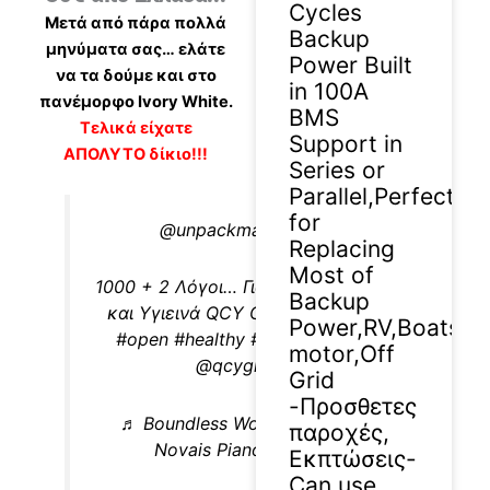
Cycles
Μετά από πάρα πολλά
Backup
μηνύματα σας… ελάτε
Power Built
να τα δούμε και στο
in 100A
πανέμορφο Ivory White.
BMS
Τελικά είχατε
Support in
ΑΠΟΛΥΤΟ δίκιο!!!
Series or
Parallel,Perfect
for
@unpackman.review
Replacing
Most of
1000 + 2 Λόγοι… Για τα πανέμορφα
Backup
και Υγιεινά QCY C50…
#earrings
Power,RV,Boats,Sol
#open
#healthy
#foryourepage
motor,Off
@qcyglobal
Grid
-Προσθετες
♬ Boundless Worship – Josué
παροχές,
Novais Piano Worship
Εκπτώσεις-
Can use