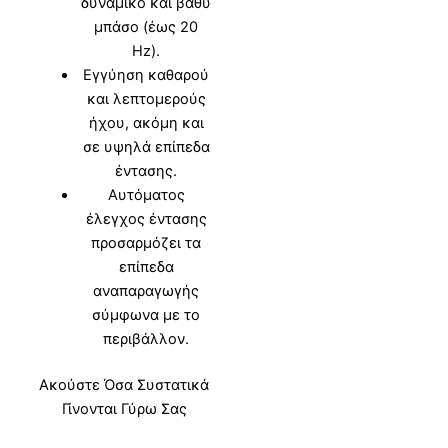
δυναμικό και βαθύ
μπάσο (έως 20
Hz).
Εγγύηση καθαρού
και λεπτομερούς
ήχου, ακόμη και
σε υψηλά επίπεδα
έντασης.
Αυτόματος
έλεγχος έντασης
προσαρμόζει τα
επίπεδα
αναπαραγωγής
σύμφωνα με το
περιβάλλον.
Ακούστε Όσα Συστατικά
Γίνονται Γύρω Σας