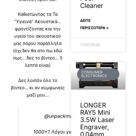
Cleaner
Καθιστώντας τα Τα
ΔΕΊΤΕ
“Υγιεινά” Ακουστικά…
ΠΕΡΙΣΣΟΤΕΡΑ »
φροντίζοντας και την
υγεία του ακουστικού
μας πόρου παράλληλα
17/07/2026
(όχι δεν θα στο πω εδώ
πως… δες το βίντεο… 5
λεπτά είναι)
CONSUMER
ELECTRONICS
Δες λοιπόν όλο το
βίντεο… κι αν συμφωνείς
μαζί μου…
LONGER
RAY5 Mini
@unpackman.review
3.5W Laser
Engraver,
1000+1 Λόγοι για τα “Υγιεινά”
0.04mm