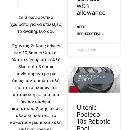
with
allowance
Σε 3 διαφορετικά
χρώματα για να επιλέξεις
ΔΕΊΤΕ
το αγαπημένο σου
ΠΕΡΙΣΣΟΤΕΡΑ »
Έχοντας 2πλούς drivers
05/08/2026
στα 10,8mm αλλά και
όλα τα νέα πρωτόκολλά
Bluetooth 6.0 κοκ
συνδυασμένα με μια
SMART HOME &
GARDEN
όπως πάντα πολύ καλή
ποιότητα υλικών και
κατασκευής… που σου
δίνουν αίσθηση
Ultenic
ακουστικού 2πλής αξίας,
Pooleco
αλλά κι άλλα +… το
10s Robotic
καθιστούν μια πολύ καλή
Pool
επιλογή open ear.