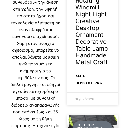
Rotating
συνδυάζουν την άνεση
Windmill
στη χρήση, την υψηλή
Night Light
ποιότητα ήχου και
Creative
τεχνολογία αξιόπιστη σε
Desktop
έναν ελαφρύ και
Ornament
εργονομικό σχεδιασμό.
Decorative
Χάρη στον ανοιχτό
Table Lamp
σχεδιασμό, μπορείτε να
Handmade
απολαμβάνετε μουσική
Metal Craft
ενώ παραμένετε
ενήμεροι για το
ΔΕΊΤΕ
περιβάλλον σας. Οι
ΠΕΡΙΣΣΟΤΕΡΑ »
διπλοί μαγνητικοί οδηγοί
εγγυώνται ισχυρότερο
μπάσο, με συνολική
16/07/2026
διάρκεια αναπαραγωγής
που φτάνει έως και 35
ώρες με τη θήκη
OUTDOOR
φόρτισης. Η τεχνολογία