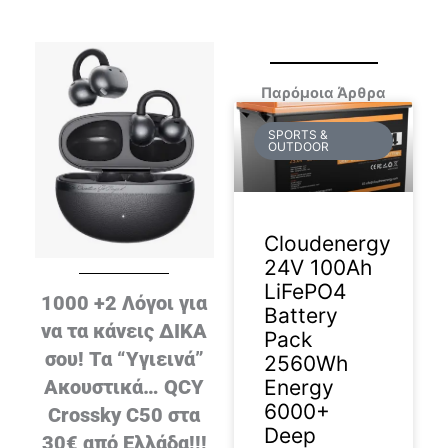
Παρόμοια Άρθρα
SPORTS &
OUTDOOR
Cloudenergy
24V 100Ah
LiFePO4
1000 +2 Λόγοι για
Battery
να τα κάνεις ΔΙΚΑ
Pack
σου! Τα “Υγιεινά”
2560Wh
Energy
Ακουστικά… QCY
6000+
Crossky C50 στα
Deep
30€ από Ελλάδα!!!