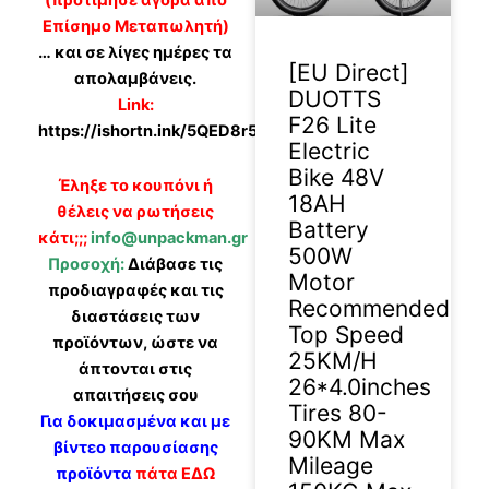
(προτίμησε αγορά από
Επίσημο Μεταπωλητή)
… και σε λίγες ημέρες τα
[EU Direct]
απολαμβάνεις.
DUOTTS
Link:
F26 Lite
https://ishortn.ink/5QED8r5jy
Electric
Bike 48V
Έληξε το κουπόνι ή
18AH
θέλεις να ρωτήσεις
Battery
κάτι;;;
info@unpackman.gr
500W
Προσοχή:
Διάβασε τις
Motor
προδιαγραφές και τις
Recommended
διαστάσεις των
Top Speed
προϊόντων, ώστε να
25KM/H
άπτονται στις
26*4.0inches
απαιτήσεις σου
Tires 80-
Για δοκιμασμένα και με
90KM Max
βίντεο παρουσίασης
Mileage
προϊόντα
πάτα ΕΔΩ