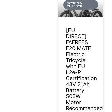
SPORTS &
OUTDOOR
[EU
DIRECT]
FAFREES
F20 MATE
Electric
Tricycle
with EU
L2e-P
Certification
48V 21Ah
Battery
500W
Motor
Recommended