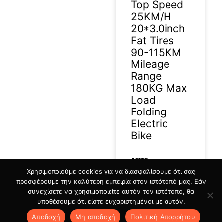
Top Speed
25KM/H
20*3.0inch
Fat Tires
90-115KM
Mileage
Range
180KG Max
Load
Folding
Electric
Bike
ΔΕΊΤΕ
Χρησιμοποιούμε cookies για να διασφαλίσουμε ότι σας
ΠΕΡΙΣΣΟΤΕΡΑ »
προσφέρουμε την καλύτερη εμπειρία στον ιστότοπό μας. Εάν
συνεχίσετε να χρησιμοποιείτε αυτόν τον ιστότοπο, θα
27/07/2026
υποθέσουμε ότι είστε ευχαριστημένοι με αυτόν.
Αποδοχή
Μη αποδοχή
Πολιτική Aπορρήτου