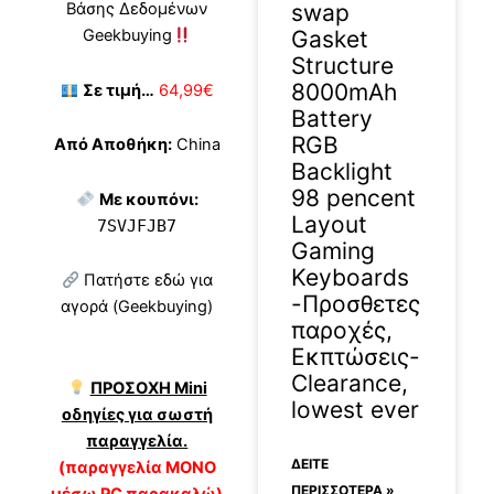
swap
Βάσης Δεδομένων
Gasket
Geekbuying
Structure
8000mAh
Σε τιμή…
64,99€
Battery
RGB
Από Αποθήκη:
China
Backlight
98 pencent
Με κουπόνι:
Layout
7SVJFJB7
Gaming
Keyboards
Πατήστε εδώ για
-Προσθετες
αγορά (Geekbuying)
παροχές,
Εκπτώσεις-
Clearance,
ΠΡΟΣΟΧΗ Mini
lowest ever
οδηγίες για σωστή
παραγγελία.
ΔΕΊΤΕ
(παραγγελία ΜΟΝΟ
ΠΕΡΙΣΣΟΤΕΡΑ »
μέσω PC παρακαλώ)