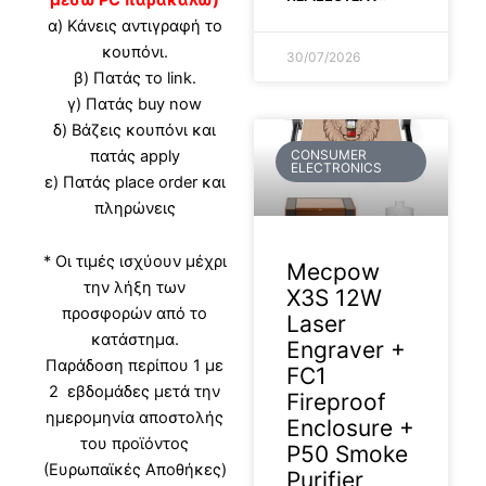
α) Κάνεις αντιγραφή το
κουπόνι.
30/07/2026
β) Πατάς το link.
γ) Πατάς buy now
δ) Βάζεις κουπόνι και
CONSUMER
πατάς apply
ELECTRONICS
ε) Πατάς place order και
πληρώνεις
* Οι τιμές ισχύουν μέχρι
Mecpow
την λήξη των
X3S 12W
προσφορών από το
Laser
κατάστημα.
Engraver +
Παράδοση περίπου 1 με
FC1
2 εβδομάδες μετά την
Fireproof
ημερομηνία αποστολής
Enclosure +
του προϊόντος
P50 Smoke
(Ευρωπαϊκές Αποθήκες)
Purifier