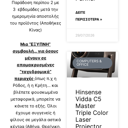
Παράδοση περίπου 2 με
3 εβδομάδες μετά την
ΔΕΊΤΕ
ημερομηνία αποστολής
ΠΕΡΙΣΣΟΤΕΡΑ »
του προϊόντος (Αποθήκες
Κίνας)
29/07/2026
Μια “ΕΞΥΠΝΗ”
συμβουλή… για όσους
μένουν σε
COMPUTERS &
απομακρυσμένες
OFFICE
“ταχυδρομικά”
περιοχές
όπως π.χ η
Ρόδος, ή η Κρήτη… και
Hinsense
βλέπετε φουσκωμένα
Vidda C5
μεταφορικά, μπορείτε να
Master
κάνετε το εξής. Όλοι
Triple Color
έχουμε συγγενείς ή
Laser
φίλους σε μεγάλα αστικά
Projector
κέντρα (Αθήνα, Θεσ/νικη,