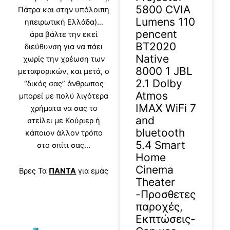
5800 CVIA
Πάτρα και στην υπόλοιπη
Lumens 110
ηπειρωτική Ελλάδα)…
pencent
άρα βάλτε την εκεί
BT2020
διεύθυνση για να πάει
Native
χωρίς την χρέωση των
8000 1 JBL
μεταφορικών, και μετά, ο
2.1 Dolby
“δικός σας” άνθρωπος
Atmos
μπορεί με πολύ λιγότερα
IMAX WiFi 7
χρήματα να σας το
and
στείλει με Κούριερ ή
bluetooth
κάποιον άλλον τρόπο
5.4 Smart
στο σπίτι σας…
Home
Cinema
Βρες Τα
ΠΑΝΤΑ
για εμάς
Theater
-Προσθετες
παροχές,
Εκπτώσεις-