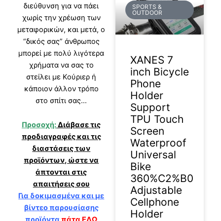
διεύθυνση για να πάει
SPORTS &
OUTDOOR
χωρίς την χρέωση των
μεταφορικών, και μετά, ο
“δικός σας” άνθρωπος
μπορεί με πολύ λιγότερα
XANES 7
χρήματα να σας το
inch Bicycle
στείλει με Κούριερ ή
Phone
κάποιον άλλον τρόπο
Holder
στο σπίτι σας…
Support
TPU Touch
Προσοχή:
Διάβασε τις
Screen
προδιαγραφές και τις
Waterproof
διαστάσεις των
Universal
προϊόντων, ώστε να
Bike
άπτονται στις
360%C2%B0
απαιτήσεις σου
Adjustable
Για δοκιμασμένα και με
Cellphone
βίντεο παρουσίασης
Holder
προϊόντα
πάτα ΕΔΩ