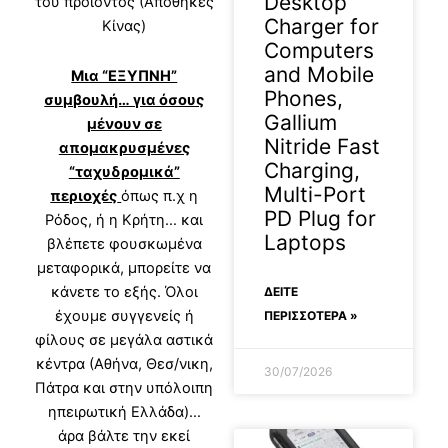
Desktop
του προϊόντος (Αποθήκες
Charger for
Κίνας)
Computers
and Mobile
Μια “ΕΞΥΠΝΗ”
Phones,
συμβουλή… για όσους
Gallium
μένουν σε
Nitride Fast
απομακρυσμένες
Charging,
“ταχυδρομικά”
Multi-Port
περιοχές
όπως π.χ η
PD Plug for
Ρόδος, ή η Κρήτη… και
Laptops
βλέπετε φουσκωμένα
μεταφορικά, μπορείτε να
κάνετε το εξής. Όλοι
ΔΕΊΤΕ
έχουμε συγγενείς ή
ΠΕΡΙΣΣΟΤΕΡΑ »
φίλους σε μεγάλα αστικά
κέντρα (Αθήνα, Θεσ/νικη,
30/07/2026
Πάτρα και στην υπόλοιπη
ηπειρωτική Ελλάδα)…
άρα βάλτε την εκεί