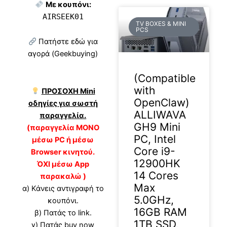
Με κουπόνι:
AIRSEEK01
TV BOXES & MINI
PCS
Πατήστε εδώ για
αγορά (Geekbuying)
(Compatible
with
ΠΡΟΣΟΧΗ Mini
OpenClaw)
οδηγίες για σωστή
ALLIWAVA
παραγγελία.
GH9 Mini
(παραγγελία ΜΟΝΟ
PC, Intel
μέσω PC ή μέσω
Core i9-
Browser κινητού.
12900HK
ΌΧΙ μέσω App
14 Cores
παρακαλώ )
Max
α) Κάνεις αντιγραφή το
5.0GHz,
κουπόνι.
16GB RAM
β) Πατάς το link.
1TB SSD,
γ) Πατάς buy now