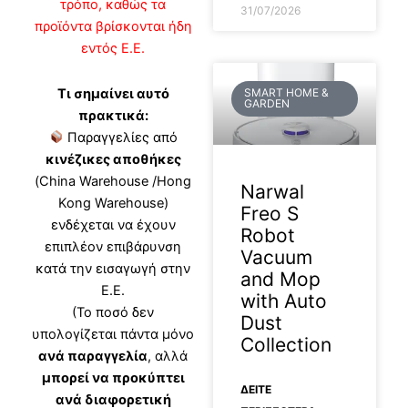
τρόπο, καθώς τα
31/07/2026
προϊόντα βρίσκονται ήδη
εντός Ε.Ε.
Τι σημαίνει αυτό
SMART HOME &
GARDEN
πρακτικά:
Παραγγελίες από
κινέζικες αποθήκες
(China Warehouse /Hong
Narwal
Kong Warehouse)
Freo S
ενδέχεται να έχουν
Robot
επιπλέον επιβάρυνση
Vacuum
κατά την εισαγωγή στην
and Mop
Ε.Ε.
with Auto
(Το ποσό δεν
Dust
υπολογίζεται πάντα μόνο
Collection
ανά παραγγελία
, αλλά
μπορεί να προκύπτει
ΔΕΊΤΕ
ανά διαφορετική