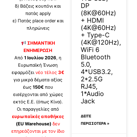
DP
δ) Βάζεις κουπόνι και
(8K@60Hz)
πατάς apply
+ HDMI
ε) Πατάς place order και
(4K@60Hz)
πληρώνεις
+ Type-C
(4K@120Hz),
ΣΗΜΑΝΤΙΚΗ
WiFi 6
ΕΝΗΜΕΡΩΣΗ
Bluetooth
Από
1 Ιουλίου 2026
, η
5.0,
Ευρωπαϊκή Ένωση
4*USB3.2,
εφαρμόζει
νέο τέλος
3€
2*2.5G
για μικρά δέματα αξίας
RJ45,
έως
150€
που
1*Audio
εισέρχονται από χώρες
Jack
εκτός Ε.Ε. (όπως Κίνα).
Οι παραγγελίες από
ΔΕΊΤΕ
ευρωπαϊκές αποθήκες
ΠΕΡΙΣΣΟΤΕΡΑ »
(EU Warehouse)
δεν
επηρεάζονται με τον ίδιο