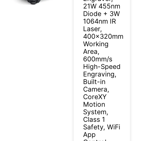
21W 455nm
Diode + 3W
1064nm IR
Laser,
2026-07-08
400×320mm
Working
Area,
600mm/s
High-Speed
Engraving,
Built-in
Camera,
CoreXY
Motion
System,
Class 1
Safety, WiFi
App