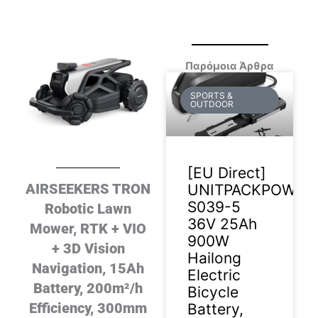
Παρόμοια Άρθρα
SPORTS &
OUTDOOR
[EU Direct]
AIRSEEKERS TRON
UNITPACKPOWER
S039-5
Robotic Lawn
36V 25Ah
Mower, RTK + VIO
900W
+ 3D Vision
Hailong
Navigation, 15Ah
Electric
Battery, 200m²/h
Bicycle
Efficiency, 300mm
Battery,