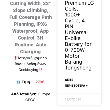
Premium LG
Cutting Width, 33°
Cells,
Slope Climbing,
1000+
Full Coverage Path
Cycle, 4
Planning, IPX6
PIN
Waterproof, App
Universal
Control, 3H
E-bike
Battery for
Runtime, Auto
0-700W
Charging
Motor
Ιστορικό χαμηλό
Bafang
Βάσης Δεδομένων
Tongsheng
Geekbuying
ΔΕΊΤΕ
Τιμή…
1279€
ΠΕΡΙΣΣΟΤΕΡΑ »
Από Αποθήκη:
Europe
22/07/2026
CFGC