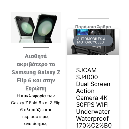
Παρόμοια Άρθρα
AUTOMOBILES &
MOTORCYCLES
Αισθητά
ακριβότερο το
SJCAM
Samsung Galaxy Z
SJ4000
Flip 6 και στην
Dual Screen
Ευρώπη
Action
Η κυκλοφορία των
Camera 4K
Galaxy Z Fold 6 και Z Flip
30FPS WIFI
6 πλησιάζει και
Underwater
περισσότερες
Waterproof
ανεπίσημες
170%C2%B0