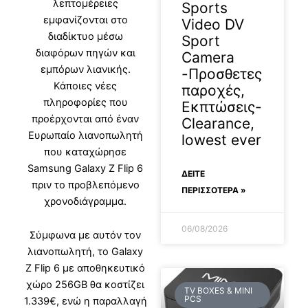
λεπτομέρειες
Sports
εμφανίζονται στο
Video DV
διαδίκτυο μέσω
Sport
διαφόρων πηγών και
Camera
εμπόρων λιανικής.
-Προσθετες
Κάποιες νέες
παροχές,
πληροφορίες που
Εκπτώσεις-
προέρχονται από έναν
Clearance,
Ευρωπαίο λιανοπωλητή
lowest ever
που καταχώρησε
Samsung Galaxy Z Flip 6
ΔΕΊΤΕ
πριν το προβλεπόμενο
ΠΕΡΙΣΣΟΤΕΡΑ »
χρονοδιάγραμμα.
06/08/2026
Σύμφωνα με αυτόν τον
λιανοπωλητή, το Galaxy
Z Flip 6 με αποθηκευτικό
χώρο 256GB θα κοστίζει
TV BOXES & MINI
PCS
1.339€, ενώ η παραλλαγή