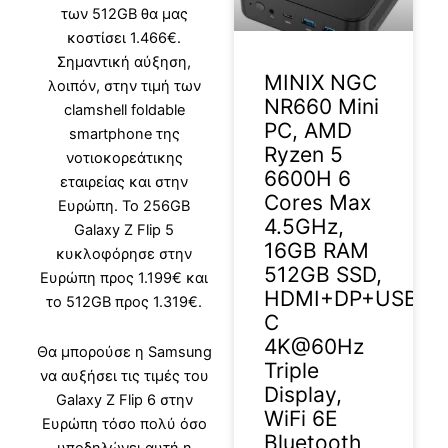
των 512GB θα μας
κοστίσει 1.466€.
Σημαντική αύξηση,
MINIX NGC
λοιπόν, στην τιμή των
NR660 Mini
clamshell foldable
PC, AMD
smartphone της
Ryzen 5
νοτιοκορεάτικης
6600H 6
εταιρείας και στην
Cores Max
Ευρώπη. Το 256GB
4.5GHz,
Galaxy Z Flip 5
16GB RAM
κυκλοφόρησε στην
512GB SSD,
Ευρώπη προς 1.199€ και
HDMI+DP+USB-
το 512GB προς 1.319€.
C
4K@60Hz
Θα μπορούσε η Samsung
Triple
να αυξήσει τις τιμές του
Display,
Galaxy Z Flip 6 στην
WiFi 6E
Ευρώπη τόσο πολύ όσο
Bluetooth
υποδηλώνει αυτή η