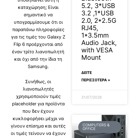
5.2, 3*USB
καταχώρηση; Είναι
3.2 ,1*USB
σημαντικό να
2.0, 2*2.5G
υπογραμμίσουμε ότι οι
RJ45,
παραπάνω πληροφορίες
1*3.5mm
για τις τιμές του Galaxy Z
Audio Jack,
Flip 6 προέρχονται από
with VESA
έναν τρίτο λιανοπωλητή
Mount
και όχι από την ίδια τη
Samsung.
ΔΕΊΤΕ
ΠΕΡΙΣΣΟΤΕΡΑ »
Συνήθως, οι
λιανοπωλητές
χρησιμοποιούν τιμές
31/07/2026
placeholder για προϊόντα
που δεν έχουν
κυκλοφορήσει μέχρι να
COMPUTERS &
γίνουν επίσημα και αυτές
OFFICE
οι τιμές τείνουν να έχουν