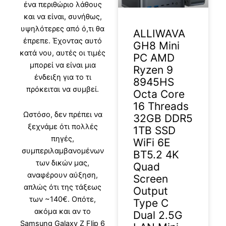
ένα περιθώριο λάθους
και να είναι, συνήθως,
υψηλότερες από ό,τι θα
ALLIWAVA
έπρεπε. Έχοντας αυτό
GH8 Mini
κατά νου, αυτές οι τιμές
PC AMD
μπορεί να είναι μια
Ryzen 9
ένδειξη για το τι
8945HS
πρόκειται να συμβεί.
Octa Core
16 Threads
Ωστόσο, δεν πρέπει να
32GB DDR5
ξεχνάμε ότι πολλές
1TB SSD
πηγές,
WiFi 6E
συμπεριλαμβανομένων
BT5.2 4K
των δικών μας,
Quad
αναφέρουν αύξηση,
Screen
απλώς ότι της τάξεως
Output
των ~140€. Οπότε,
Type C
ακόμα και αν το
Dual 2.5G
Samsung Galaxy Z Flip 6