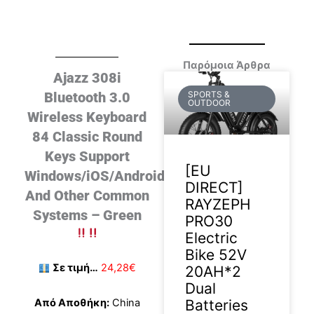
Παρόμοια Άρθρα
Ajazz 308i
Bluetooth 3.0
SPORTS &
OUTDOOR
Wireless Keyboard
84 Classic Round
Keys Support
[EU
Windows/iOS/Android
DIRECT]
And Other Common
RAYZEPH
Systems – Green
PRO30
Electric
Bike 52V
Σε τιμή…
24,28€
20AH*2
Dual
Batteries
Από Αποθήκη:
China