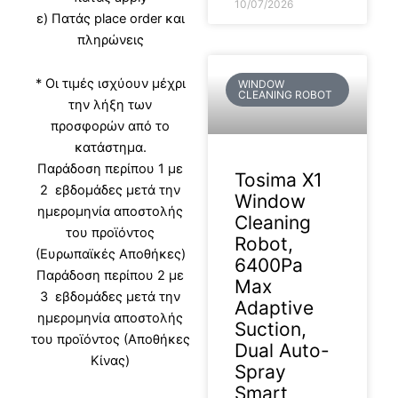
10/07/2026
ε) Πατάς place order και
πληρώνεις
* Οι τιμές ισχύουν μέχρι
WINDOW
CLEANING ROBOT
την λήξη των
προσφορών από το
κατάστημα.
Παράδοση περίπου 1 με
Tosima X1
2 εβδομάδες μετά την
Window
ημερομηνία αποστολής
Cleaning
του προϊόντος
Robot,
(Ευρωπαϊκές Αποθήκες)
6400Pa
Παράδοση περίπου 2 με
Max
3 εβδομάδες μετά την
Adaptive
ημερομηνία αποστολής
Suction,
του προϊόντος (Αποθήκες
Dual Auto-
Κίνας)
Spray
Smart