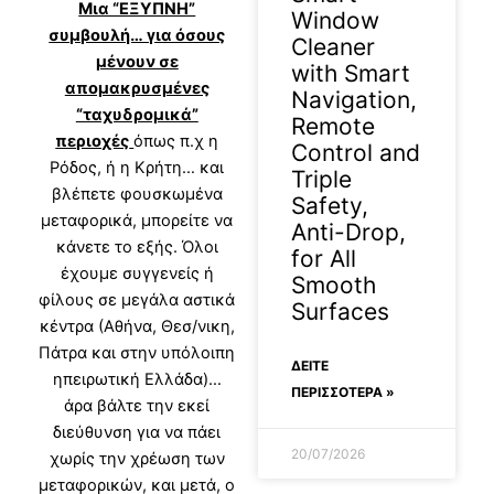
Μια “ΕΞΥΠΝΗ”
Window
συμβουλή… για όσους
Cleaner
μένουν σε
with Smart
απομακρυσμένες
Navigation,
“ταχυδρομικά”
Remote
περιοχές
όπως π.χ η
Control and
Ρόδος, ή η Κρήτη… και
Triple
βλέπετε φουσκωμένα
Safety,
μεταφορικά, μπορείτε να
Anti-Drop,
κάνετε το εξής. Όλοι
for All
έχουμε συγγενείς ή
Smooth
φίλους σε μεγάλα αστικά
Surfaces
κέντρα (Αθήνα, Θεσ/νικη,
Πάτρα και στην υπόλοιπη
ΔΕΊΤΕ
ηπειρωτική Ελλάδα)…
ΠΕΡΙΣΣΟΤΕΡΑ »
άρα βάλτε την εκεί
διεύθυνση για να πάει
20/07/2026
χωρίς την χρέωση των
μεταφορικών, και μετά, ο