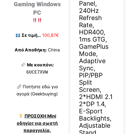
Panel,
Gaming Windows
240Hz
PC
Refresh
Rate,
HDR400,
Σε τιμή…
100,87€
1ms GTG,
GamePlus
Από Αποθήκη:
China
Mode,
Adaptive
Με κουπόνι:
Sync,
6UCE7XVW
PIP/PBP
Split
Πατήστε εδώ για
Screen,
αγορά (Geekbuying)
2*HDMI 2.1
2*DP 1.4,
E-Sport
ΠΡΟΣΟΧΗ Mini
Backlights,
οδηγίες για σωστή
Adjustable
παραγγελία.
Stand