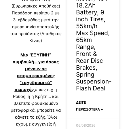
18.2Ah
(Ευρωπαϊκές Αποθήκες)
Battery, 9
Παράδοση περίπου 2 με
inch Tires,
3 εβδομάδες μετά την
55km/h
ημερομηνία αποστολής
Max Speed,
του προϊόντος (Αποθήκες
65km
Κίνας)
Range,
Front &
Μια “ΕΞΥΠΝΗ”
Rear Disc
συμβουλή… για όσους
Brakes,
μένουν σε
Spring
απομακρυσμένες
Suspension-
“ταχυδρομικά”
Flash Deal
περιοχές
όπως π.χ η
Ρόδος, ή η Κρήτη… και
ΔΕΊΤΕ
βλέπετε φουσκωμένα
ΠΕΡΙΣΣΟΤΕΡΑ »
μεταφορικά, μπορείτε να
κάνετε το εξής. Όλοι
έχουμε συγγενείς ή
06/08/2026