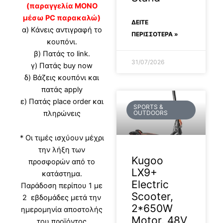
(παραγγελία ΜΟΝΟ
μέσω PC παρακαλώ)
ΔΕΊΤΕ
α) Κάνεις αντιγραφή το
ΠΕΡΙΣΣΟΤΕΡΑ »
κουπόνι.
β) Πατάς το link.
31/07/2026
γ) Πατάς buy now
δ) Βάζεις κουπόνι και
πατάς apply
ε) Πατάς place order και
SPORTS &
OUTDOORS
πληρώνεις
* Οι τιμές ισχύουν μέχρι
την λήξη των
Kugoo
προσφορών από το
LX9+
κατάστημα.
Electric
Παράδοση περίπου 1 με
Scooter,
2 εβδομάδες μετά την
2*650W
ημερομηνία αποστολής
Motor, 48V
του προϊόντος