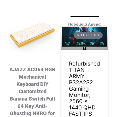
Παρόμοια Άρθρα
REFURBISHED
Refurbished
AJAZZ AC064 RGB
TITAN
ARMY
Mechanical
P32A2S2
Keyboard DIY
Gaming
Customized
Monitor,
Banana Switch Full
2560 x
64 Key Anti-
1440 QHD
Ghosting NKRO for
FAST IPS