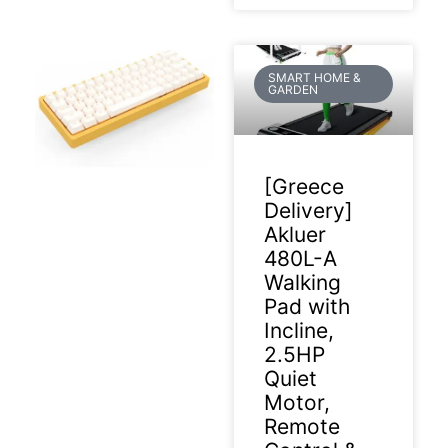
SMART HOME &
GARDEN
[Greece
Delivery]
Akluer
480L-A
Walking
Pad with
Incline,
2.5HP
Quiet
Motor,
Remote