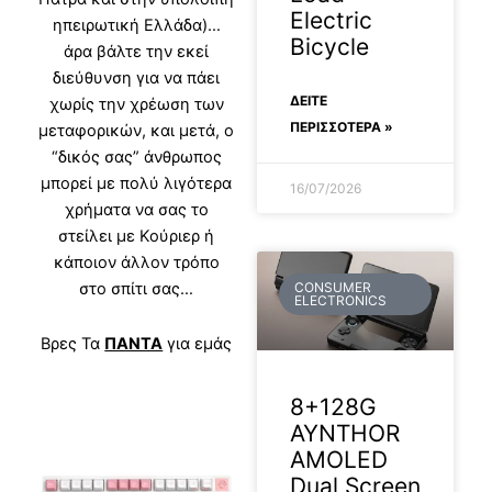
Electric
ηπειρωτική Ελλάδα)…
Bicycle
άρα βάλτε την εκεί
διεύθυνση για να πάει
ΔΕΊΤΕ
χωρίς την χρέωση των
ΠΕΡΙΣΣΟΤΕΡΑ »
μεταφορικών, και μετά, ο
“δικός σας” άνθρωπος
μπορεί με πολύ λιγότερα
16/07/2026
χρήματα να σας το
στείλει με Κούριερ ή
κάποιον άλλον τρόπο
στο σπίτι σας…
CONSUMER
ELECTRONICS
Βρες Τα
ΠΑΝΤΑ
για εμάς
8+128G
AYNTHOR
AMOLED
Dual Screen