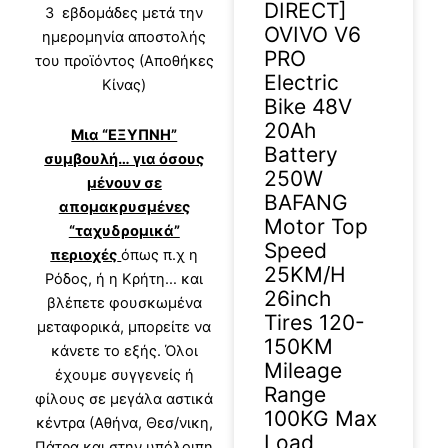
DIRECT]
3 εβδομάδες μετά την
OVIVO V6
ημερομηνία αποστολής
PRO
του προϊόντος (Αποθήκες
Electric
Κίνας)
Bike 48V
20Ah
Μια “ΕΞΥΠΝΗ”
Battery
συμβουλή… για όσους
250W
μένουν σε
BAFANG
απομακρυσμένες
Motor Top
“ταχυδρομικά”
Speed
περιοχές
όπως π.χ η
25KM/H
Ρόδος, ή η Κρήτη… και
26inch
βλέπετε φουσκωμένα
Tires 120-
μεταφορικά, μπορείτε να
150KM
κάνετε το εξής. Όλοι
Mileage
έχουμε συγγενείς ή
Range
φίλους σε μεγάλα αστικά
100KG Max
κέντρα (Αθήνα, Θεσ/νικη,
Load
Πάτρα και στην υπόλοιπη