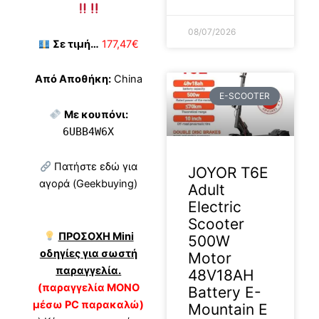
08/07/2026
Σε τιμή…
177,47€
Από Αποθήκη:
China
E-SCOOTER
Με κουπόνι:
6UBB4W6X
Πατήστε εδώ για
JOYOR T6E
αγορά (Geekbuying)
Adult
Electric
Scooter
ΠΡΟΣΟΧΗ Mini
500W
οδηγίες για σωστή
Motor
παραγγελία.
48V18AH
(παραγγελία ΜΟΝΟ
Battery E-
μέσω PC παρακαλώ)
Mountain E