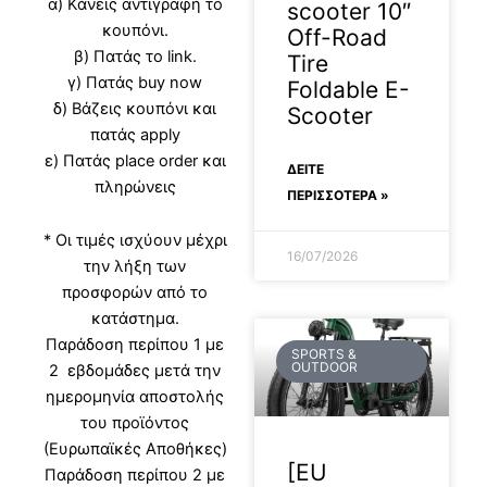
α) Κάνεις αντιγραφή το
scooter 10″
κουπόνι.
Off-Road
β) Πατάς το link.
Tire
γ) Πατάς buy now
Foldable E-
δ) Βάζεις κουπόνι και
Scooter
πατάς apply
ε) Πατάς place order και
ΔΕΊΤΕ
πληρώνεις
ΠΕΡΙΣΣΟΤΕΡΑ »
* Οι τιμές ισχύουν μέχρι
16/07/2026
την λήξη των
προσφορών από το
κατάστημα.
Παράδοση περίπου 1 με
SPORTS &
OUTDOOR
2 εβδομάδες μετά την
ημερομηνία αποστολής
του προϊόντος
(Ευρωπαϊκές Αποθήκες)
[EU
Παράδοση περίπου 2 με