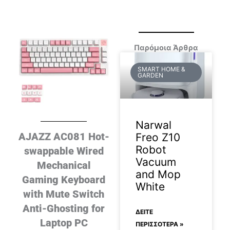
Παρόμοια Άρθρα
SMART HOME &
GARDEN
Narwal
AJAZZ AC081 Hot-
Freo Z10
Robot
swappable Wired
Vacuum
Mechanical
and Mop
Gaming Keyboard
White
with Mute Switch
Anti-Ghosting for
ΔΕΊΤΕ
Laptop PC
ΠΕΡΙΣΣΟΤΕΡΑ »