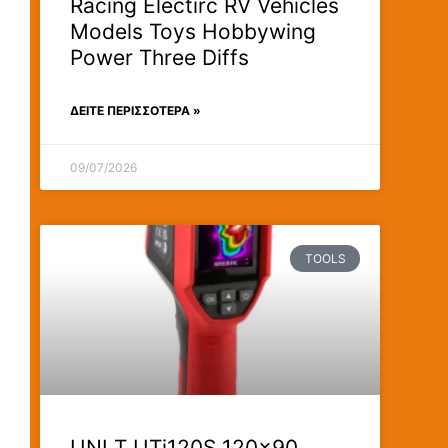
Racing Electirc RV Vehicles
Models Toys Hobbywing
Power Three Diffs
ΔΕΊΤΕ ΠΕΡΙΣΣΟΤΕΡΑ »
09/07/2026
TOOLS
UNI T UTi120S 120×90