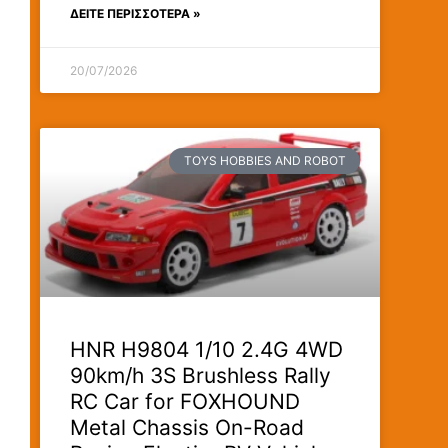
ΔΕΊΤΕ ΠΕΡΙΣΣΟΤΕΡΑ »
20/07/2026
TOYS HOBBIES AND ROBOT
HNR H9804 1/10 2.4G 4WD
90km/h 3S Brushless Rally
RC Car for FOXHOUND
Metal Chassis On-Road