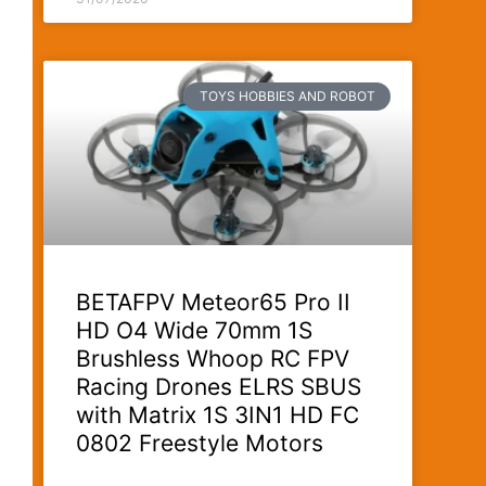
TOYS HOBBIES AND ROBOT
BETAFPV Meteor65 Pro II
HD O4 Wide 70mm 1S
Brushless Whoop RC FPV
Racing Drones ELRS SBUS
with Matrix 1S 3IN1 HD FC
0802 Freestyle Motors