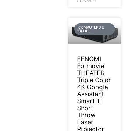
31/07/2026
COMPUTERS &
OFFICE
FENGMI
Formovie
THEATER
Triple Color
4K Google
Assistant
Smart T1
Short
Throw
Laser
Projector