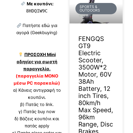
Με κουπόνι:
SPORTS &
OUTDOORS
8HDQIW9C
Πατήστε εδώ για
αγορά (Geekbuying)
FENGQS
GT9
Electric
ΠΡΟΣΟΧΗ Mini
Scooter,
οδηγίες για σωστή
3500W*2
παραγγελία.
Motor, 60V
(παραγγελία ΜΟΝΟ
38Ah
μέσω PC παρακαλώ)
Battery, 12
α) Κάνεις αντιγραφή το
inch Tires,
κουπόνι.
80km/h
β) Πατάς το link.
Max Speed,
γ) Πατάς buy now
96km
δ) Βάζεις κουπόνι και
Range, Disc
πατάς apply
Brakes,
ε) Πατάς place order και