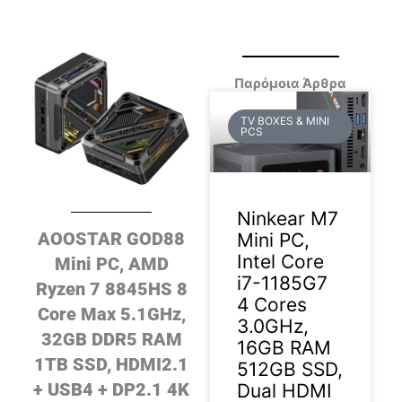
Παρόμοια Άρθρα
TV BOXES & MINI
PCS
Ninkear M7
AOOSTAR GOD88
Mini PC,
Intel Core
Mini PC, AMD
i7-1185G7
Ryzen 7 8845HS 8
4 Cores
Core Max 5.1GHz,
3.0GHz,
32GB DDR5 RAM
16GB RAM
1TB SSD, HDMI2.1
512GB SSD,
+ USB4 + DP2.1 4K
Dual HDMI