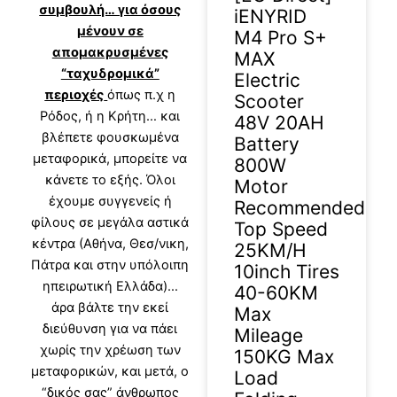
συμβουλή… για όσους
iENYRID
μένουν σε
M4 Pro S+
απομακρυσμένες
MAX
“ταχυδρομικά”
Electric
περιοχές
όπως π.χ η
Scooter
Ρόδος, ή η Κρήτη… και
48V 20AH
βλέπετε φουσκωμένα
Battery
μεταφορικά, μπορείτε να
800W
κάνετε το εξής. Όλοι
Motor
έχουμε συγγενείς ή
Recommended
φίλους σε μεγάλα αστικά
Top Speed
κέντρα (Αθήνα, Θεσ/νικη,
25KM/H
Πάτρα και στην υπόλοιπη
10inch Tires
ηπειρωτική Ελλάδα)…
40-60KM
άρα βάλτε την εκεί
Max
διεύθυνση για να πάει
Mileage
χωρίς την χρέωση των
150KG Max
μεταφορικών, και μετά, ο
Load
“δικός σας” άνθρωπος