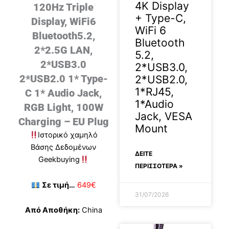
4K Display
120Hz Triple
+ Type-C,
Display, WiFi6
WiFi 6
Bluetooth5.2,
Bluetooth
2*2.5G LAN,
5.2,
2*USB3.0
2*USB3.0,
2*USB2.0 1* Type-
2*USB2.0,
1*RJ45,
C 1* Audio Jack,
1*Audio
RGB Light, 100W
Jack, VESA
Charging – EU Plug
Mount
Ιστορικό χαμηλό
Βάσης Δεδομένων
ΔΕΊΤΕ
Geekbuying
ΠΕΡΙΣΣΟΤΕΡΑ »
Σε τιμή…
649€
31/07/2026
Από Αποθήκη:
China