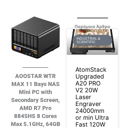
Παρόμοια Άρθρα
INDUSTRIAL &
SCIENTIFIC
AtomStack
AOOSTAR WTR
Upgraded
A20 PRO
MAX 11 Bays NAS
V2 20W
Mini PC with
Laser
Secondary Screen,
Engraver
AMD R7 Pro
24000mm
8845HS 8 Cores
or min Ultra
Max 5.1GHz, 64GB
Fast 120W