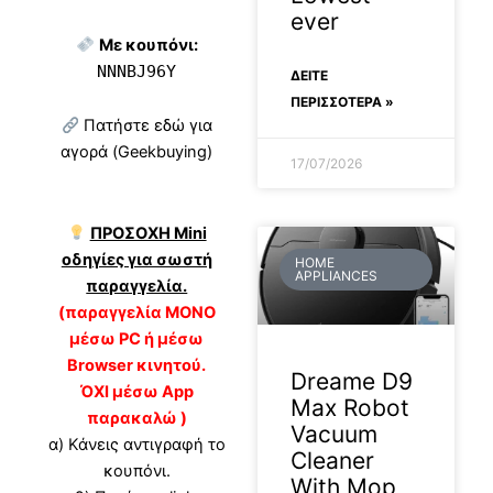
ever
Με κουπόνι:
NNNBJ96Y
ΔΕΊΤΕ
ΠΕΡΙΣΣΟΤΕΡΑ »
Πατήστε εδώ για
αγορά (Geekbuying)
17/07/2026
ΠΡΟΣΟΧΗ Mini
οδηγίες για σωστή
HOME
APPLIANCES
παραγγελία.
(παραγγελία ΜΟΝΟ
μέσω PC ή μέσω
Browser κινητού.
Dreame D9
ΌΧΙ μέσω App
Max Robot
παρακαλώ )
Vacuum
α) Κάνεις αντιγραφή το
Cleaner
κουπόνι.
With Mop