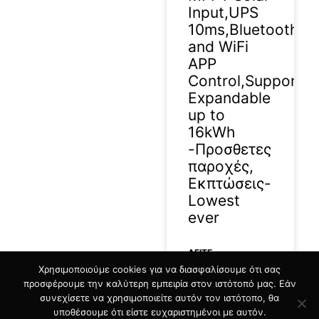
Input,UPS
10ms,Bluetooth
and WiFi
APP
Control,Support
Expandable
up to
16kWh
-Προσθετες
παροχές,
Εκπτώσεις-
Lowest
ever
ΔΕΊΤΕ
Χρησιμοποιούμε cookies για να διασφαλίσουμε ότι σας
ΠΕΡΙΣΣΟΤΕΡΑ »
προσφέρουμε την καλύτερη εμπειρία στον ιστότοπό μας. Εάν
συνεχίσετε να χρησιμοποιείτε αυτόν τον ιστότοπο, θα
16/07/2026
υποθέσουμε ότι είστε ευχαριστημένοι με αυτόν.