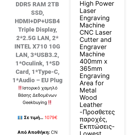
High Power
DDR5 RAM 2TB
Laser
SSD,
Engraving
HDMI+DP+USB4
Machine
Triple Display,
CNC Laser
2*2.5G LAN, 2*
Cutter and
INTEL X710 10G
Engraver
Machine
LAN, 3*USB3.2,
400mm x
1*Oculink, 1*SD
365mm
Card, 1*Type-C,
Engraving
1*Audio – EU Plug
Area for
Ιστορικό χαμηλό
Metal
Βάσης Δεδομένων
Wood
Geekbuying
Leather
-Προσθετες
Σε τιμή…
1079€
παροχές,
Εκπτώσεις-
Από Αποθήκη:
CN
Lowest