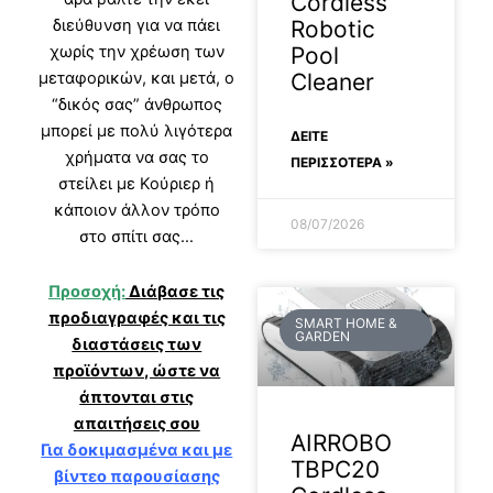
Cordless
Robotic
διεύθυνση για να πάει
Pool
χωρίς την χρέωση των
Cleaner
μεταφορικών, και μετά, ο
“δικός σας” άνθρωπος
μπορεί με πολύ λιγότερα
ΔΕΊΤΕ
χρήματα να σας το
ΠΕΡΙΣΣΟΤΕΡΑ »
στείλει με Κούριερ ή
κάποιον άλλον τρόπο
08/07/2026
στο σπίτι σας…
Προσοχή:
Διάβασε τις
προδιαγραφές και τις
SMART HOME &
GARDEN
διαστάσεις των
προϊόντων, ώστε να
άπτονται στις
απαιτήσεις σου
AIRROBO
Για δοκιμασμένα και με
TBPC20
βίντεο παρουσίασης