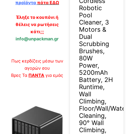
Cordless
προϊόντα
πάτα ΕΔΩ
Robotic
Pool
Έληξε το κουπόνι ή
Cleaner, 3
θέλεις να ρωτήσεις
Motors &
κάτι;;;
Dual
info@unpackman.gr
Scrubbing
Brushes,
80W
Πως κερδίζεις μέσω των
Power,
αγορών σου
5200mAh
Βρες Τα
ΠΑΝΤΑ
για εμάς
Battery, 2H
Runtime,
Wall
Climbing,
Floor/Wall/Waterli
Cleaning,
90° Wall
Climbing,