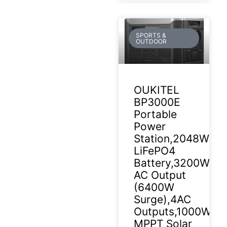
SPORTS &
OUTDOOR
OUKITEL
BP3000E
Portable
Power
Station,2048Wh
LiFePO4
Battery,3200W
AC Output
(6400W
Surge),4AC
Outputs,1000W
MPPT Solar