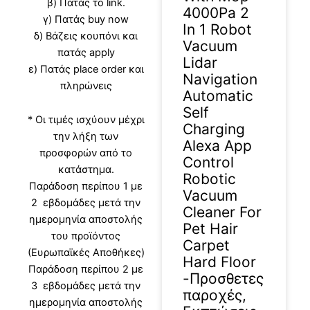
β) Πατάς το link.
4000Pa 2
γ) Πατάς buy now
In 1 Robot
δ) Βάζεις κουπόνι και
Vacuum
πατάς apply
Lidar
ε) Πατάς place order και
Navigation
πληρώνεις
Automatic
Self
* Οι τιμές ισχύουν μέχρι
Charging
την λήξη των
Alexa App
προσφορών από το
Control
κατάστημα.
Robotic
Παράδοση περίπου 1 με
Vacuum
2 εβδομάδες μετά την
Cleaner For
ημερομηνία αποστολής
Pet Hair
του προϊόντος
Carpet
(Ευρωπαϊκές Αποθήκες)
Hard Floor
Παράδοση περίπου 2 με
-Προσθετες
3 εβδομάδες μετά την
παροχές,
ημερομηνία αποστολής