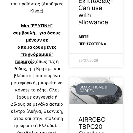
Εκπτώσεις-
του προϊόντος (Αποθήκες
Can use
Κίνας)
with
allowance
Μια “ΕΞΥΠΝΗ”
συμβουλή… για όσους
ΔΕΊΤΕ
μένουν σε
ΠΕΡΙΣΣΟΤΕΡΑ »
απομακρυσμένες
“ταχυδρομικά”
29/07/2026
περιοχές
όπως π.χ η
Ρόδος, ή η Κρήτη… και
βλέπετε φουσκωμένα
μεταφορικά, μπορείτε να
SMART HOME &
κάνετε το εξής. Όλοι
GARDEN
έχουμε συγγενείς ή
φίλους σε μεγάλα αστικά
κέντρα (Αθήνα, Θεσ/νικη,
AIRROBO
Πάτρα και στην υπόλοιπη
TBPC20
ηπειρωτική Ελλάδα)…
άρα βάλτε την εκεί