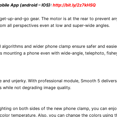
bile App (android – IOS):
http://bit.ly/2z7kHSQ
 get-up-and-go gear. The motor is at the rear to prevent an
rom all perspectives even at low and super-wide angles.
d algorithms and wider phone clamp ensure safer and easie
ws mounting a phone even with wide-angle, telephoto, fishe
le and unjerky. With professional module, Smooth 5 delivers
ils while not degrading image quality.
 lighting on both sides of the new phone clamp, you can enj
olor temperature. Also, you can change the colors using t