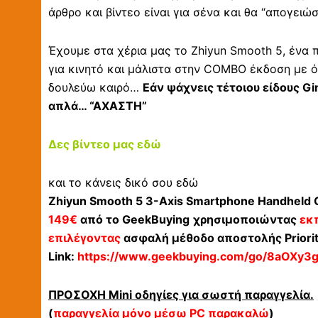
άρθρο και βίντεο είναι για σένα και θα “απογειώσ
Έχουμε στα χέρια μας το Zhiyun Smooth 5, ένα
για κινητό και μάλιστα στην COMBO έκδοση με όλ
δουλεύω καιρό…
Εάν ψάχνεις τέτοιου είδους Gi
απλά… “ΑΧΑΣΤΗ”
Δες βίντεο μας εδώ
και το κάνεις δικό σου εδώ
Zhiyun Smooth 5 3-Axis Smartphone Handheld Gi
149€
από το GeekBuying
χρησιμοποιώντας
εκ
επιλέγοντας
ασφαλή μέθοδο αποστολής Priorit
Link:
https://www.geekbuying.com/go/8aOXy3
ΠΡΟΣΟΧΗ Mini οδηγίες για σωστή παραγγελία.
(
παραγγελία μόνο μέσω PC παρακαλώ
)