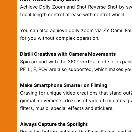
Achieve Dolly Zoom and Shot Reverse Shot by sw
focal length control at ease with control wheel.
You can also achieve dolly zoom via ZY Cami. Foll
for you without complex operation.
Distill Creatives with Camera Movements
Spin around with the 360° vortex mode or expand y
PF, L, F, POV are also supported, which makes yo
Make Smartphone Smarter on Filming
Craving for unique video creations that stand out
gimbal movements, dozens of video templates gi
filters, music, special effects and stickers.
Always Capture the Spotlight
Press the button, activate the SmartFollow, and st