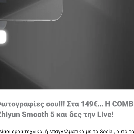
 Φωτογραφίες σου!!! Στα 149€… Η COM
iyun Smooth 5 και δες την Live!
ίσαι ερασιτεχνικά, ή επαγγελματικά με τα Social, αυτό τ