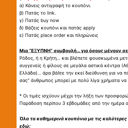
α) Κάνεις αντιγραφή το κουπόνι.
β) Πατάς το link.
γ) Πατάς buy now
δ) Βάζεις κουπόνι και πατάς apply
ε) Πατάς place order και πληρώνεις
Μια “ΕΞΥΠΝΗ” συμβουλή… για όσους μένουν σ
Ρόδος, ή η Κρήτη… και βλέπετε φουσκωμένα μετα
συγγενείς ή φίλους σε μεγάλα αστικά κέντρα (Αθ
Ελλάδα)… άρα βάλτε την εκεί διεύθυνση για να π
σας” άνθρωπος μπορεί με πολύ λίγα χρήματα να σ
* Οι τιμές ισχύουν μέχρι την λήξη των προσφορ
Παράδοση περίπου 3 εβδομάδες από την ημέρα 
Όλα τα καθημερινά κουπόνια με τις καλύτερες
εδώ: