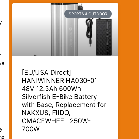
SPORTS & OUTDOOR
y
r
ye
[EU/USA Direct]
HANIWINNER HA030-01
48V 12.5Ah 600Wh
Silverfish E-Bike Battery
with Base, Replacement for
NAKXUS, FIIDO,
CMACEWHEEL 250W-
700W
oy
he