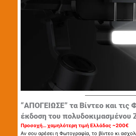
“ΑΠΟΓEΙΩΣΕ” τα Βίντεο και τις
έκδοση του πολυδοκιμασμένου Zh
Προσοχή… χαμηλότερη τιμή Ελλάδας ~200€
Αν σου αρέσει η Φωτογραφία, το βίντεο κι ασχολε