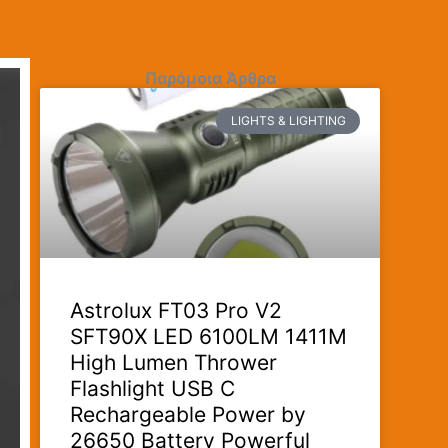
Παρόμοια Άρθρα
LIGHTS & LIGHTING
Astrolux FT03 Pro V2
SFT90X LED 6100LM 1411M
High Lumen Thrower
Flashlight USB C
Rechargeable Power by
26650 Battery Powerful