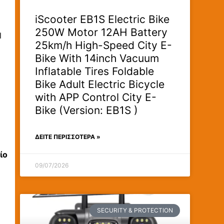
iScooter EB1S Electric Bike
250W Motor 12AH Battery
l
25km/h High-Speed City E-
Bike With 14inch Vacuum
Inflatable Tires Foldable
Bike Adult Electric Bicycle
with APP Control City E-
Bike (Version: EB1S )
ΔΕΊΤΕ ΠΕΡΙΣΣΟΤΕΡΑ »
ίο
09/07/2026
SECURITY & PROTECTION