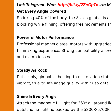
Link Telegram: Web:
http://bit.ly/2ZeGpTn
και Mo
Get Every Angle Covered
Shrinking 40% of the body, the 3-axis gimbal is a
blocking while filming, offering free movements f
Powerful Motor Performance
Professional magnetic steel motors with upgrade
filmmaking experience. Strong compatibility allo
and macro lenses.
Steady As Rock
Put simply, gimbal is the king to make video stab
vibrant, true-to-life image quality with crisp deta
Shine In Every Angle
Attach the magnetic fill light for 360° all around
outstanding lighting backed by the 5300K-5700K c