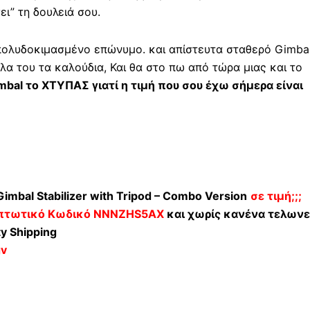
ει” τη δουλειά σου.
 πολυδοκιμασμένο επώνυμο. και απίστευτα σταθερό Gimba
α του τα καλούδια, Και θα στο πω από τώρα μιας και το
mbal το ΧΤΥΠΑΣ γιατί η τιμή που σου έχω σήμερα είναι
mbal Stabilizer with Tripod – Combo Version
σε τιμή;;;
πτωτικό Κωδικό NNNZHS5AX
και χωρίς κανένα τελωνε
y Shipping
gv