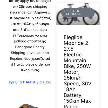
πατάς apply (αν υπάρχει)
στ) Σβήνεις shipping
SPORTS &
insurance (αν πληρώνεις
OUTDOORS
με paypal δεν χρειάζεται)
και ότι άλλη χαζομάρα
σου βάζει εκεί πέρα
ζ) Τσεκάρεις να έχει
Eleglide
μέθοδο αποστολής
Mopride 2
Banggood Priority
27.5″
Shipping. (αν είναι από
Electric
Ευρώπη δεν χρειάζεται)
Mountain
η) Πατάς place order και
Bike, 250W
πληρώνεις
Motor,
25km/h
Βρες Τα
ΠΑΝΤΑ
για εμάς
Speed, 36V
18Ah
Battery,
150km Max
Range,