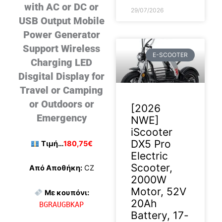
with AC or DC or
29/07/2026
USB Output Mobile
Power Generator
Support Wireless
E-SCOOTER
Charging LED
Disgital Display for
Travel or Camping
or Outdoors or
[2026
Emergency
NWE]
iScooter
DX5 Pro
Τιμή…
180,75€
Electric
Scooter,
Από Αποθήκη:
CZ
2000W
Motor, 52V
Με κουπόνι:
20Ah
BGRAUGBKAP
Battery, 17-