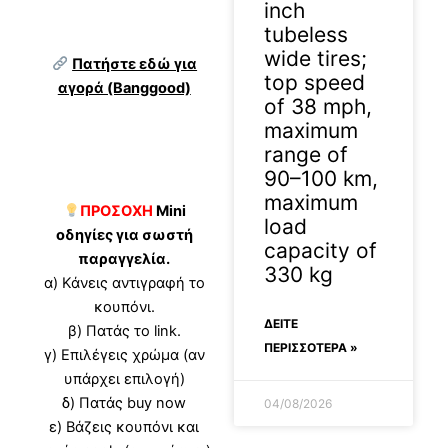
inch
tubeless
wide tires;
Πατήστε εδώ για
top speed
αγορά (Banggood)
of 38 mph,
maximum
range of
90–100 km,
maximum
ΠΡΟΣΟΧΗ
Mini
load
οδηγίες για σωστή
capacity of
παραγγελία.
330 kg
α) Κάνεις αντιγραφή το
κουπόνι.
ΔΕΊΤΕ
β) Πατάς το link.
ΠΕΡΙΣΣΟΤΕΡΑ »
γ) Επιλέγεις χρώμα (αν
υπάρχει επιλογή)
δ) Πατάς buy now
04/08/2026
ε) Βάζεις κουπόνι και