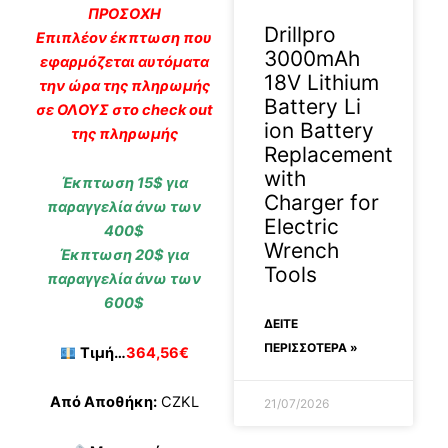
ΠΡΟΣΟΧΗ
Drillpro
Eπιπλέον έκπτωση που
3000mAh
εφαρμόζεται αυτόματα
18V Lithium
την ώρα της πληρωμής
Battery Li
σε ΟΛΟΥΣ στο check out
ion Battery
της πληρωμής
Replacement
with
Έκπτωση 15$ για
Charger for
παραγγελία άνω των
Electric
400$
Wrench
Έκπτωση 20$ για
Tools
παραγγελία άνω των
600$
ΔΕΊΤΕ
ΠΕΡΙΣΣΟΤΕΡΑ »
Τιμή…
364,56€
Από Αποθήκη:
CZKL
21/07/2026