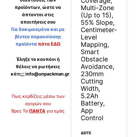
Coverage,
διαστάσεις των
Multi-Zone
προϊόντων, ώστε να
(Up to 15),
άπτονται στις
55% Slope,
απαιτήσεις σου
Centimeter-
Για δοκιμασμένα και με
Level
βίντεο παρουσίασης
Mapping,
προϊόντα
πάτα ΕΔΩ
Smart
Obstacle
Έληξε το κουπόνι ή
Avoidance,
θέλεις να ρωτήσεις
230mm
κάτι;;; info@unpackman.gr
Cutting
Width,
5.2Ah
Πως κερδίζεις μέσω των
Battery,
αγορών σου
App
Βρες Τα
ΠΑΝΤΑ
για εμάς
Control
ΔΕΊΤΕ