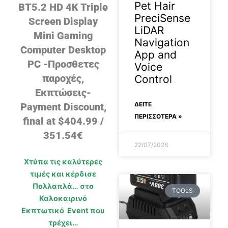
Pet Hair
BT5.2 HD 4K Triple
PreciSense
Screen Display
LiDAR
Mini Gaming
Navigation
Computer Desktop
App and
PC -Προσθετες
Voice
παροχές,
Control
Εκπτώσεις-
ΔΕΊΤΕ
Payment Discount,
ΠΕΡΙΣΣΟΤΕΡΑ »
final at $404.99 /
351.54€
22/07/2026
Χτύπα τις καλύτερες
τιμές και κέρδισε
Πολλαπλά… στο
TOOLS
Καλοκαιρινό
Εκπτωτικό Event που
τρέχει…