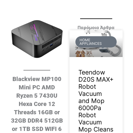
Παρόμοια Άρθρα
HOME
APPLIANCES
Teendow
Blackview MP100
D20S MAX+
Robot
Mini PC AMD
Vacuum
Ryzen 5 7430U
and Mop
Hexa Core 12
6000Pa
Threads 16GB or
Robot
32GB DDR4 512GB
Vacuum
or 1TB SSD WIFI 6
Mop Cleans