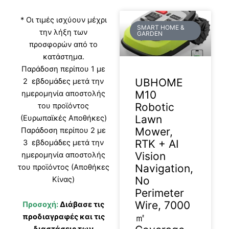
* Οι τιμές ισχύουν μέχρι
SMART HOME &
την λήξη των
GARDEN
προσφορών από το
κατάστημα.
Παράδοση περίπου 1 με
UBHOME
2 εβδομάδες μετά την
M10
ημερομηνία αποστολής
Robotic
του προϊόντος
Lawn
(Ευρωπαϊκές Αποθήκες)
Mower,
Παράδοση περίπου 2 με
RTK + AI
3 εβδομάδες μετά την
Vision
ημερομηνία αποστολής
Navigation,
του προϊόντος (Αποθήκες
No
Κίνας)
Perimeter
Wire, 7000
Προσοχή:
Διάβασε τις
㎡
προδιαγραφές και τις