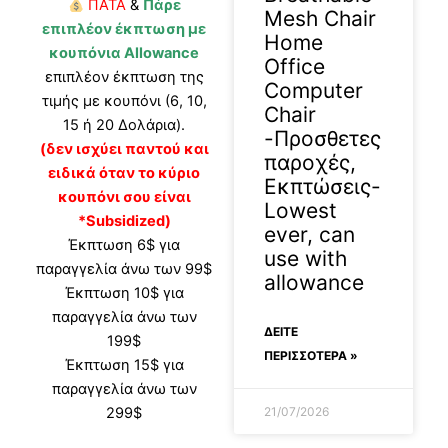
ΠΑΤΑ
&
Πάρε
Mesh Chair
επιπλέον έκπτωση με
Home
κουπόνια Allowance
Office
επιπλέον έκπτωση της
Computer
τιμής με κουπόνι (6, 10,
Chair
15 ή 20 Δολάρια).
-Προσθετες
(δεν ισχύει παντού και
παροχές,
ειδικά όταν το κύριο
Εκπτώσεις-
κουπόνι σου είναι
Lowest
*Subsidized)
ever, can
Έκπτωση 6$ για
use with
παραγγελία άνω των 99$
allowance
Έκπτωση 10$ για
παραγγελία άνω των
ΔΕΊΤΕ
199$
ΠΕΡΙΣΣΟΤΕΡΑ »
Έκπτωση 15$ για
παραγγελία άνω των
21/07/2026
299$