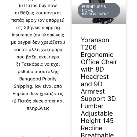
δ) Πατάς buy now
FURNITURE &
HOME
ε) Βάζεις κουπόνι και
IMPROVEMENT
πατάς apply (αν υπάρχει)
στ) Σβήνεις shipping
insurance (αν πληρώνεις
Yoranson
με paypal δεν χρειάζεται)
T206
και ότι άλλη χαζομάρα
Ergonomic
σου βάζει εκεί πέρα
Office Chair
ζ) Τσεκάρεις να έχει
with 8D
μέθοδο αποστολής
Headrest
Banggood Priority
and 9D
Shipping. (αν είναι από
Armrest
Ευρώπη δεν χρειάζεται)
Support 3D
η) Πατάς place order και
Lumbar
πληρώνεις
Adjustable
Height 145
Recline
Breathable