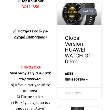
Με κουπόνι:
BG444650
WATCH
Πατήστε εδώ για
Global
αγορά (Banggood)
Version
HUAWEI
WATCH GT
6 Pro
ΠΡΟΣΟΧΗ
Mini οδηγίες για σωστή
ΔΕΊΤΕ
παραγγελία.
ΠΕΡΙΣΣΟΤΕΡΑ »
α) Κάνεις αντιγραφή το
κουπόνι.
04/08/2026
β) Πατάς το link.
γ) Επιλέγεις χρώμα (αν
υπάρχει επιλογή)