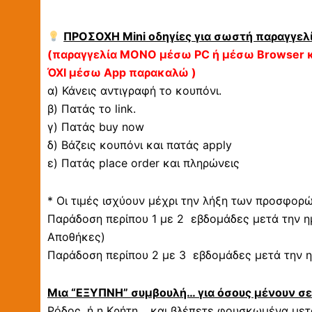
ΠΡΟΣΟΧΗ Mini οδηγίες για σωστή παραγγελί
(παραγγελία ΜΟΝΟ μέσω PC ή μέσω Browser κ
ΌΧΙ μέσω App παρακαλώ )
α) Κάνεις αντιγραφή το κουπόνι.
β) Πατάς το link.
γ) Πατάς buy now
δ) Βάζεις κουπόνι και πατάς apply
ε) Πατάς place order και πληρώνεις
* Οι τιμές ισχύουν μέχρι την λήξη των προσφορ
Παράδοση περίπου 1 με 2 εβδομάδες μετά την η
Αποθήκες)
Παράδοση περίπου 2 με 3 εβδομάδες μετά την η
Μια “ΕΞΥΠΝΗ” συμβουλή… για όσους μένουν σ
Ρόδος, ή η Κρήτη… και βλέπετε φουσκωμένα μετα