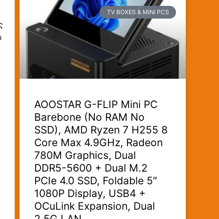
TV BOXES & MINI PCS
ς
ο
AOOSTAR G-FLIP Mini PC
Barebone (No RAM No
SSD), AMD Ryzen 7 H255 8
Core Max 4.9GHz, Radeon
780M Graphics, Dual
DDR5-5600 + Dual M.2
PCIe 4.0 SSD, Foldable 5″
1080P Display, USB4 +
OCuLink Expansion, Dual
2.5G LAN