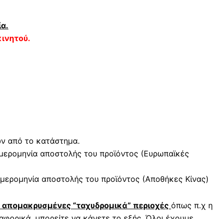
α.
ινητού.
ών από το κατάστημα.
μερομηνία αποστολής του προϊόντος (Ευρωπαϊκές
μερομηνία αποστολής του προϊόντος (Αποθήκες Κίνας)
ε απομακρυσμένες “ταχυδρομικά” περιοχές
όπως π.χ η
φορικά, μπορείτε να κάνετε το εξής. Όλοι έχουμε