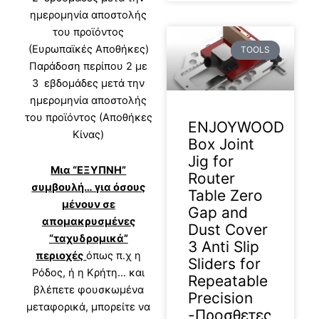
ημερομηνία αποστολής
του προϊόντος
(Ευρωπαϊκές Αποθήκες)
TOOLS
Παράδοση περίπου 2 με
3 εβδομάδες μετά την
ημερομηνία αποστολής
του προϊόντος (Αποθήκες
ENJOYWOOD
Κίνας)
Box Joint
Jig for
Μια “ΕΞΥΠΝΗ”
Router
συμβουλή… για όσους
Table Zero
μένουν σε
Gap and
απομακρυσμένες
Dust Cover
“ταχυδρομικά”
3 Anti Slip
περιοχές
όπως π.χ η
Sliders for
Ρόδος, ή η Κρήτη… και
Repeatable
βλέπετε φουσκωμένα
Precision
μεταφορικά, μπορείτε να
-Προσθετες