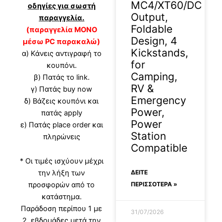
MC4/XT60/DC
οδηγίες για σωστή
Output,
παραγγελία.
Foldable
(παραγγελία ΜΟΝΟ
Design, 4
μέσω PC παρακαλώ)
Kickstands,
α) Κάνεις αντιγραφή το
for
κουπόνι.
Camping,
β) Πατάς το link.
RV &
γ) Πατάς buy now
Emergency
δ) Βάζεις κουπόνι και
Power,
πατάς apply
Power
ε) Πατάς place order και
Station
πληρώνεις
Compatible
* Οι τιμές ισχύουν μέχρι
ΔΕΊΤΕ
την λήξη των
ΠΕΡΙΣΣΟΤΕΡΑ »
προσφορών από το
κατάστημα.
Παράδοση περίπου 1 με
31/07/2026
2 εβδομάδες μετά την