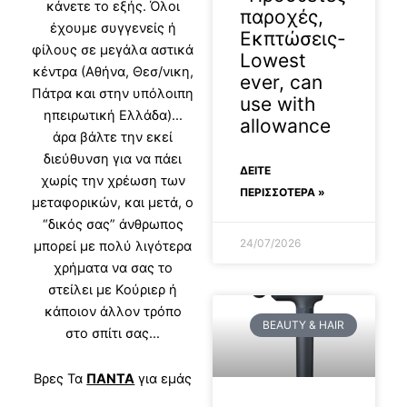
κάνετε το εξής. Όλοι
παροχές,
έχουμε συγγενείς ή
Εκπτώσεις-
φίλους σε μεγάλα αστικά
Lowest
κέντρα (Αθήνα, Θεσ/νικη,
ever, can
Πάτρα και στην υπόλοιπη
use with
ηπειρωτική Ελλάδα)…
allowance
άρα βάλτε την εκεί
διεύθυνση για να πάει
ΔΕΊΤΕ
χωρίς την χρέωση των
ΠΕΡΙΣΣΟΤΕΡΑ »
μεταφορικών, και μετά, ο
“δικός σας” άνθρωπος
24/07/2026
μπορεί με πολύ λιγότερα
χρήματα να σας το
στείλει με Κούριερ ή
κάποιον άλλον τρόπο
BEAUTY & HAIR
στο σπίτι σας…
Βρες Τα
ΠΑΝΤΑ
για εμάς