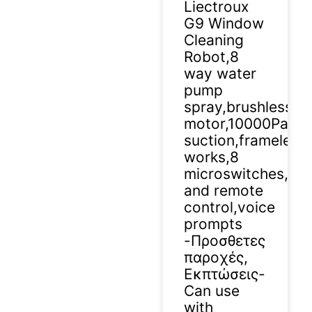
Liectroux
G9 Window
Cleaning
Robot,8
way water
pump
spray,brushless
motor,10000Pa
suction,frameless
works,8
microswitches,ap
and remote
control,voice
prompts
-Προσθετες
παροχές,
Εκπτώσεις-
Can use
with