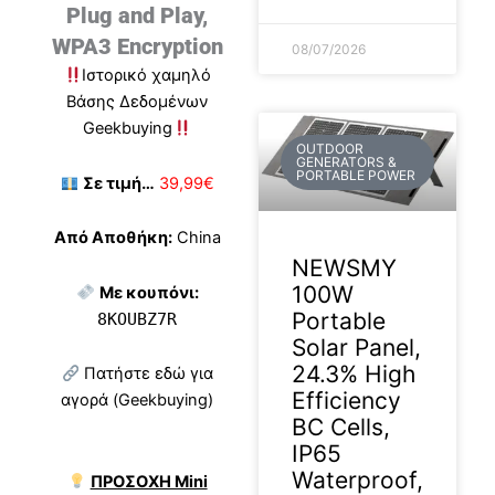
Plug and Play,
WPA3 Encryption
08/07/2026
Ιστορικό χαμηλό
Βάσης Δεδομένων
Geekbuying
OUTDOOR
GENERATORS &
PORTABLE POWER
Σε τιμή…
39,99€
Από Αποθήκη:
China
NEWSMY
100W
Με κουπόνι:
Portable
8KOUBZ7R
Solar Panel,
24.3% High
Πατήστε εδώ για
Efficiency
αγορά (Geekbuying)
BC Cells,
IP65
Waterproof,
ΠΡΟΣΟΧΗ Mini