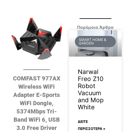
Παρόμοια Άρθρα
SMART HOME &
GARDEN
Narwal
COMFAST 977AX
Freo Z10
Robot
Wireless WiFi
Vacuum
Adapter E-Sports
and Mop
WiFi Dongle,
White
5374Mbps Tri-
Band WiFi 6, USB
ΔΕΊΤΕ
3.0 Free Driver
ΠΕΡΙΣΣΟΤΕΡΑ »