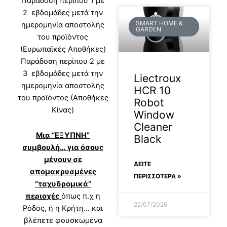
Παράδοση περίπου 1 με
2 εβδομάδες μετά την
SMART HOME &
ημερομηνία αποστολής
GARDEN
του προϊόντος
(Ευρωπαϊκές Αποθήκες)
Παράδοση περίπου 2 με
3 εβδομάδες μετά την
Liectroux
ημερομηνία αποστολής
HCR 10
του προϊόντος (Αποθήκες
Robot
Κίνας)
Window
Cleaner
Μια “ΕΞΥΠΝΗ”
Black
συμβουλή… για όσους
μένουν σε
ΔΕΊΤΕ
απομακρυσμένες
ΠΕΡΙΣΣΟΤΕΡΑ »
“ταχυδρομικά”
περιοχές
όπως π.χ η
22/07/2026
Ρόδος, ή η Κρήτη… και
βλέπετε φουσκωμένα