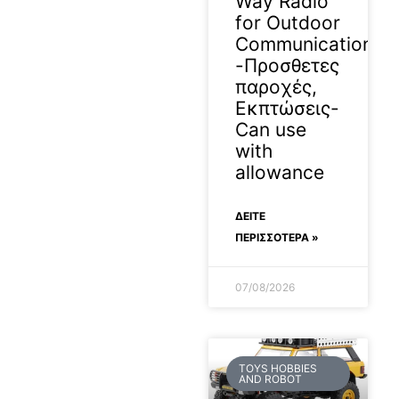
Way Radio
for Outdoor
Communication
-Προσθετες
παροχές,
Εκπτώσεις-
Can use
with
allowance
ΔΕΊΤΕ
ΠΕΡΙΣΣΟΤΕΡΑ »
07/08/2026
TOYS HOBBIES
AND ROBOT