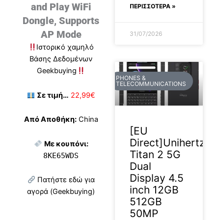
and Play WiFi
ΠΕΡΙΣΣΟΤΕΡΑ »
Dongle, Supports
AP Mode
31/07/2026
Ιστορικό χαμηλό
Βάσης Δεδομένων
Geekbuying
PHONES &
TELECOMMUNICATIONS
Σε τιμή…
22,99€
Από Αποθήκη:
China
[EU
Direct]Unihertz
Με κουπόνι:
Titan 2 5G
8KE65WDS
Dual
Display 4.5
Πατήστε εδώ για
inch 12GB
αγορά (Geekbuying)
512GB
50MP