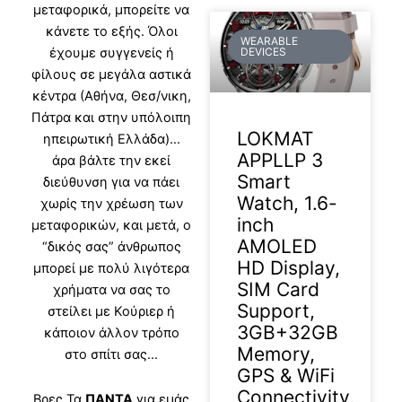
μεταφορικά, μπορείτε να
κάνετε το εξής. Όλοι
WEARABLE
έχουμε συγγενείς ή
DEVICES
φίλους σε μεγάλα αστικά
κέντρα (Αθήνα, Θεσ/νικη,
Πάτρα και στην υπόλοιπη
LOKMAT
ηπειρωτική Ελλάδα)…
APPLLP 3
άρα βάλτε την εκεί
Smart
διεύθυνση για να πάει
Watch, 1.6-
χωρίς την χρέωση των
inch
μεταφορικών, και μετά, ο
AMOLED
“δικός σας” άνθρωπος
HD Display,
μπορεί με πολύ λιγότερα
SIM Card
χρήματα να σας το
Support,
στείλει με Κούριερ ή
3GB+32GB
κάποιον άλλον τρόπο
Memory,
στο σπίτι σας…
GPS & WiFi
Connectivity,
Βρες Τα
ΠΑΝΤΑ
για εμάς