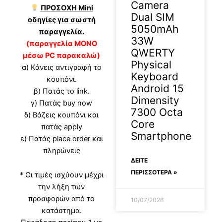
Camera
ΠΡΟΣΟΧΗ Mini
Dual SIM
οδηγίες για σωστή
5050mAh
παραγγελία.
33W
(παραγγελία ΜΟΝΟ
QWERTY
μέσω PC παρακαλώ)
Physical
α) Κάνεις αντιγραφή το
Keyboard
κουπόνι.
Android 15
β) Πατάς το link.
Dimensity
γ) Πατάς buy now
7300 Octa
δ) Βάζεις κουπόνι και
Core
πατάς apply
Smartphone
ε) Πατάς place order και
πληρώνεις
ΔΕΊΤΕ
ΠΕΡΙΣΣΟΤΕΡΑ »
* Οι τιμές ισχύουν μέχρι
την λήξη των
προσφορών από το
10/07/2026
κατάστημα.