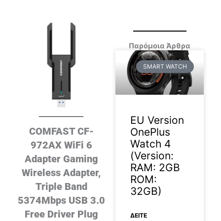
Παρόμοια Άρθρα
SMART WATCH
EU Version
COMFAST CF-
OnePlus
Watch 4
972AX WiFi 6
(Version:
Adapter Gaming
RAM: 2GB
Wireless Adapter,
ROM:
Triple Band
32GB)
5374Mbps USB 3.0
Free Driver Plug
ΔΕΊΤΕ