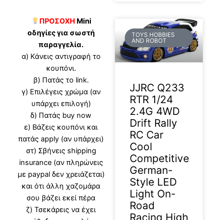
ΠΡΟΣΟΧΗ
Mini
οδηγίες για σωστή
TOYS HOBBIES
AND ROBOT
παραγγελία.
α) Κάνεις αντιγραφή το
κουπόνι.
β) Πατάς το link.
JJRC Q233
γ) Επιλέγεις χρώμα (αν
RTR 1/24
υπάρχει επιλογή)
2.4G 4WD
δ) Πατάς buy now
Drift Rally
ε) Βάζεις κουπόνι και
RC Car
πατάς apply (αν υπάρχει)
Cool
στ) Σβήνεις shipping
Competitive
insurance (αν πληρώνεις
German-
με paypal δεν χρειάζεται)
Style LED
και ότι άλλη χαζομάρα
Light On-
σου βάζει εκεί πέρα
Road
ζ) Τσεκάρεις να έχει
Racing High