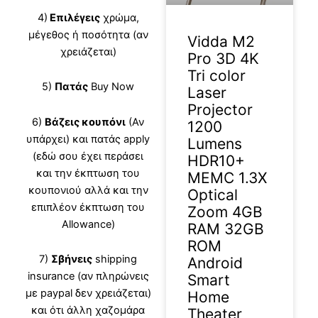
4)
Επιλέγεις
χρώμα,
μέγεθος ή ποσότητα (αν
Vidda M2
χρειάζεται)
Pro 3D 4K
Tri color
5)
Πατάς
Buy Now
Laser
Projector
6)
Βάζεις κουπόνι
(Αν
1200
υπάρχει) και πατάς apply
Lumens
(εδώ σου έχει περάσει
HDR10+
και την έκπτωση του
MEMC 1.3X
κουπονιού αλλά και την
Optical
επιπλέον έκπτωση του
Zoom 4GB
Allowance)
RAM 32GB
ROM
7)
Σβήνεις
shipping
Android
insurance (αν πληρώνεις
Smart
με paypal δεν χρειάζεται)
Home
και ότι άλλη χαζομάρα
Theater