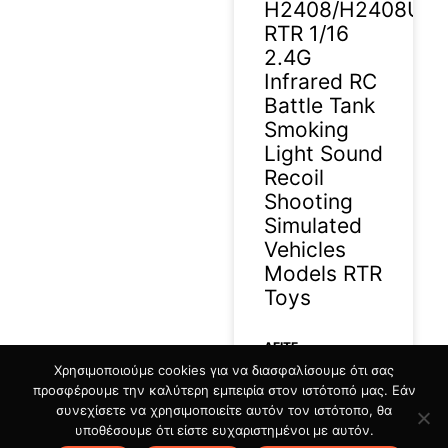
H2408/H2408U/
RTR 1/16
2.4G
Infrared RC
Battle Tank
Smoking
Light Sound
Recoil
Shooting
Simulated
Vehicles
Models RTR
Toys
ΔΕΊΤΕ
Χρησιμοποιούμε cookies για να διασφαλίσουμε ότι σας
ΠΕΡΙΣΣΟΤΕΡΑ »
προσφέρουμε την καλύτερη εμπειρία στον ιστότοπό μας. Εάν
συνεχίσετε να χρησιμοποιείτε αυτόν τον ιστότοπο, θα
09/07/2026
υποθέσουμε ότι είστε ευχαριστημένοι με αυτόν.