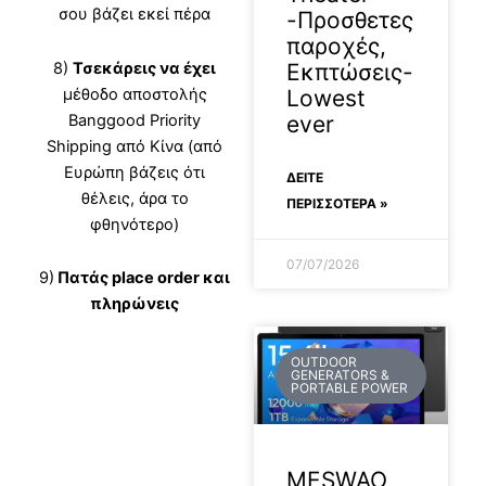
σου βάζει εκεί πέρα
-Προσθετες
παροχές,
8)
Τσεκάρεις να έχει
Εκπτώσεις-
μέθοδο αποστολής
Lowest
Banggood Priority
ever
Shipping από Κίνα (από
Ευρώπη βάζεις ότι
ΔΕΊΤΕ
θέλεις, άρα το
ΠΕΡΙΣΣΟΤΕΡΑ »
φθηνότερο)
07/07/2026
9)
Πατάς place order και
πληρώνεις
OUTDOOR
GENERATORS &
PORTABLE POWER
MESWAO