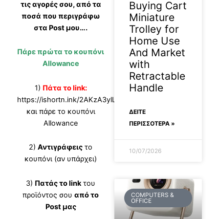
Buying Cart
τις αγορές σου, από τα
Miniature
ποσά που περιγράφω
Trolley for
στα Post μου….
Home Use
And Market
Πάρε πρώτα το κουπόνι
with
Allowance
Retractable
Handle
1)
Πάτα το link:
https://ishortn.ink/2AKzA3ylL
και πάρε το κουπόνι
ΔΕΊΤΕ
Allowance
ΠΕΡΙΣΣΟΤΕΡΑ »
2)
Αντιγράφεις
το
10/07/2026
κουπόνι (αν υπάρχει)
3)
Πατάς το link
του
προϊόντος σου
από το
COMPUTERS &
OFFICE
Post μας