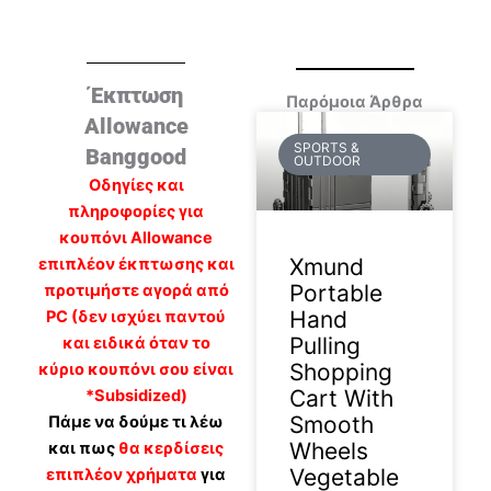
Έκπτωση
Παρόμοια Άρθρα
Allowance
SPORTS &
Banggood
OUTDOOR
Οδηγίες και
πληροφορίες για
κουπόνι Allowance
Xmund
επιπλέον έκπτωσης και
Portable
προτιμήστε αγορά από
Hand
PC (δεν ισχύει παντού
Pulling
και ειδικά όταν το
Shopping
κύριο κουπόνι σου είναι
Cart With
*Subsidized)
Smooth
Πάμε να δούμε τι λέω
Wheels
και πως
θα κερδίσεις
Vegetable
επιπλέον χρήματα
για