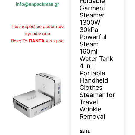
Foldable
info@unpackman.gr
Garment
Steamer
1300W
Πως κερδίζεις μέσω των
30kPa
αγορών σου
Powerful
Βρες Τα
ΠΑΝΤΑ
για εμάς
Steam
160ml
Water Tank
4 in 1
Portable
Handheld
Clothes
Steamer for
Travel
Wrinkle
Removal
ΔΕΊΤΕ
2026-06-03