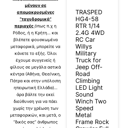
μένουν σε
TRASPED
απομακρυσμένες
HG4-58
“ταχυδρομικά”
RTR 1/14
περιοχές
όπως π.χ η
2.4G 4WD
Ρόδος, ή η Κρήτη… και
RC Car
βλέπετε φουσκωμένα
Willys
μεταφορικά, μπορείτε να
Military
κάνετε το εξής. Όλοι
Truck for
έχουμε συγγενείς ή
Jeep Off-
φίλους σε μεγάλα αστικά
Road
κέντρα (Αθήνα, Θεσ/νικη,
Climbing
Πάτρα και στην υπόλοιπη
LED Light
ηπειρωτική Ελλάδα)…
Sound
άρα βάλτε την εκεί
Winch Two
διεύθυνση για να πάει
Speed
χωρίς την χρέωση των
Metal
μεταφορικών, και μετά, ο
Frame Rock
“δικός σας” άνθρωπος