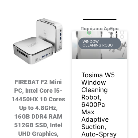
Παρόμοια Άρθρα
WINDOW
CLEANING ROBOT
Tosima W5
FIREBAT F2 Mini
Window
Cleaning
PC, Intel Core i5-
Robot,
14450HX 10 Cores
6400Pa
Up to 4.8GHz,
Max
16GB DDR4 RAM
Adaptive
512GB SSD, Intel
Suction,
UHD Graphics,
Auto-Spray