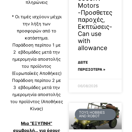
πληρώνεις
Motors
-Προσθετες
* Οι τιμές ισχύουν μέχρι
παροχές,
την λήξη των
Εκπτώσεις-
προσφορών από το
Can use
κατάστημα.
with
Παράδοση περίπου 1 με
allowance
2 εβδομάδες μετά την
ημερομηνία αποστολής
ΔΕΊΤΕ
του προϊόντος
ΠΕΡΙΣΣΟΤΕΡΑ »
(Ευρωπαϊκές Αποθήκες)
Παράδοση περίπου 2 με
06/08/2026
3 εβδομάδες μετά την
ημερομηνία αποστολής
του προϊόντος (Αποθήκες
Κίνας)
TOYS HOBBIES
AND ROBOT
Μια “ΕΞΥΠΝΗ”
συμβουλή… για όσους