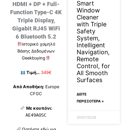
Smart
HDMI + DP + Full-
Window
Function Type-C 4K
Cleaner
Triple Display,
with Triple
Gigabit RJ45 WiFi
Safety
6 Bluetooth 5.2
System,
Intelligent
Ιστορικό χαμηλό
Navigation,
Βάσης Δεδομένων
Remote
Geekbuying
Control, for
All Smooth
Τιμή…
349€
Surfaces
Από Αποθήκη:
Europe
CFGC
ΔΕΊΤΕ
ΠΕΡΙΣΣΟΤΕΡΑ »
Με κουπόνι:
AE49AOSC
20/07/2026
Πατήστε εδώ για