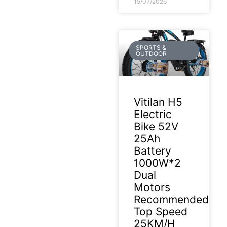
15/07/2026
SPORTS &
OUTDOOR
Vitilan H5
Electric
Bike 52V
25Ah
Battery
1000W*2
Dual
Motors
Recommended
Top Speed
25KM/H