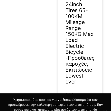
24inch
Tires 65-
100KM
Mileage
Range
150KG Max
Load
Electric
Bicycle
-Προσθετες
παροχές,
Εκπτώσεις-
Lowest
ever
ΔΕΊΤΕ
Χρησιμοποιούμε cookies για να διασφαλίσουμε ότι σας
ΠΕΡΙΣΣΟΤΕΡΑ »
προσφέρουμε την καλύτερη εμπειρία στον ιστότοπό μας. Εάν
συνεχίσετε να χρησιμοποιείτε αυτόν τον ιστότοπο, θα