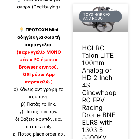
αγορά (Geekbuying)
TOYS HOBBIES
AND ROBOT
ΠΡΟΣΟΧΗ Mini
οδηγίες για σωστή
παραγγελία.
HGLRC
(παραγγελία ΜΟΝΟ
Talon LITE
μέσω PC ή μέσω
100mm
Browser κινητού.
Analog or
ΌΧΙ μέσω App
HD 2 Inch
παρακαλώ )
4S
α) Κάνεις αντιγραφή το
Cinewhoop
κουπόνι.
RC FPV
β) Πατάς το link.
Racing
γ) Πατάς buy now
Drone BNF
δ) Βάζεις κουπόνι και
ELRS with
πατάς apply
1303.5
ε) Πατάς place order και
5500KV