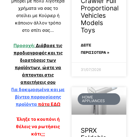
Crawler Full
μπορεί με πολύ λιγότερα
Proportional
χρήματα να σας το
Vehicles
στείλει με Κούριερ ή
Models
κάποιον άλλον τρόπο
Toys
στο σπίτι σας…
Προσοχή:
Διάβασε τις
ΔΕΊΤΕ
προδιαγραφές και τις
ΠΕΡΙΣΣΟΤΕΡΑ »
διαστάσεις των
προϊόντων, ώστε να
31/07/2026
άπτονται στις
απαιτήσεις σου
Για δοκιμασμένα και με
βίντεο παρουσίασης
HOME
APPLIANCES
προϊόντα
πάτα ΕΔΩ
Έληξε το κουπόνι ή
θέλεις να ρωτήσεις
SPRX
κάτι;;;