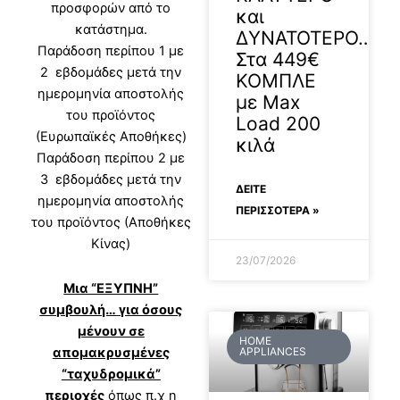
προσφορών από το
και
κατάστημα.
ΔΥΝΑΤΟΤΕΡΟ…
Παράδοση περίπου 1 με
Στα 449€
2 εβδομάδες μετά την
ΚΟΜΠΛΕ
ημερομηνία αποστολής
με Max
του προϊόντος
Load 200
(Ευρωπαϊκές Αποθήκες)
κιλά
Παράδοση περίπου 2 με
3 εβδομάδες μετά την
ΔΕΊΤΕ
ημερομηνία αποστολής
ΠΕΡΙΣΣΟΤΕΡΑ »
του προϊόντος (Αποθήκες
Κίνας)
23/07/2026
Μια “ΕΞΥΠΝΗ”
συμβουλή… για όσους
μένουν σε
HOME
απομακρυσμένες
APPLIANCES
“ταχυδρομικά”
περιοχές
όπως π.χ η