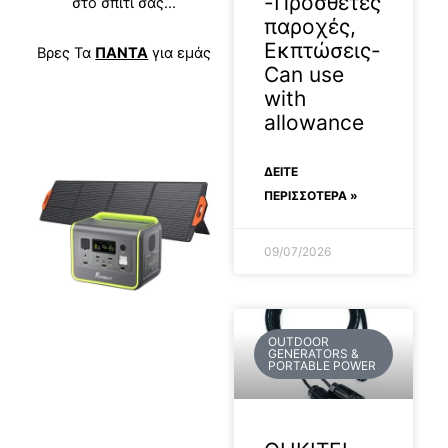
-Προσθετες
στο σπίτι σας…
παροχές,
Εκπτώσεις-
Βρες Τα
ΠΑΝΤΑ
για εμάς
Can use
with
allowance
ΔΕΊΤΕ
ΠΕΡΙΣΣΟΤΕΡΑ »
09/07/2026
OUTDOOR
GENERATORS &
PORTABLE POWER