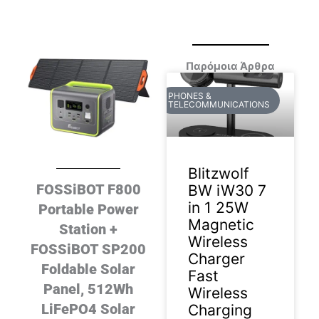
Παρόμοια Άρθρα
PHONES &
TELECOMMUNICATIONS
Blitzwolf
FOSSiBOT F800
BW iW30 7
in 1 25W
Portable Power
Magnetic
Station +
Wireless
FOSSiBOT SP200
Charger
Foldable Solar
Fast
Panel, 512Wh
Wireless
LiFePO4 Solar
Charging