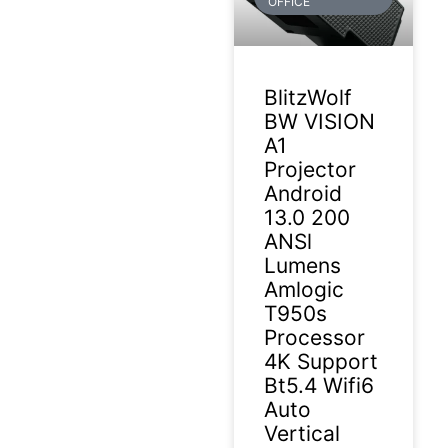
OFFICE
BlitzWolf
BW VISION
A1
Projector
Android
13.0 200
ANSl
Lumens
Amlogic
T950s
Processor
4K Support
Bt5.4 Wifi6
Auto
Vertical