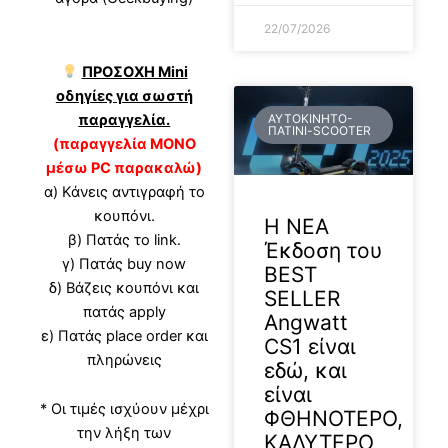
22/07/2026
ΠΡΟΣΟΧΗ Mini
οδηγίες για σωστή
ΑΥΤΟΚΊΝΗΤΟ-
παραγγελία.
ΠΑΤΊΝΙ-SCOOTER
(παραγγελία ΜΟΝΟ
μέσω PC παρακαλώ)
α) Κάνεις αντιγραφή το
κουπόνι.
H ΝΕΑ
β) Πατάς το link.
Έκδοση του
γ) Πατάς buy now
BEST
δ) Βάζεις κουπόνι και
SELLER
πατάς apply
Angwatt
ε) Πατάς place order και
CS1 είναι
πληρώνεις
εδώ, και
είναι
* Οι τιμές ισχύουν μέχρι
ΦΘΗΝΟΤΕΡΟ,
την λήξη των
ΚΑΛΥΤΕΡΟ