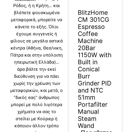
Ρόδος, ή η Κρήτη… και
BlitzHome
βλέπετε φουσκωμένα
CM 301CG
μεταφορικά, μπορείτε να
Espresso
κάνετε το εξής. Όλοι
Coffee
έχουμε συγγενείς ή
Machine
φίλους σε μεγάλα αστικά
20Bar
κέντρα (Αθήνα, Θεσ/νικη,
1150W with
Πάτρα και στην υπόλοιπη
Built in
ηπειρωτική Ελλάδα)…
Conical
άρα βάλτε την εκεί
Burr
διεύθυνση για να πάει
Grinder PID
χωρίς την χρέωση των
and NTC
μεταφορικών, και μετά, ο
51mm
“δικός σας” άνθρωπος
Portafilter
μπορεί με πολύ λιγότερα
Manual
χρήματα να σας το
Steam
στείλει με Κούριερ ή
Wand
κάποιον άλλον τρόπο