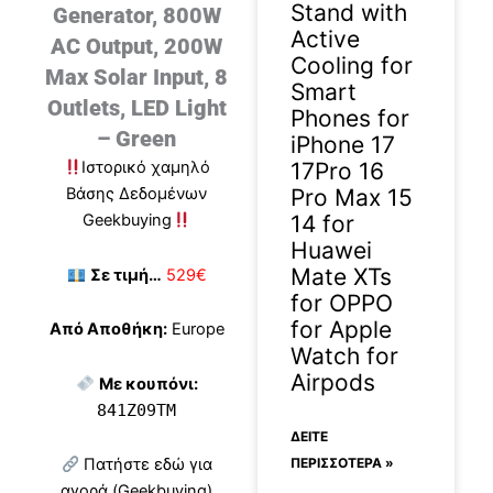
Stand with
Generator, 800W
Active
AC Output, 200W
Cooling for
Max Solar Input, 8
Smart
Outlets, LED Light
Phones for
– Green
iPhone 17
17Pro 16
Ιστορικό χαμηλό
Pro Max 15
Βάσης Δεδομένων
14 for
Geekbuying
Huawei
Mate XTs
Σε τιμή…
529€
for OPPO
for Apple
Από Αποθήκη:
Europe
Watch for
Airpods
Με κουπόνι:
841Z09TM
ΔΕΊΤΕ
ΠΕΡΙΣΣΟΤΕΡΑ »
Πατήστε εδώ για
αγορά (Geekbuying)