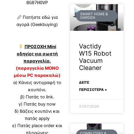
8G07HOVP
SMART HOME &
Πατήστε εδώ για
GARDEN
αγορά (Geekbuying)
Vactidy
ΠΡΟΣΟΧΗ Mini
W15 Robot
οδηγίες για σωστή
Vacuum
παραγγελία.
Cleaner
(παραγγελία ΜΟΝΟ
μέσω PC παρακαλώ)
α) Κάνεις αντιγραφή το
ΔΕΊΤΕ
κουπόνι.
ΠΕΡΙΣΣΟΤΕΡΑ »
β) Πατάς το link.
γ) Πατάς buy now
31/07/2026
δ) Βάζεις κουπόνι και
πατάς apply
ε) Πατάς place order και
πληρώνεις
COMPUTERS &