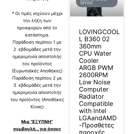
OFFICE
* Οι τιμές ισχύουν μέχρι
την λήξη των
προσφορών από το
LOVINGCOOL
κατάστημα.
L B360 02
Παράδοση περίπου 1 με
360mm
2 εβδομάδες μετά την
CPU Water
ημερομηνία αποστολής
Cooler
του προϊόντος
ARGB PWM
(Ευρωπαϊκές Αποθήκες)
2600RPM
Παράδοση περίπου 2 με
Low Noise
3 εβδομάδες μετά την
Computer
ημερομηνία αποστολής
Radiator
του προϊόντος (Αποθήκες
Compatible
Κίνας)
with Intel
LGAandAMD
Μια “ΕΞΥΠΝΗ”
-Προσθετες
συμβουλή… για όσους
παροχές,