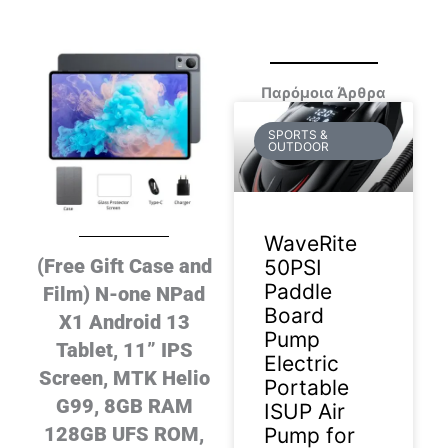
Παρόμοια Άρθρα
SPORTS &
OUTDOOR
WaveRite
(Free Gift Case and
50PSI
Paddle
Film) N-one NPad
Board
X1 Android 13
Pump
Tablet, 11” IPS
Electric
Screen, MTK Helio
Portable
G99, 8GB RAM
ISUP Air
128GB UFS ROM,
Pump for