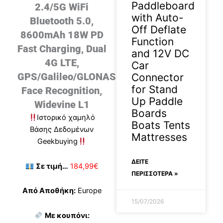
Paddleboard
2.4/5G WiFi
with Auto-
Bluetooth 5.0,
Off Deflate
8600mAh 18W PD
Function
Fast Charging, Dual
and 12V DC
4G LTE,
Car
GPS/Galileo/GLONASS/BDS,
Connector
for Stand
Face Recognition,
Up Paddle
Widevine L1
Boards
Ιστορικό χαμηλό
Boats Tents
Βάσης Δεδομένων
Mattresses
Geekbuying
ΔΕΊΤΕ
Σε τιμή…
184,99€
ΠΕΡΙΣΣΟΤΕΡΑ »
Από Αποθήκη:
Europe
15/07/2026
Με κουπόνι: