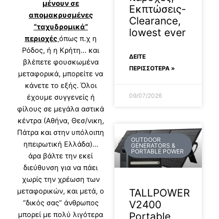
μένουν σε
Εκπτώσεις-
απομακρυσμένες
Clearance,
“ταχυδρομικά”
lowest ever
περιοχές
όπως π.χ η
Ρόδος, ή η Κρήτη… και
ΔΕΊΤΕ
βλέπετε φουσκωμένα
ΠΕΡΙΣΣΟΤΕΡΑ »
μεταφορικά, μπορείτε να
κάνετε το εξής. Όλοι
09/07/2026
έχουμε συγγενείς ή
φίλους σε μεγάλα αστικά
κέντρα (Αθήνα, Θεσ/νικη,
Πάτρα και στην υπόλοιπη
OUTDOOR
ηπειρωτική Ελλάδα)…
GENERATORS &
PORTABLE POWER
άρα βάλτε την εκεί
διεύθυνση για να πάει
χωρίς την χρέωση των
TALLPOWER
μεταφορικών, και μετά, ο
V2400
“δικός σας” άνθρωπος
Portable
μπορεί με πολύ λιγότερα