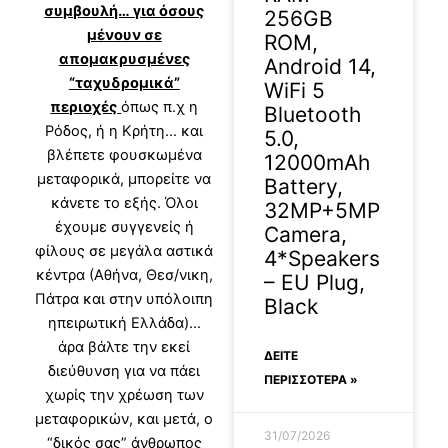
συμβουλή… για όσους
256GB
μένουν σε
ROM,
απομακρυσμένες
Android 14,
“ταχυδρομικά”
WiFi 5
περιοχές
όπως π.χ η
Bluetooth
Ρόδος, ή η Κρήτη… και
5.0,
βλέπετε φουσκωμένα
12000mAh
μεταφορικά, μπορείτε να
Battery,
κάνετε το εξής. Όλοι
32MP+5MP
έχουμε συγγενείς ή
Camera,
φίλους σε μεγάλα αστικά
4*Speakers
κέντρα (Αθήνα, Θεσ/νικη,
– EU Plug,
Πάτρα και στην υπόλοιπη
Black
ηπειρωτική Ελλάδα)…
άρα βάλτε την εκεί
ΔΕΊΤΕ
διεύθυνση για να πάει
ΠΕΡΙΣΣΟΤΕΡΑ »
χωρίς την χρέωση των
μεταφορικών, και μετά, ο
31/07/2026
“δικός σας” άνθρωπος