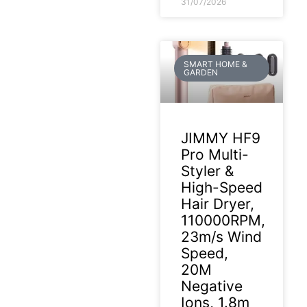
31/07/2026
SMART HOME &
GARDEN
JIMMY HF9
Pro Multi-
Styler &
High-Speed
Hair Dryer,
110000RPM,
23m/s Wind
Speed,
20M
Negative
Ions, 1.8m