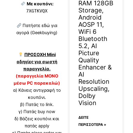
RAM 128GB
Με κουπόνι:
Storage,
7XGTKVQX
Android
AOSP 11,
Πατήστε εδώ για
WiFi 6
αγορά (Geekbuying)
Bluetooth
5.2, AI
Picture
ΠΡΟΣΟΧΗ Mini
Quality
οδηγίες για σωστή
Enhancer &
παραγγελία.
AI
(παραγγελία ΜΟΝΟ
Resolution
μέσω PC παρακαλώ)
Upscaling,
α) Κάνεις αντιγραφή το
Dolby
κουπόνι.
Vision
β) Πατάς το link.
γ) Πατάς buy now
ΔΕΊΤΕ
δ) Βάζεις κουπόνι και
ΠΕΡΙΣΣΟΤΕΡΑ »
πατάς apply
ε) Πατάς place order και