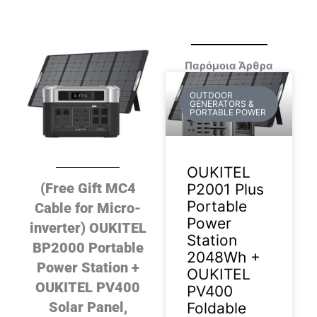
Παρόμοια Άρθρα
OUTDOOR
GENERATORS &
PORTABLE POWER
OUKITEL
(Free Gift MC4
P2001 Plus
Portable
Cable for Micro-
Power
inverter) OUKITEL
Station
BP2000 Portable
2048Wh +
Power Station +
OUKITEL
OUKITEL PV400
PV400
Solar Panel,
Foldable