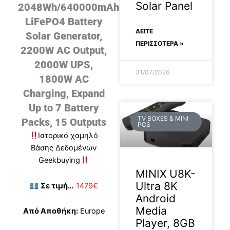
Solar Panel
2048Wh/640000mAh
LiFePO4 Battery
ΔΕΊΤΕ
Solar Generator,
ΠΕΡΙΣΣΟΤΕΡΑ »
2200W AC Output,
2000W UPS,
31/07/2026
1800W AC
Charging, Expand
Up to 7 Battery
TV BOXES & MINI
Packs, 15 Outputs
PCS
Ιστορικό χαμηλό
Βάσης Δεδομένων
Geekbuying
MINIX U8K-
Ultra 8K
Σε τιμή…
1479€
Android
Media
Από Αποθήκη:
Europe
Player, 8GB