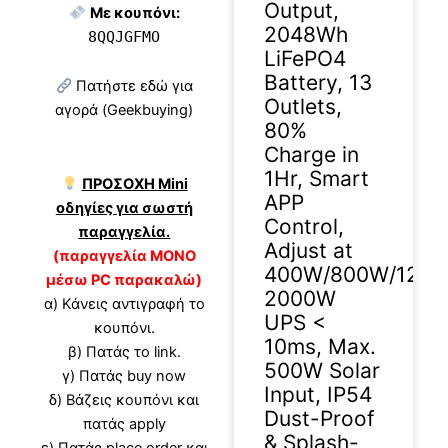
Output,
Με κουπόνι:
2048Wh
8QQJGFMO
LiFePO4
Battery, 13
Πατήστε εδώ για
Outlets,
αγορά (Geekbuying)
80%
Charge in
1Hr, Smart
ΠΡΟΣΟΧΗ Mini
APP
οδηγίες για σωστή
Control,
παραγγελία.
Adjust at
(παραγγελία ΜΟΝΟ
400W/800W/1200
μέσω PC παρακαλώ)
2000W
α) Κάνεις αντιγραφή το
UPS <
κουπόνι.
10ms, Max.
β) Πατάς το link.
500W Solar
γ) Πατάς buy now
Input, IP54
δ) Βάζεις κουπόνι και
Dust-Proof
πατάς apply
& Splash-
ε) Πατάς place order και