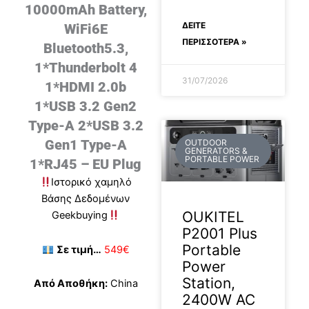
10000mAh Battery,
ΔΕΊΤΕ
WiFi6E
ΠΕΡΙΣΣΟΤΕΡΑ »
Bluetooth5.3,
1*Thunderbolt 4
31/07/2026
1*HDMI 2.0b
1*USB 3.2 Gen2
Type-A 2*USB 3.2
Gen1 Type-A
OUTDOOR
GENERATORS &
PORTABLE POWER
1*RJ45 – EU Plug
Ιστορικό χαμηλό
Βάσης Δεδομένων
OUKITEL
Geekbuying
P2001 Plus
Portable
Σε τιμή…
549€
Power
Station,
Από Αποθήκη:
China
2400W AC