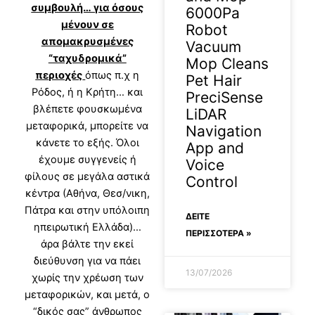
συμβουλή… για όσους
6000Pa
μένουν σε
Robot
απομακρυσμένες
Vacuum
“ταχυδρομικά”
Mop Cleans
περιοχές
όπως π.χ η
Pet Hair
Ρόδος, ή η Κρήτη… και
PreciSense
βλέπετε φουσκωμένα
LiDAR
μεταφορικά, μπορείτε να
Navigation
κάνετε το εξής. Όλοι
App and
έχουμε συγγενείς ή
Voice
φίλους σε μεγάλα αστικά
Control
κέντρα (Αθήνα, Θεσ/νικη,
Πάτρα και στην υπόλοιπη
ΔΕΊΤΕ
ηπειρωτική Ελλάδα)…
ΠΕΡΙΣΣΟΤΕΡΑ »
άρα βάλτε την εκεί
διεύθυνση για να πάει
13/07/2026
χωρίς την χρέωση των
μεταφορικών, και μετά, ο
“δικός σας” άνθρωπος