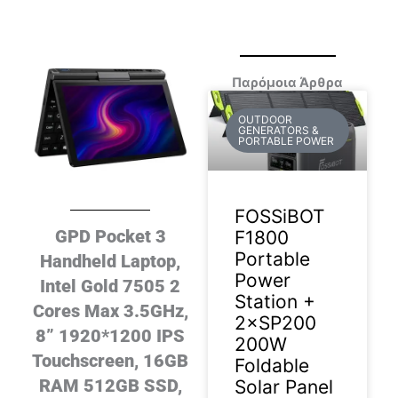
Παρόμοια Άρθρα
OUTDOOR
GENERATORS &
PORTABLE POWER
FOSSiBOT
GPD Pocket 3
F1800
Portable
Handheld Laptop,
Power
Intel Gold 7505 2
Station +
Cores Max 3.5GHz,
2×SP200
8” 1920*1200 IPS
200W
Touchscreen, 16GB
Foldable
RAM 512GB SSD,
Solar Panel