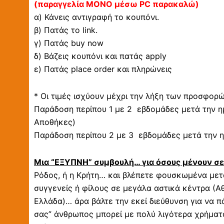
(παραγγελία ΜΟΝΟ μέσω PC παρακαλώ)
α) Κάνεις αντιγραφή το κουπόνι.
β) Πατάς το link.
γ) Πατάς buy now
δ) Βάζεις κουπόνι και πατάς apply
ε) Πατάς place order και πληρώνεις
* Οι τιμές ισχύουν μέχρι την λήξη των προσφορ
Παράδοση περίπου 1 με 2 εβδομάδες μετά την η
Αποθήκες)
Παράδοση περίπου 2 με 3 εβδομάδες μετά την η
Μια “ΕΞΥΠΝΗ” συμβουλή… για όσους μένουν σ
Ρόδος, ή η Κρήτη… και βλέπετε φουσκωμένα μετα
συγγενείς ή φίλους σε μεγάλα αστικά κέντρα (Αθ
Ελλάδα)… άρα βάλτε την εκεί διεύθυνση για να π
σας” άνθρωπος μπορεί με πολύ λιγότερα χρήματα