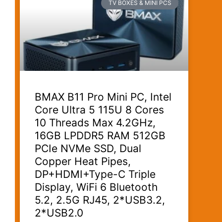
TV BOXES & MINI PCS
BMAX B11 Pro Mini PC, Intel
Core Ultra 5 115U 8 Cores
10 Threads Max 4.2GHz,
16GB LPDDR5 RAM 512GB
PCIe NVMe SSD, Dual
Copper Heat Pipes,
DP+HDMI+Type-C Triple
Display, WiFi 6 Bluetooth
5.2, 2.5G RJ45, 2*USB3.2,
2*USB2.0