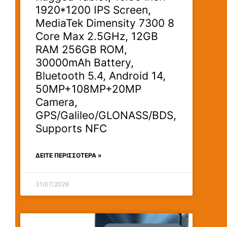
1920*1200 IPS Screen,
MediaTek Dimensity 7300 8
Core Max 2.5GHz, 12GB
RAM 256GB ROM,
30000mAh Battery,
Bluetooth 5.4, Android 14,
50MP+108MP+20MP
Camera,
GPS/Galileo/GLONASS/BDS,
Supports NFC
ΔΕΊΤΕ ΠΕΡΙΣΣΟΤΕΡΑ »
31/07/2026