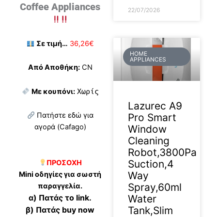
Coffee Appliances
22/07/2026
Σε τιμή…
36,26€
HOME
APPLIANCES
Από Αποθήκη:
CN
Με κουπόνι:
Χωρίς
Lazurec A9
Πατήστε εδώ για
Pro Smart
αγορά (Cafago)
Window
Cleaning
Robot,3800Pa
Suction,4
ΠΡΟΣΟΧΗ
Way
Mini οδηγίες για σωστή
Spray,60ml
παραγγελία.
α) Πατάς το link.
Water
Tank,Slim
β) Πατάς buy now