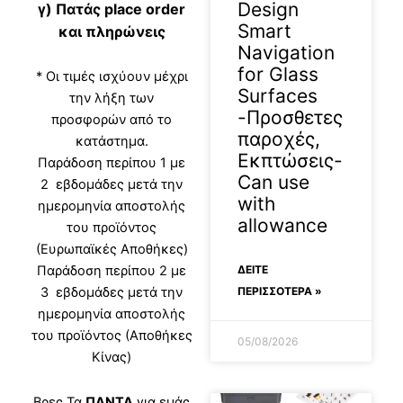
Design
γ) Πατάς place order
Smart
και πληρώνεις
Navigation
for Glass
* Οι τιμές ισχύουν μέχρι
Surfaces
την λήξη των
-Προσθετες
προσφορών από το
παροχές,
κατάστημα.
Εκπτώσεις-
Παράδοση περίπου 1 με
Can use
2 εβδομάδες μετά την
with
ημερομηνία αποστολής
allowance
του προϊόντος
(Ευρωπαϊκές Αποθήκες)
ΔΕΊΤΕ
Παράδοση περίπου 2 με
ΠΕΡΙΣΣΟΤΕΡΑ »
3 εβδομάδες μετά την
ημερομηνία αποστολής
του προϊόντος (Αποθήκες
05/08/2026
Κίνας)
Βρες Τα
ΠΑΝΤΑ
για εμάς