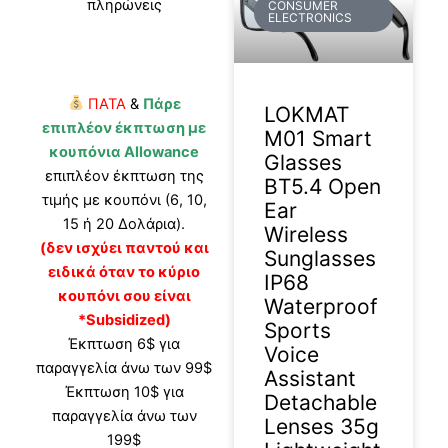
πληρώνεις
CONSUMER
ELECTRONICS
ΠΑΤΑ
&
Πάρε
LOKMAT
επιπλέον έκπτωση με
M01 Smart
κουπόνια Allowance
Glasses
επιπλέον έκπτωση της
BT5.4 Open
τιμής με κουπόνι (6, 10,
Ear
15 ή 20 Δολάρια).
Wireless
(δεν ισχύει παντού και
Sunglasses
ειδικά όταν το κύριο
IP68
κουπόνι σου είναι
Waterproof
*Subsidized)
Sports
Έκπτωση 6$ για
Voice
παραγγελία άνω των 99$
Assistant
Έκπτωση 10$ για
Detachable
παραγγελία άνω των
Lenses 35g
199$