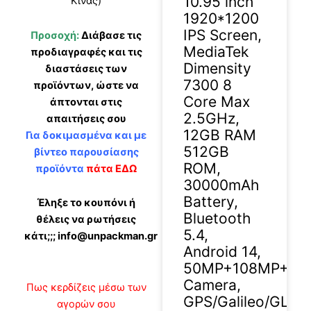
10.95 inch
Κίνας)
1920*1200
IPS Screen,
Προσοχή:
Διάβασε τις
MediaTek
προδιαγραφές και τις
Dimensity
διαστάσεις των
7300 8
προϊόντων, ώστε να
Core Max
άπτονται στις
2.5GHz,
απαιτήσεις σου
12GB RAM
Για δοκιμασμένα και με
512GB
βίντεο παρουσίασης
ROM,
προϊόντα
πάτα ΕΔΩ
30000mAh
Battery,
Έληξε το κουπόνι ή
Bluetooth
θέλεις να ρωτήσεις
5.4,
κάτι;;; info@unpackman.gr
Android 14,
50MP+108MP+20
Camera,
Πως κερδίζεις μέσω των
GPS/Galileo/GLO
αγορών σου