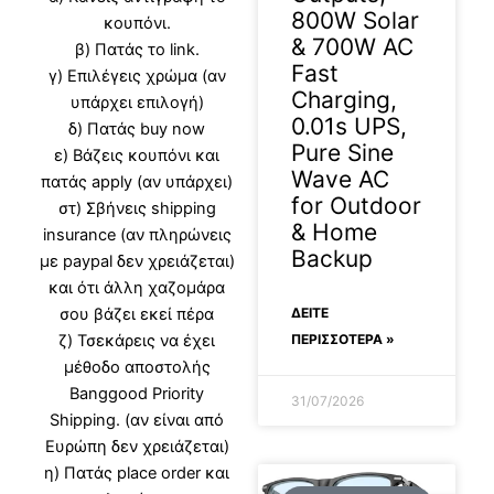
800W Solar
κουπόνι.
& 700W AC
β) Πατάς το link.
Fast
γ) Επιλέγεις χρώμα (αν
Charging,
υπάρχει επιλογή)
0.01s UPS,
δ) Πατάς buy now
Pure Sine
ε) Βάζεις κουπόνι και
Wave AC
πατάς apply (αν υπάρχει)
for Outdoor
στ) Σβήνεις shipping
& Home
insurance (αν πληρώνεις
Backup
με paypal δεν χρειάζεται)
και ότι άλλη χαζομάρα
σου βάζει εκεί πέρα
ΔΕΊΤΕ
ζ) Τσεκάρεις να έχει
ΠΕΡΙΣΣΟΤΕΡΑ »
μέθοδο αποστολής
Banggood Priority
31/07/2026
Shipping. (αν είναι από
Ευρώπη δεν χρειάζεται)
η) Πατάς place order και