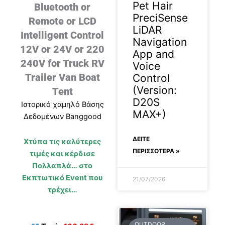
Pet Hair
Bluetooth or
PreciSense
Remote or LCD
LiDAR
Intelligent Control
Navigation
12V or 24V or 220
App and
240V for Truck RV
Voice
Trailer Van Boat
Control
(Version:
Tent
D20S
Ιστορικό χαμηλό Βάσης
MAX+)
Δεδομένων Banggood
ΔΕΊΤΕ
Χτύπα τις καλύτερες
ΠΕΡΙΣΣΟΤΕΡΑ »
τιμές και κέρδισε
Πολλαπλά… στο
Εκπτωτικό Event που
21/07/2026
τρέχει…
OUTDOOR