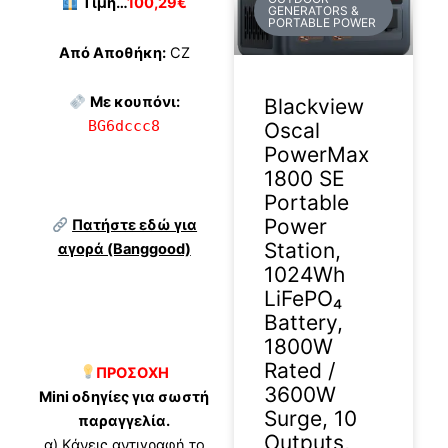
Τιμή…
100,29€
GENERATORS &
PORTABLE POWER
Από Αποθήκη:
CZ
Με κουπόνι:
Blackview
BG6dccc8
Oscal
PowerMax
1800 SE
Portable
Power
Πατήστε εδώ για
Station,
αγορά (Banggood)
1024Wh
LiFePO₄
Battery,
1800W
Rated /
ΠΡΟΣΟΧΗ
3600W
Mini οδηγίες για σωστή
Surge, 10
παραγγελία.
Outputs,
α) Κάνεις αντιγραφή το