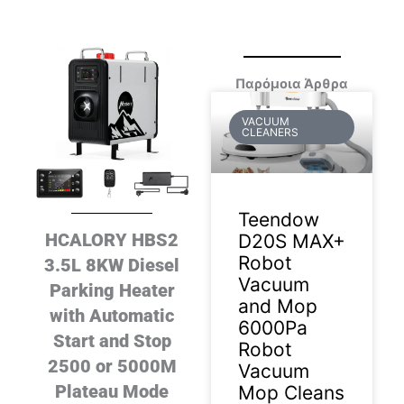
Παρόμοια Άρθρα
VACUUM
CLEANERS
Teendow
HCALORY HBS2
D20S MAX+
Robot
3.5L 8KW Diesel
Vacuum
Parking Heater
and Mop
with Automatic
6000Pa
Start and Stop
Robot
2500 or 5000M
Vacuum
Plateau Mode
Mop Cleans