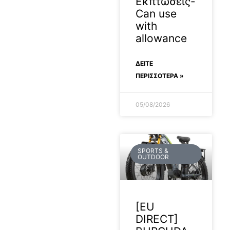
Εκπτώσεις-
Can use
with
allowance
ΔΕΊΤΕ
ΠΕΡΙΣΣΟΤΕΡΑ »
05/08/2026
SPORTS &
OUTDOOR
[EU
DIRECT]