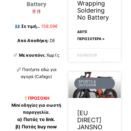
Wrapping
Battery
Soldering
No Battery
Σε τιμή…
158,09€
ΔΕΊΤΕ
ΠΕΡΙΣΣΟΤΕΡΑ »
Από Αποθήκη:
DE
Με κουπόνι:
Χωρίς
05/08/2026
Πατήστε εδώ για
αγορά (Cafago)
SPORTS &
OUTDOOR
ΠΡΟΣΟΧΗ
Mini οδηγίες για σωστή
[EU
παραγγελία.
α) Πατάς το link.
DIRECT]
JANSNO
β) Πατάς buy now