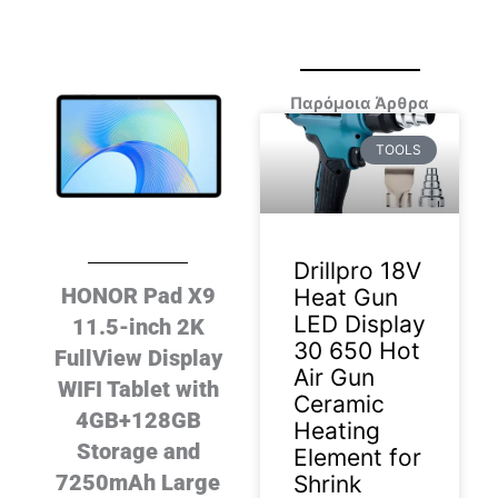
Παρόμοια Άρθρα
TOOLS
Drillpro 18V
HONOR Pad X9
Heat Gun
LED Display
11.5-inch 2K
30 650 Hot
FullView Display
Air Gun
WIFI Tablet with
Ceramic
4GB+128GB
Heating
Storage and
Element for
7250mAh Large
Shrink