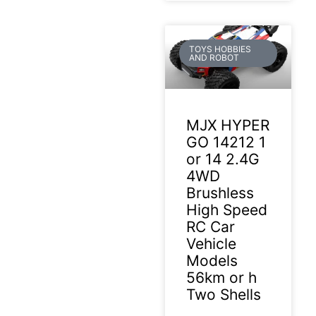
TOYS HOBBIES
AND ROBOT
MJX HYPER
GO 14212 1
or 14 2.4G
4WD
Brushless
High Speed
RC Car
Vehicle
Models
56km or h
Two Shells