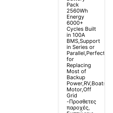
Pack
2560Wh
Energy
6000+
Cycles Built
in 100A
BMS,Support
in Series or
Parallel,Perfect
for
Replacing
Most of
Backup
Power,RV,Boats,Sol
Motor,Off
Grid
-Προσθετες
παροχές,