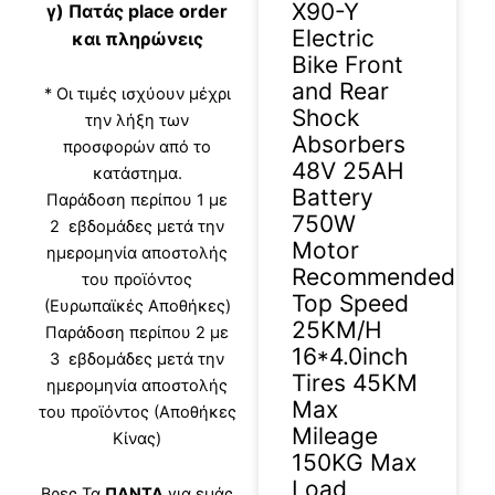
X90-Y
γ) Πατάς place order
Electric
και πληρώνεις
Bike Front
and Rear
* Οι τιμές ισχύουν μέχρι
Shock
την λήξη των
Absorbers
προσφορών από το
48V 25AH
κατάστημα.
Battery
Παράδοση περίπου 1 με
750W
2 εβδομάδες μετά την
Motor
ημερομηνία αποστολής
Recommended
του προϊόντος
Top Speed
(Ευρωπαϊκές Αποθήκες)
25KM/H
Παράδοση περίπου 2 με
16*4.0inch
3 εβδομάδες μετά την
Tires 45KM
ημερομηνία αποστολής
Max
του προϊόντος (Αποθήκες
Mileage
Κίνας)
150KG Max
Load
Βρες Τα
ΠΑΝΤΑ
για εμάς