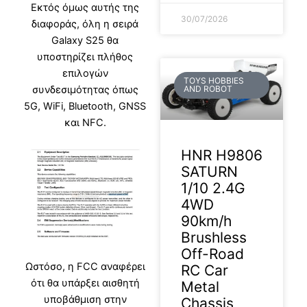
Εκτός όμως αυτής της
30/07/2026
διαφοράς, όλη η σειρά
Galaxy S25 θα
υποστηρίζει πλήθος
επιλογών
TOYS HOBBIES
συνδεσιμότητας όπως
AND ROBOT
5G, WiFi, Bluetooth, GNSS
και NFC.
HNR H9806
SATURN
1/10 2.4G
4WD
90km/h
Brushless
Off-Road
Ωστόσο, η FCC αναφέρει
RC Car
ότι θα υπάρξει αισθητή
Metal
υποβάθμιση στην
Chassis