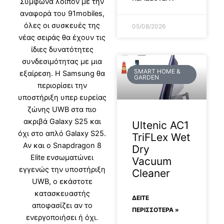
Σύμφωνα λοιπόν με την
αναφορά του 91mobiles,
όλες οι συσκευές της
05/08/2026
νέας σειράς θα έχουν τις
ίδιες δυνατότητες
συνδεσιμότητας με μια
SMART HOME &
εξαίρεση. Η Samsung θα
GARDEN
περιορίσει την
υποστήριξη υπερ ευρείας
ζώνης UWB στα πιο
ακριβά Galaxy S25 και
Ultenic AC1
όχι στο απλό Galaxy S25.
TriFLex Wet
Αν και ο Snapdragon 8
Dry
Elite ενσωματώνει
Vacuum
εγγενώς την υποστήριξη
Cleaner
UWB, ο εκάστοτε
κατασκευαστής
ΔΕΊΤΕ
αποφασίζει αν το
ΠΕΡΙΣΣΟΤΕΡΑ »
ενεργοποιήσει ή όχι.