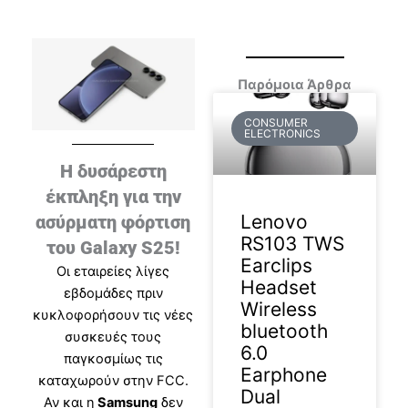
Παρόμοια Άρθρα
CONSUMER
ELECTRONICS
Η δυσάρεστη
έκπληξη για την
Lenovo
ασύρματη φόρτιση
RS103 TWS
του Galaxy S25!
Earclips
Οι εταιρείες λίγες
Headset
εβδομάδες πριν
Wireless
κυκλοφορήσουν τις νέες
bluetooth
συσκευές τους
6.0
παγκοσμίως τις
Earphone
καταχωρούν στην FCC.
Dual
Αν και η
Samsung
δεν