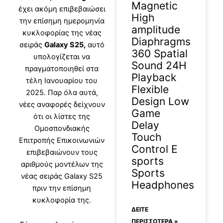
Magnetic
έχει ακόμη επιβεβαιώσει
High
την επίσημη ημερομηνία
amplitude
κυκλοφορίας της νέας
Diaphragms
σειράς
Galaxy S25,
αυτό
360 Spatial
υπολογίζεται να
Sound 24H
πραγματοποιηθεί στα
Playback
τέλη Ιανουαρίου του
Flexible
2025. Παρ όλα αυτά,
Design Low
νέες αναφορές δείχνουν
Game
ότι οι λίστες της
Delay
Ομοσπονδιακής
Touch
Επιτροπής Επικοινωνιών
Control E
επιβεβαιώνουν τους
sports
αριθμούς μοντέλων της
Sports
νέας σειράς Galaxy S25
Headphones
πριν την επίσημη
κυκλοφορία της.
ΔΕΊΤΕ
ΠΕΡΙΣΣΟΤΕΡΑ »