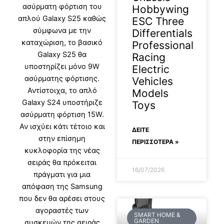
ασύρματη φόρτιση του
Hobbywing
απλού Galaxy S25 καθώς
ESC Three
σύμφωνα με την
Differentials
καταχώριση, το βασικό
Professional
Galaxy S25 θα
Racing
υποστηρίζει μόνο 9W
Electric
ασύρματης φόρτισης.
Vehicles
Αντίστοιχα, το απλό
Models
Galaxy S24 υποστήριζε
Toys
ασύρματη φόρτιση 15W.
Αν ισχύει κάτι τέτοιο και
ΔΕΊΤΕ
στην επίσημη
ΠΕΡΙΣΣΟΤΕΡΑ »
κυκλοφορία της νέας
σειράς θα πρόκειται
16/07/2026
πράγματι για μια
απόφαση της Samsung
που δεν θα αρέσει στους
αγοραστές των
SMART HOME &
GARDEN
συσκευών της σειράς