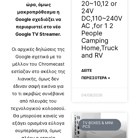
20~10,12 or
ώρα, όμως
24V
μακροπρόθεσμα η
DC,110~240V
Google σχεδιάζει να
AC ,for 1 2
περιοριστεί στο νέο
People
Google TV Streamer.
Camping
Home,Truck
Οι αρχικές δηλώσεις της
and RV
Google σχετικά με το
μέλλον του Chromecast
ΔΕΊΤΕ
εστίαζαν στο σκέλος της
ΠΕΡΙΣΣΟΤΕΡΑ »
λιανικής, όμως δεν
έδιναν σαφή εικόνα για
το τι ακριβώς συνέβαινε
04/08/2026
από πλευράς του
τεχνολογικού κολοσσού.
Θα μπορούσε κανείς να
TV BOXES & MINI
εξάγει ορισμένα εύλογα
PCS
συμπεράσματα, όμως