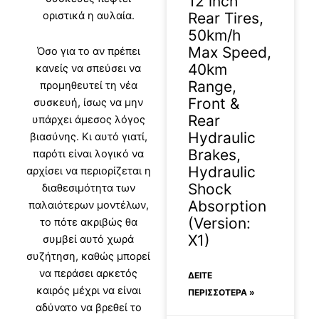
12 inch
Rear Tires,
οριστικά η αυλαία.
50km/h
Max Speed,
Όσο για το αν πρέπει
40km
κανείς να σπεύσει να
Range,
προμηθευτεί τη νέα
Front &
συσκευή, ίσως να μην
Rear
υπάρχει άμεσος λόγος
Hydraulic
βιασύνης. Κι αυτό γιατί,
Brakes,
παρότι είναι λογικό να
Hydraulic
αρχίσει να περιορίζεται η
Shock
διαθεσιμότητα των
Absorption
παλαιότερων μοντέλων,
(Version:
το πότε ακριβώς θα
X1)
συμβεί αυτό χωρά
συζήτηση, καθώς μπορεί
να περάσει αρκετός
ΔΕΊΤΕ
καιρός μέχρι να είναι
ΠΕΡΙΣΣΟΤΕΡΑ »
αδύνατο να βρεθεί το