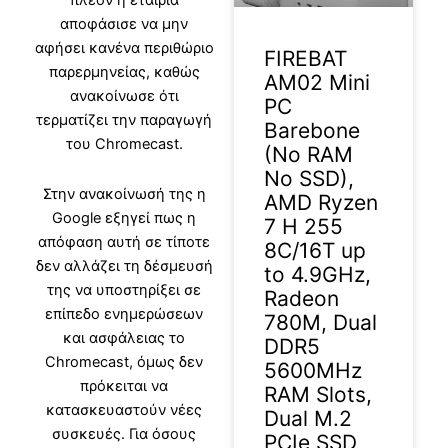
πλέον η εταιρία
αποφάσισε να μην
αφήσει κανένα περιθώριο
FIREBAT
παρερμηνείας, καθώς
AM02 Mini
ανακοίνωσε ότι
PC
τερματίζει την παραγωγή
Barebone
του Chromecast.
(No RAM
No SSD),
Στην ανακοίνωσή της η
AMD Ryzen
Google εξηγεί πως η
7 H 255
απόφαση αυτή σε τίποτε
8C/16T up
δεν αλλάζει τη δέσμευσή
to 4.9GHz,
της να υποστηρίξει σε
Radeon
επίπεδο ενημερώσεων
780M, Dual
και ασφάλειας το
DDR5
Chromecast, όμως δεν
5600MHz
πρόκειται να
RAM Slots,
κατασκευαστούν νέες
Dual M.2
συσκευές. Για όσους
PCIe SSD