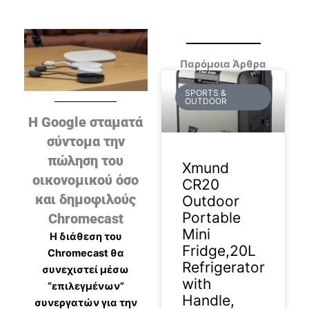
Παρόμοια Άρθρα
SPORTS &
OUTDOOR
Η Google σταματά
σύντομα την
πώληση του
Xmund
οικονομικού όσο
CR20
και δημοφιλούς
Outdoor
Portable
Chromecast
Mini
H διάθεση του
Fridge,20L
Chromecast θα
Refrigerator
συνεχιστεί μέσω
with
“επιλεγμένων”
Handle,
συνεργατών για την