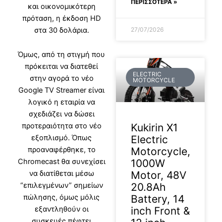
ΠΕΡΙΣΣΟΤΕΡΑ »
και οικονομικότερη
πρόταση, η έκδοση HD
27/07/2026
στα 30 δολάρια.
Όμως, από τη στιγμή που
πρόκειται να διατεθεί
ELECTRIC
στην αγορά το νέο
MOTORCYCLE
Google TV Streamer είναι
λογικό η εταιρία να
σχεδιάζει να δώσει
Kukirin X1
προτεραιότητα στο νέο
Electric
εξοπλισμό. Όπως
Motorcycle,
προαναφέρθηκε, το
1000W
Chromecast θα συνεχίσει
Motor, 48V
να διατίθεται μέσω
20.8Ah
“επιλεγμένων” σημείων
Battery, 14
πώλησης, όμως μόλις
inch Front &
εξαντληθούν οι
συσκευές πέφτει