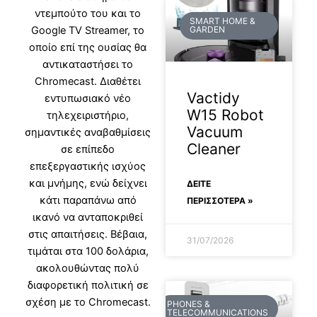
ντεμπούτο του και το
SMART HOME &
Google TV Streamer, το
GARDEN
οποίο επί της ουσίας θα
αντικαταστήσει το
Chromecast. Διαθέτει
Vactidy
εντυπωσιακό νέο
W15 Robot
τηλεχειριστήριο,
Vacuum
σημαντικές αναβαθμίσεις
Cleaner
σε επίπεδο
επεξεργαστικής ισχύος
και μνήμης, ενώ δείχνει
ΔΕΊΤΕ
κάτι παραπάνω από
ΠΕΡΙΣΣΟΤΕΡΑ »
ικανό να ανταποκριθεί
στις απαιτήσεις. Βέβαια,
31/07/2026
τιμάται στα 100 δολάρια,
ακολουθώντας πολύ
διαφορετική πολιτική σε
σχέση με το Chromecast.
PHONES &
TELECOMMUNICATIONS