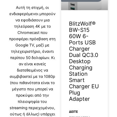
Aυτή τη στιγμή, οι
ενδιαφερόμενοι μπορούν
να εφοδιάσουν μια
BlitzWolf®
τηλεόραση 4Κ με το
BW-S15
Chromecast που
60W 6-
προσφέρει πρόσβαση στη
Ports USB
Google TV, μαζί με
Charger
τηλεχειριστήριο, έναντι
Dual QC3.0
περίπου 50 δολαρίων. Κι
Desktop
αν είναι κανείς
Charging
διατεθειμένος να
Station
συμβιβαστεί με τα 1080p
Smart
(που πιθανότατα είναι το
Charger EU
μέγιστο που μπορεί να
Plug
προκύψει από την
Adapter
πλειοψηφία του
streaming περιεχομένου,
ΔΕΊΤΕ
ούτως ή άλλως) υπάρχει