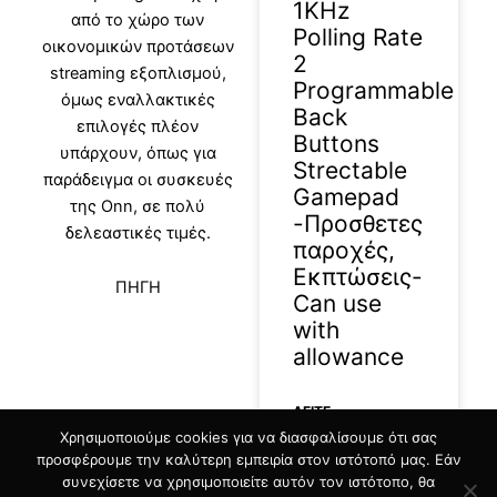
1KHz
από το χώρο των
Polling Rate
οικονομικών προτάσεων
2
streaming εξοπλισμού,
Programmable
όμως εναλλακτικές
Back
επιλογές πλέον
Buttons
υπάρχουν, όπως για
Strectable
παράδειγμα οι συσκευές
Gamepad
της Onn, σε πολύ
-Προσθετες
δελεαστικές τιμές.
παροχές,
Εκπτώσεις-
ΠΗΓΗ
Can use
with
allowance
ΔΕΊΤΕ
Χρησιμοποιούμε cookies για να διασφαλίσουμε ότι σας
ΠΕΡΙΣΣΟΤΕΡΑ »
προσφέρουμε την καλύτερη εμπειρία στον ιστότοπό μας. Εάν
συνεχίσετε να χρησιμοποιείτε αυτόν τον ιστότοπο, θα