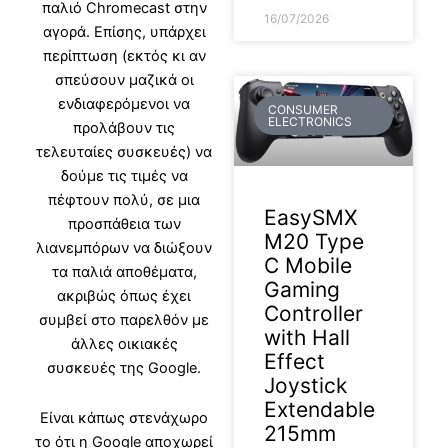
παλιό Chromecast στην
16/07/2026
αγορά. Επίσης, υπάρχει
περίπτωση (εκτός κι αν
σπεύσουν μαζικά οι
ενδιαφερόμενοι να
CONSUMER
ELECTRONICS
προλάβουν τις
τελευταίες συσκευές) να
δούμε τις τιμές να
πέφτουν πολύ, σε μια
EasySMX
προσπάθεια των
M20 Type
λιανεμπόρων να διώξουν
C Mobile
τα παλιά αποθέματα,
Gaming
ακριβώς όπως έχει
Controller
συμβεί στο παρελθόν με
with Hall
άλλες οικιακές
Effect
συσκευές της Google.
Joystick
Extendable
Είναι κάπως στενάχωρο
215mm
το ότι η Google αποχωρεί