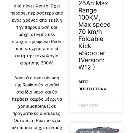
25Ah Max
από πέντε λεπτά. Έχει
Range
περάσει περισσότερο από
100KM,
ένας χρόνος από εκείνη
Max speed
την παρουσίαση και
70 km/h
μέχρι στιγμής δεν
Foldable
υπάρχει τηλέφωνο Redmi
Kick
που να χρησιμοποιεί
eScooter
αυτή την τεχνολογία
(Version:
φόρτισης 300W.
W12 )
Λογικά η ανακοίνωση
ΔΕΊΤΕ
της Realme θα κινηθεί
ΠΕΡΙΣΣΟΤΕΡΑ »
στα ίδια νερά και θα
περάσει καιρός μέχρι να
09/07/2026
χρησιμοποιηθεί σε
πραγματικές συσκευές.
Ωστόσο, η Realme έχει
πλησιάσει μέχρι στιγμής
TOYS HOBBIES