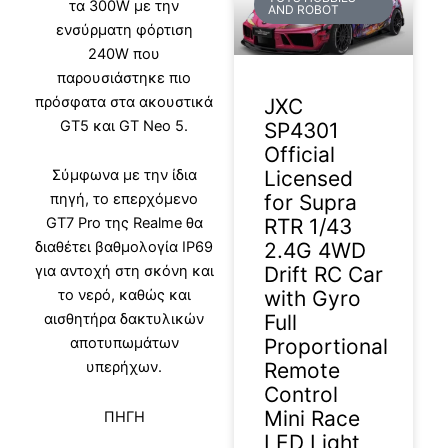
τα 300W με την
AND ROBOT
ενσύρματη φόρτιση
240W που
παρουσιάστηκε πιο
πρόσφατα στα ακουστικά
JXC
GT5 και GT Neo 5.
SP4301
Official
Licensed
Σύμφωνα με την ίδια
for Supra
πηγή, το επερχόμενο
RTR 1/43
GT7 Pro της Realme θα
2.4G 4WD
διαθέτει βαθμολογία IP69
Drift RC Car
για αντοχή στη σκόνη και
with Gyro
το νερό, καθώς και
Full
αισθητήρα δακτυλικών
Proportional
αποτυπωμάτων
Remote
υπερήχων.
Control
Mini Race
ΠΗΓΗ
LED Light