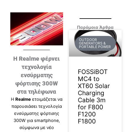
Παρόμοια Άρθρα
OUTDOOR
GENERATORS &
PORTABLE POWER
Η Realme φέρνει
τεχνολογία
FOSSiBOT
ενσύρματης
MC4 to
φόρτισης 300W
XT60 Solar
στα τηλέφωνα
Charging
Cable 3m
H
Realme
ετοιμάζεται να
for F800
παρουσιάσει τεχνολογία
F1200
ενσύρματης φόρτισης
F1800
300W για smartphone,
σύμφωνα με νέο