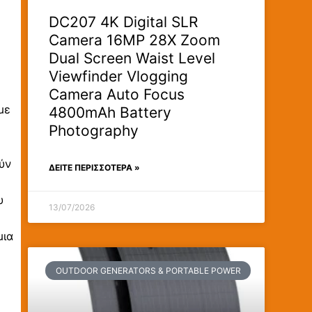
DC207 4K Digital SLR
Camera 16MP 28X Zoom
Dual Screen Waist Level
Viewfinder Vlogging
Camera Auto Focus
με
4800mAh Battery
Photography
ύν
ΔΕΊΤΕ ΠΕΡΙΣΣΟΤΕΡΑ »
υ
13/07/2026
μια
OUTDOOR GENERATORS & PORTABLE POWER