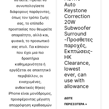
θα δείτε. Πρέπει να
Auto
συνυπολογίσετε
Keystone
διάφορους παράγοντες,
Correction
όπως τον τρόπο ζωής
20W
σας, το επίπεδο
Subwoofer
προστασίας που θεωρείτε
Surround
απαραίτητο, αλλά και,
-Προσθετες
φυσικά, το προσωπικό
παροχές,
σας στυλ. Για κάποιον
Εκπτώσεις-
που έχει μια πιο
HK
δραστήρια
Clearance,
καθημερινότητα ή
lowest
εργάζεται σε απαιτητικό
ever, can
περιβάλλον, οι
use with
ενισχυμένες,
allowance
ανθεκτικές
θήκες
iPhone
είναι μονόδρομος,
ΔΕΊΤΕ
προσφέροντας μέγιστη
ΠΕΡΙΣΣΟΤΕΡΑ »
απορρόφηση κραδασμών