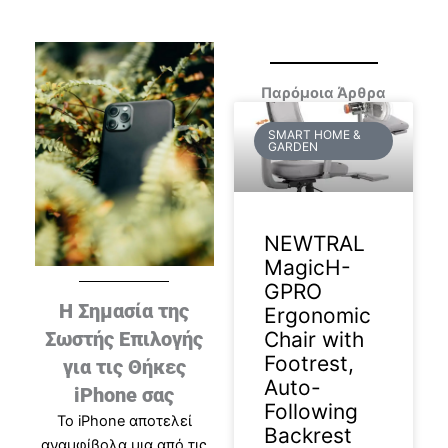
Παρόμοια Άρθρα
SMART HOME &
GARDEN
NEWTRAL
MagicH-
GPRO
Η Σημασία της
Ergonomic
Chair with
Σωστής Επιλογής
Footrest,
για τις Θήκες
Auto-
iPhone σας
Following
Το iPhone αποτελεί
Backrest
αναμφίβολα μια από τις