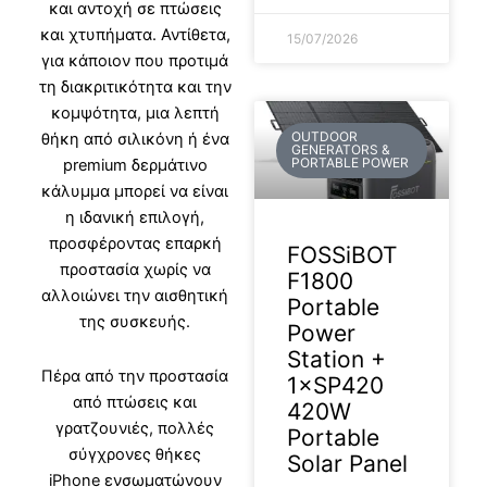
και αντοχή σε πτώσεις
και χτυπήματα. Αντίθετα,
15/07/2026
για κάποιον που προτιμά
τη διακριτικότητα και την
κομψότητα, μια λεπτή
OUTDOOR
θήκη από σιλικόνη ή ένα
GENERATORS &
PORTABLE POWER
premium δερμάτινο
κάλυμμα μπορεί να είναι
η ιδανική επιλογή,
προσφέροντας επαρκή
FOSSiBOT
προστασία χωρίς να
F1800
αλλοιώνει την αισθητική
Portable
της συσκευής.
Power
Station +
Πέρα από την προστασία
1×SP420
από πτώσεις και
420W
γρατζουνιές, πολλές
Portable
σύγχρονες
θήκες
Solar Panel
iPhone
ενσωματώνουν