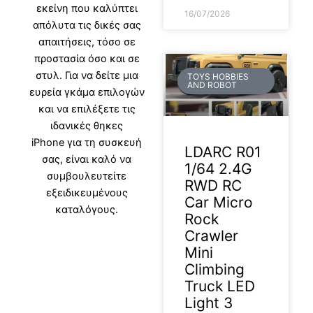
εκείνη που καλύπτει
16/07/2026
απόλυτα τις δικές σας
απαιτήσεις, τόσο σε
προστασία όσο και σε
στυλ. Για να δείτε μια
TOYS HOBBIES
AND ROBOT
ευρεία γκάμα επιλογών
και να επιλέξετε τις
ιδανικές
θηκες
iPhone
για τη συσκευή
LDARC R01
σας, είναι καλό να
1/64 2.4G
συμβουλευτείτε
RWD RC
εξειδικευμένους
Car Micro
καταλόγους.
Rock
Crawler
Mini
Climbing
Truck LED
Light 3