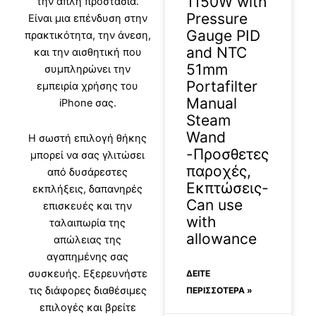
1150W with
την απλή προστασία.
Pressure
Είναι μια επένδυση στην
Gauge PID
πρακτικότητα, την άνεση,
and NTC
και την αισθητική που
51mm
συμπληρώνει την
Portafilter
εμπειρία χρήσης του
Manual
iPhone σας.
Steam
Wand
Η σωστή επιλογή θήκης
-Προσθετες
μπορεί να σας γλιτώσει
παροχές,
από δυσάρεστες
Εκπτώσεις-
εκπλήξεις, δαπανηρές
Can use
επισκευές και την
with
ταλαιπωρία της
allowance
απώλειας της
αγαπημένης σας
συσκευής. Εξερευνήστε
ΔΕΊΤΕ
τις διάφορες διαθέσιμες
ΠΕΡΙΣΣΟΤΕΡΑ »
επιλογές και βρείτε