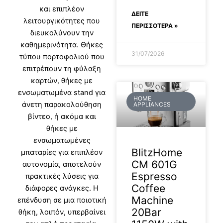
και επιπλέον
ΔΕΊΤΕ
λειτουργικότητες που
ΠΕΡΙΣΣΟΤΕΡΑ »
διευκολύνουν την
καθημερινότητα. Θήκες
31/07/2026
τύπου πορτοφολιού που
επιτρέπουν τη φύλαξη
καρτών, θήκες με
ενσωματωμένα stand για
HOME
άνετη παρακολούθηση
APPLIANCES
βίντεο, ή ακόμα και
θήκες με
ενσωματωμένες
BlitzHome
μπαταρίες για επιπλέον
CM 601G
αυτονομία, αποτελούν
Espresso
πρακτικές λύσεις για
Coffee
διάφορες ανάγκες. Η
Machine
επένδυση σε μια ποιοτική
20Bar
θήκη, λοιπόν, υπερβαίνει