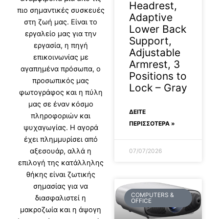
Headrest,
πιο σημαντικές συσκευές
Adaptive
στη ζωή μας. Είναι το
Lower Back
εργαλείο μας για την
Support,
εργασία, η πηγή
Adjustable
επικοινωνίας με
Armrest, 3
αγαπημένα πρόσωπα, ο
Positions to
προσωπικός μας
Lock – Gray
φωτογράφος και η πύλη
μας σε έναν κόσμο
ΔΕΊΤΕ
πληροφοριών και
ΠΕΡΙΣΣΟΤΕΡΑ »
ψυχαγωγίας. Η αγορά
έχει πλημμυρίσει από
αξεσουάρ, αλλά η
07/07/2026
επιλογή της κατάλληλης
θήκης είναι ζωτικής
σημασίας για να
COMPUTERS &
διασφαλιστεί η
OFFICE
μακροζωία και η άψογη