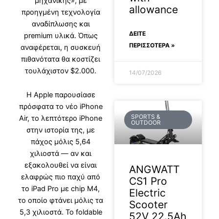
μηχανικής», με
allowance
προηγμένη τεχνολογία
αναδίπλωσης και
ΔΕΊΤΕ
premium υλικά. Όπως
ΠΕΡΙΣΣΟΤΕΡΑ »
αναφέρεται, η συσκευή
πιθανότατα θα κοστίζει
τουλάχιστον $2.000.
14/07/2026
Η Apple παρουσίασε
πρόσφατα το νέο iPhone
SPORTS &
Air, το λεπτότερο iPhone
OUTDOOR
στην ιστορία της, με
πάχος μόλις 5,64
χιλιοστά — αν και
εξακολουθεί να είναι
ANGWATT
ελαφρώς πιο παχύ από
CS1 Pro
το iPad Pro με chip M4,
Electric
το οποίο φτάνει μόλις τα
Scooter
5,3 χιλιοστά. Το foldable
52V 22.5Ah