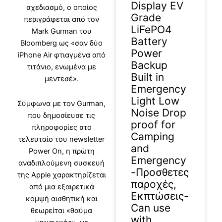
Display EV
σχεδιασμό, ο οποίος
Grade
περιγράφεται από τον
LiFePO4
Mark Gurman του
Battery
Bloomberg ως «σαν δύο
Power
iPhone Air φτιαγμένα από
Backup
τιτάνιο, ενωμένα με
Built in
μεντεσέ».
Emergency
Light Low
Σύμφωνα με τον Gurman,
Noise Drop
που δημοσίευσε τις
proof for
πληροφορίες στο
Camping
τελευταίο του newsletter
and
Power On, η πρώτη
Emergency
αναδιπλούμενη συσκευή
-Προσθετες
της Apple χαρακτηρίζεται
παροχές,
από μια εξαιρετικά
Εκπτώσεις-
κομψή αισθητική και
Can use
θεωρείται «θαύμα
with