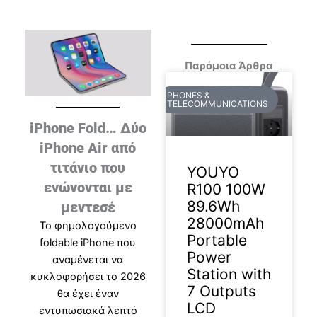
Παρόμοια Άρθρα
PHONES &
TELECOMMUNICATIONS
iPhone Fold… Δύο
iPhone Air από
τιτάνιο που
YOUYO
ενώνονται με
R100 100W
89.6Wh
μεντεσέ
28000mAh
Το φημολογούμενο
Portable
foldable iPhone που
Power
αναμένεται να
Station with
κυκλοφορήσει το 2026
7 Outputs
θα έχει έναν
LCD
εντυπωσιακά λεπτό