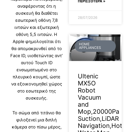
ΠΕΡΙΣΣΟΤΕΡΑ »
αναφέροντας ότι η
συσκευή θα διαθέτει
28/07/2026
εσωτερική οθόνη 7,8
ιντσών και εξωτερική
οθόνη 5,5 ιντσών. Η
Apple φημολογείται ότι
HOME
APPLIANCES
θα απομακρυνθεί από το
Face ID, υιοθετώντας αντ’
αυτού Touch ID
ενσωματωμένο στο
Ultenic
πλευρικό κουμπί, ώστε
MX5O
να εξοικονομηθεί χώρος
Robot
στο εσωτερικό της
Vacuum
συσκευής.
and
Mop,20000Pa
Το σώμα από τιτάνιο θα
Suction,LiDAR
φιλοξενεί μια διπλή
Navigation,Hot
κάμερα στο πίσω μέρος,