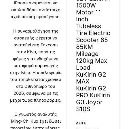
iPhone αναμένεται να
1500W
ακολουθήσει αντίστοιχη
Motor 11
σχεδιαστική προσέγγιση.
Inch
Tubeless
Η συναρμολόγηση της
Tire Electric
συσκευής φέρεται να
Scooter 65
ανατεθεί στη Foxconn
85KM
στην Κίνα, παρά τις
Mileage
φήμες για ενδεχόμενη
120kg Max
μεταφορά παραγωγής
Load
στην Ινδία. Η κυκλοφορία
KuKirin G2
του τοποθετείται χρονικά
MAX
στο φθινόπωρο του
KuKirin G2
2026, σύμφωνα με τις
PRO KuKirin
μέχρι τώρα πληροφορίες.
G3 Joyor
S10S
Ο γνωστός αναλυτής
Ming-Chi Kuo έχει δώσει
ΔΕΊΤΕ
περαιτέρω λεπτομέρειες,