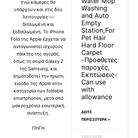
Water Mop
ενώ κάμερες θα
Washing
υπάρχουν και στις δύο
and Auto
λειτουργίες —
Empty
διπλωμένη και
Station,For
ξεδιπλωμένη. Το iPhone
Pet Hair
Fold της Apple έρχεται να
Hard Floor
ανταγωνιστεί ισχυρούς
Carpet
παίκτες της αγοράς,
-Προσθετες
όπως τη σειρά Galaxy Z
παροχές,
της Samsung, και
Εκπτώσεις-
σηματοδοτεί την πρώτη
Can use
είσοδο της Apple στην
with
κατηγορία των foldable
allowance
smartphones, μετά από
μακροχρόνια εσωτερική
ΔΕΊΤΕ
ανάπτυξη.
ΠΕΡΙΣΣΟΤΕΡΑ »
ΠΗΓΗ
22/07/2026