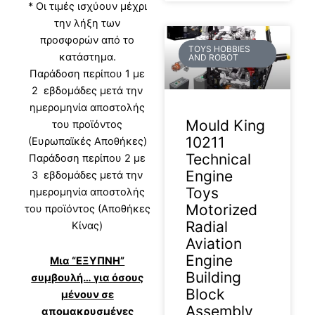
* Οι τιμές ισχύουν μέχρι
την λήξη των
προσφορών από το
TOYS HOBBIES
κατάστημα.
AND ROBOT
Παράδοση περίπου 1 με
2 εβδομάδες μετά την
ημερομηνία αποστολής
Mould King
του προϊόντος
10211
(Ευρωπαϊκές Αποθήκες)
Technical
Παράδοση περίπου 2 με
Engine
3 εβδομάδες μετά την
Toys
ημερομηνία αποστολής
Motorized
του προϊόντος (Αποθήκες
Radial
Κίνας)
Aviation
Engine
Μια “ΕΞΥΠΝΗ”
Building
συμβουλή… για όσους
Block
μένουν σε
Assembly
απομακρυσμένες