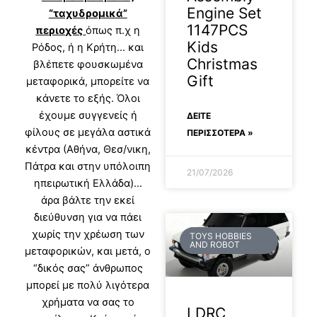
Engine Set
“ταχυδρομικά”
1147PCS
περιοχές
όπως π.χ η
Kids
Ρόδος, ή η Κρήτη… και
Christmas
βλέπετε φουσκωμένα
Gift
μεταφορικά, μπορείτε να
κάνετε το εξής. Όλοι
έχουμε συγγενείς ή
ΔΕΊΤΕ
φίλους σε μεγάλα αστικά
ΠΕΡΙΣΣΟΤΕΡΑ »
κέντρα (Αθήνα, Θεσ/νικη,
Πάτρα και στην υπόλοιπη
21/07/2026
ηπειρωτική Ελλάδα)…
άρα βάλτε την εκεί
διεύθυνση για να πάει
χωρίς την χρέωση των
TOYS HOBBIES
AND ROBOT
μεταφορικών, και μετά, ο
“δικός σας” άνθρωπος
μπορεί με πολύ λιγότερα
χρήματα να σας το
LDRC