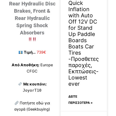
Quick
Rear Hydraulic Disc
Inflation
Brakes, Front &
with Auto
Rear Hydraulic
Off 12V DC
Spring Shock
for Stand
Absorbers
Up Paddle
Boards
Boats Car
Tires
Τιμή…
739€
-Προσθετες
παροχές,
Από Αποθήκη:
Europe
Εκπτώσεις-
CFGC
Lowest
ever
Με κουπόνι:
JoyorT10
ΔΕΊΤΕ
ΠΕΡΙΣΣΟΤΕΡΑ »
Πατήστε εδώ για
αγορά (Geekbuying)