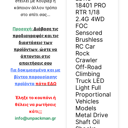
στείλει με Κούριερ ή
18401 PRO
κάποιον άλλον τρόπο
RTR 1/18
στο σπίτι σας…
2.4G 4WD
FOC
Προσοχή:
Διάβασε τις
Sensored
προδιαγραφές και τις
Brushless
διαστάσεις των
RC Car
προϊόντων, ώστε να
Rock
άπτονται στις
Crawler
απαιτήσεις σου
Off-Road
Για δοκιμασμένα και με
Climbing
βίντεο παρουσίασης
Truck LED
προϊόντα
πάτα ΕΔΩ
Light Full
Proportional
Έληξε το κουπόνι ή
Vehicles
θέλεις να ρωτήσεις
Models
κάτι;;;
Metal Drive
info@unpackman.gr
Shaft Oil