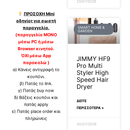
23/07/2026
ΠΡΟΣΟΧΗ Mini
οδηγίες για σωστή
SMART HOME &
παραγγελία.
GARDEN
(παραγγελία ΜΟΝΟ
μέσω PC ή μέσω
Browser κινητού.
ΌΧΙ μέσω App
JIMMY HF9
παρακαλώ )
Pro Multi
α) Κάνεις αντιγραφή το
Styler High
κουπόνι.
Speed Hair
β) Πατάς το link.
Dryer
γ) Πατάς buy now
δ) Βάζεις κουπόνι και
ΔΕΊΤΕ
πατάς apply
ΠΕΡΙΣΣΟΤΕΡΑ »
ε) Πατάς place order και
πληρώνεις
30/07/2026