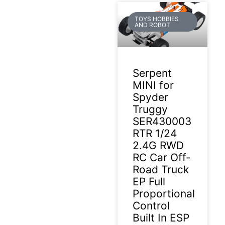
TOYS HOBBIES
AND ROBOT
Serpent
MINI for
Spyder
Truggy
SER430003
RTR 1/24
2.4G RWD
RC Car Off-
Road Truck
EP Full
Proportional
Control
Built In ESP