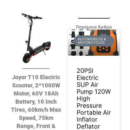
Παρόμοια Άρθρα
AUTOMOBILES &
MOTORCYCLES
20PSI
Joyor T10 Electric
Electric
SUP Air
Scooter, 2*1000W
Pump 120W
Motor, 60V 18Ah
High
Battery, 10 inch
Pressure
Tires, 60km/h Max
Portable Air
Speed, 75km
Inflator
Range, Front &
Deflator