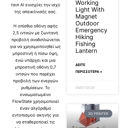
Working
τσιπ AI ενισχύει την ισχύ
Light With
της απεικόνισής σας.
Magnet
Outdoor
Η οπίσθια οθόνη αφής
Emergency
2,5 ιντσών με ζωντανή
Hiking
προβολή αναδιπλώνεται
Fishing
για να χρησιμοποιηθεί ως
Lantern
μπροστινή ή πίσω όψη,
ενώ υπάρχει και μια
ΔΕΊΤΕ
μπροστινή οθόνη 0,7
ΠΕΡΙΣΣΟΤΕΡΑ »
ιντσών που παρέχει
προβολή των ενεργών
ρυθμίσεων. Το
08/07/2026
ενσωματωμένο
FlowState χρησιμοποιεί
έναν αλγόριθμο
3D PRINTER
εντοπισμού σκηνής για
να σταθεροποιεί τις