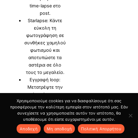
time-lapse στο
post.
Starlapse: Κάντε
εύκολη τη
φωτογράφηση σε
συνθήκες χαμηλού
φωτισμού και
αποτυπώστε τα
αστέρια σε όλο
τους το μεγαλείο.
Εγγραφή loop:
Μετατρέψτε την
κάμερά σας σε
Χρησιμοποιούμε cookies για να διασφαλίσουμε ότι σας
dashcam και
προσφέρουμε την καλύτερη εμπειρία στον ιστότοπό μας. Εάν
εξοικονομήστε
συνεχίσετε να χρησιμοποιείτε αυτόν τον ιστότοπο, θα
πολύτιμο χώρο
υποθέσουμε ότι είστε ευχαριστημένοι με αυτόν.
στην κάρτα μνήμης
Αποδοχή
Μη αποδοχή
Πολιτική Aπορρήτου
σας.