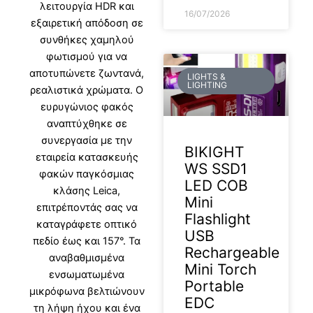
λειτουργία HDR και
16/07/2026
εξαιρετική απόδοση σε
συνθήκες χαμηλού
φωτισμού για να
αποτυπώνετε ζωντανά,
LIGHTS &
LIGHTING
ρεαλιστικά χρώματα. Ο
ευρυγώνιος φακός
αναπτύχθηκε σε
συνεργασία με την
BIKIGHT
εταιρεία κατασκευής
WS SSD1
φακών παγκόσμιας
LED COB
κλάσης Leica,
Mini
επιτρέποντάς σας να
Flashlight
καταγράφετε οπτικό
USB
πεδίο έως και 157°. Τα
Rechargeable
αναβαθμισμένα
Mini Torch
ενσωματωμένα
Portable
μικρόφωνα βελτιώνουν
EDC
τη λήψη ήχου και ένα