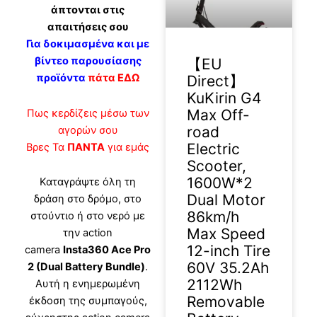
άπτονται στις
απαιτήσεις σου
Για δοκιμασμένα και με
βίντεο παρουσίασης
【EU
προϊόντα
πάτα ΕΔΩ
Direct】
KuKirin G4
Max Off-
Πως κερδίζεις μέσω των
road
αγορών σου
Electric
Βρες Τα
ΠΑΝΤΑ
για εμάς
Scooter,
1600W*2
Καταγράψτε όλη τη
Dual Motor
δράση στο δρόμο, στο
86km/h
στούντιο ή στο νερό με
Max Speed
την action
12-inch Tire
camera
Insta360 Ace Pro
60V 35.2Ah
2 (Dual Battery Bundle)
.
2112Wh
Αυτή η ενημερωμένη
Removable
έκδοση της συμπαγούς,