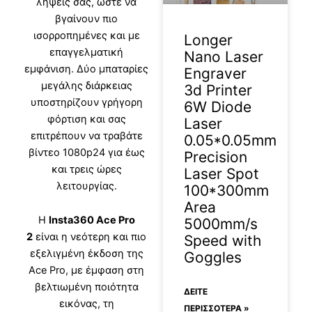
λήψεις σας, ώστε να
βγαίνουν πιο
ισορροπημένες και με
Longer
επαγγελματική
Nano Laser
εμφάνιση. Δύο μπαταρίες
Engraver
μεγάλης διάρκειας
3d Printer
υποστηρίζουν γρήγορη
6W Diode
φόρτιση και σας
Laser
επιτρέπουν να τραβάτε
0.05*0.05mm
βίντεο 1080p24 για έως
Precision
και τρεις ώρες
Laser Spot
λειτουργίας.
100*300mm
Area
Η
Insta360 Ace Pro
5000mm/s
2
είναι η νεότερη και πιο
Speed with
εξελιγμένη έκδοση της
Goggles
Ace Pro, με έμφαση στη
βελτιωμένη ποιότητα
ΔΕΊΤΕ
εικόνας, τη
ΠΕΡΙΣΣΟΤΕΡΑ »