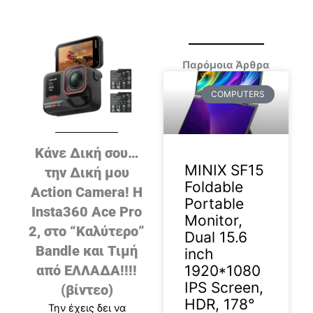
Παρόμοια Άρθρα
COMPUTERS
Κάνε Δική σου…
MINIX SF15
την Δική μου
Foldable
Action Camera! Η
Portable
Insta360 Ace Pro
Monitor,
2, στο “Καλύτερο”
Dual 15.6
Bandle και Τιμή
inch
1920*1080
από ΕΛΛΑΔΑ!!!!
IPS Screen,
(βίντεο)
HDR, 178°
Την έχεις δει να