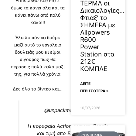
Η Insta360 Ace Pro 2
ΤΕΡΜΑ οι
όμως τα κάνει όλα και τα
Δικαιολογίες…
κάνει πάνω από πολύ
Φτιάξ’ το
καλά!!!
ΣΗΜΕΡΑ με
Allpowers
Έλα λοιπόν να δούμε
R600
μαζί αυτό το εργαλείο
Power
δουλειάς μου κι είμαι
Station στα
σίγουρος πως θα
212€
περάσεις πολύ καλά μαζί
ΚΟΜΠΛΕ
της, για πολλά χρόνια!
ΔΕΊΤΕ
Δες όλο το βίντεο και…
ΠΕΡΙΣΣΟΤΕΡΑ »
10/07/2026
@unpackman.review
Η κορυφαία Action camera, Bandle
και τιμή απο Ελλαδα; Με 2
CONSUMER