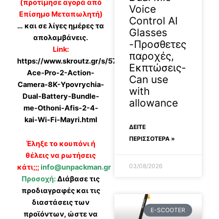
(προτίμησε αγορά από
Voice
Επίσημο Μεταπωλητή)
Control AI
… και σε λίγες ημέρες τα
Glasses
απολαμβάνεις.
-Προσθετες
Link:
παροχές,
https://www.skroutz.gr/s/57948088/Insta360-
Εκπτώσεις-
Ace-Pro-2-Action-
Can use
Camera-8K-Ypovrychia-
with
Dual-Battery-Bundle-
allowance
me-Othoni-Afis-2-4-
kai-Wi-Fi-Mayri.html
ΔΕΊΤΕ
ΠΕΡΙΣΣΟΤΕΡΑ »
Έληξε το κουπόνι ή
θέλεις να ρωτήσεις
03/08/2026
κάτι;;;
info@unpackman.gr
Προσοχή:
Διάβασε τις
προδιαγραφές και τις
διαστάσεις των
E-SCOOTER
προϊόντων, ώστε να