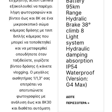
Battery
εύχρηστης action camera
95km
εξακολουθεί να παρέχει
Range
λήψη φωτογραφιών και
Hydralic
βίντεο έως και 8K σε ένα
Brake 38°
μικροσκοπικό σώμα
climb 8
κάμερας δράσης με τσιπ
Light
διπλής κάμερας που
system
μπορεί να τοποθετηθεί
Hydraulic
και να μεταφερθεί
damping
οπουδήποτε όταν
absorption
ταξιδεύετε, γυρίζετε
IP54
βίντεο δράσης ή κάνετε
Waterproof
vlogging. Ο μεγάλος
(Version:
αισθητήρας 1/1,3″ σας
G4 Max)
επιτρέπει να
αποτυπώνετε
φωτογραφίες με
ΔΕΊΤΕ
ανάλυση έως και 8K30
ΠΕΡΙΣΣΟΤΕΡΑ »
και διαθέτει αυτόματη