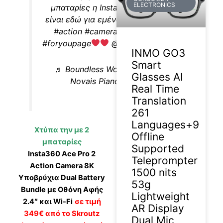
ELECTRONICS
μπαταρίες η Insta360 Ace Pro 2
είναι εδώ για εμένα και για εσένα.
#action
#camera
#vlog
#moto
#foryoupage
@insta360 official
INMO GO3
Smart
♬ Boundless Worship – Josué
Glasses AI
Novais Piano Worship
Real Time
Translation
261
Languages+9
Χτύπα την με 2
Offline
μπαταρίες
Supported
Insta360 Ace Pro 2
Teleprompter
Action Camera 8K
1500 nits
Υποβρύχια Dual Battery
53g
Bundle με Οθόνη Αφής
Lightweight
2.4″ και Wi-Fi
σε τιμή
AR Display
349€ από το Skroutz
Dual Mic