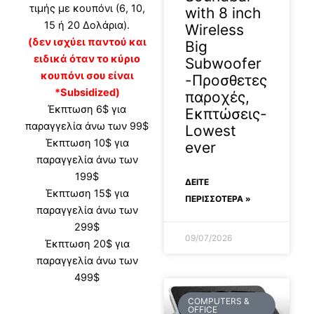
τιμής με κουπόνι (6, 10,
with 8 inch
15 ή 20 Δολάρια).
Wireless
(δεν ισχύει παντού και
Big
ειδικά όταν το κύριο
Subwoofer
κουπόνι σου είναι
-Προσθετες
*Subsidized)
παροχές,
Έκπτωση 6$ για
Εκπτώσεις-
παραγγελία άνω των 99$
Lowest
Έκπτωση 10$ για
ever
παραγγελία άνω των
199$
ΔΕΊΤΕ
Έκπτωση 15$ για
ΠΕΡΙΣΣΟΤΕΡΑ »
παραγγελία άνω των
299$
09/07/2026
Έκπτωση 20$ για
παραγγελία άνω των
499$
COMPUTERS &
OFFICE