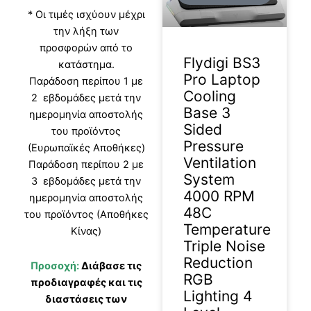
* Οι τιμές ισχύουν μέχρι
την λήξη των
προσφορών από το
Flydigi BS3
κατάστημα.
Pro Laptop
Παράδοση περίπου 1 με
Cooling
2 εβδομάδες μετά την
Base 3
ημερομηνία αποστολής
Sided
του προϊόντος
Pressure
(Ευρωπαϊκές Αποθήκες)
Ventilation
Παράδοση περίπου 2 με
System
3 εβδομάδες μετά την
4000 RPM
ημερομηνία αποστολής
48C
του προϊόντος (Αποθήκες
Temperature
Κίνας)
Triple Noise
Reduction
Προσοχή:
Διάβασε τις
RGB
προδιαγραφές και τις
Lighting 4
διαστάσεις των