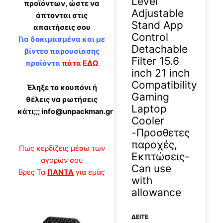
Level
προϊόντων, ώστε να
Adjustable
άπτονται στις
Stand App
απαιτήσεις σου
Control
Για δοκιμασμένα και με
Detachable
βίντεο παρουσίασης
Filter 15.6
προϊόντα
πάτα ΕΔΩ
inch 21 inch
Compatibility
Έληξε το κουπόνι ή
Gaming
θέλεις να ρωτήσεις
Laptop
κάτι;;; info@unpackman.gr
Cooler
-Προσθετες
παροχές,
Πως κερδίζεις μέσω των
Εκπτώσεις-
αγορών σου
Can use
Βρες Τα
ΠΑΝΤΑ
για εμάς
with
allowance
ΔΕΊΤΕ