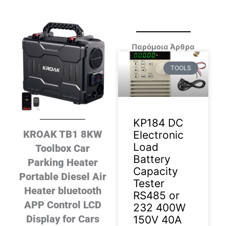
Παρόμοια Άρθρα
TOOLS
KP184 DC
KROAK TB1 8KW
Electronic
Load
Toolbox Car
Battery
Parking Heater
Capacity
Portable Diesel Air
Tester
Heater bluetooth
RS485 or
APP Control LCD
232 400W
Display for Cars
150V 40A