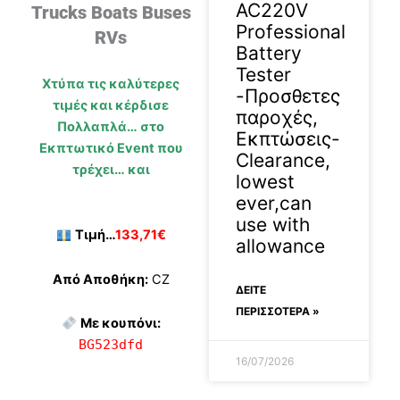
AC220V
Trucks Boats Buses
Professional
RVs
Battery
Tester
Χτύπα τις καλύτερες
-Προσθετες
τιμές και κέρδισε
παροχές,
Πολλαπλά… στο
Εκπτώσεις-
Εκπτωτικό Event που
Clearance,
τρέχει… και
lowest
ever,can
use with
Τιμή…
133,71€
allowance
Από Αποθήκη:
CZ
ΔΕΊΤΕ
ΠΕΡΙΣΣΟΤΕΡΑ »
Με κουπόνι:
BG523dfd
16/07/2026