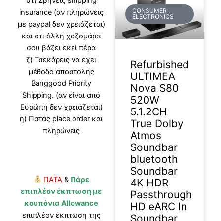
στ) Σβήνεις shipping
CONSUMER
insurance (αν πληρώνεις
ELECTRONICS
με paypal δεν χρειάζεται)
και ότι άλλη χαζομάρα
σου βάζει εκεί πέρα
ζ) Τσεκάρεις να έχει
Refurbished
μέθοδο αποστολής
ULTIMEA
Banggood Priority
Nova S80
Shipping. (αν είναι από
520W
Ευρώπη δεν χρειάζεται)
5.1.2CH
η) Πατάς place order και
True Dolby
πληρώνεις
Atmos
Soundbar
bluetooth
Soundbar
ΠΑΤΑ
&
Πάρε
4K HDR
επιπλέον έκπτωση με
Passthrough
κουπόνια Allowance
HD eARC In
επιπλέον έκπτωση της
Soundbar