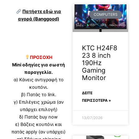
Πατήστε εδώ για
COMPUTERS
αγορά (Banggood)
KTC H24F8
23 8 inch
ΠΡΟΣΟΧΗ
190Hz
Mini οδηγίες για σωστή
Gaming
παραγγελία.
Monitor
α) Κάνεις αντιγραφή το
κουπόνι.
ΔΕΊΤΕ
β) Πατάς το link.
ΠΕΡΙΣΣΟΤΕΡΑ »
γ) Επιλέγεις χρώμα (αν
υπάρχει επιλογή)
δ) Πατάς buy now
13/07/2026
ε) Βάζεις κουπόνι και
πατάς apply (αν υπάρχει)