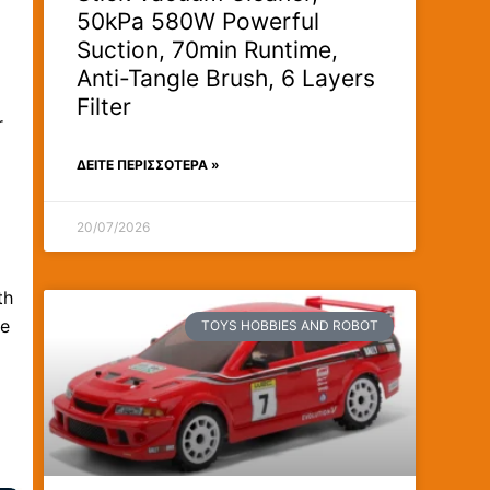
50kPa 580W Powerful
Suction, 70min Runtime,
Anti-Tangle Brush, 6 Layers
Filter
r
ΔΕΊΤΕ ΠΕΡΙΣΣΟΤΕΡΑ »
20/07/2026
th
le
TOYS HOBBIES AND ROBOT