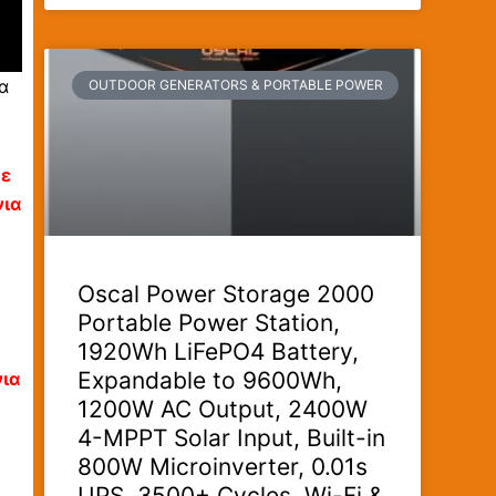
α
OUTDOOR GENERATORS & PORTABLE POWER
ε
νια
Oscal Power Storage 2000
Portable Power Station,
1920Wh LiFePO4 Battery,
Expandable to 9600Wh,
νια
1200W AC Output, 2400W
4-MPPT Solar Input, Built-in
800W Microinverter, 0.01s
UPS, 3500+ Cycles, Wi-Fi &