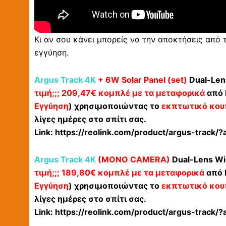
Κι αν σου κάνει μπορείς να την αποκτήσεις από 
εγγύηση.
Argus Track 4K
+ 6W Solar Panel (set)
Dual-Len
τιμή;;; 209,47€ κομπλέ με τα μεταφορικά
από Ε
Εγγύηση
) χρησιμοποιώντας το
εκπτωτικό κου
λίγες ημέρες στο σπίτι σας.
Link:
https://reolink.com/product/argus-track/?
Argus Track 4K
(MONO CAMERA)
Dual-Lens Wi
τιμή;;; 189,80€ κομπλέ με τα μεταφορικά
από Ε
Εγγύηση
) χρησιμοποιώντας το
εκπτωτικό κου
λίγες ημέρες στο σπίτι σας.
Link:
https://reolink.com/product/argus-track/