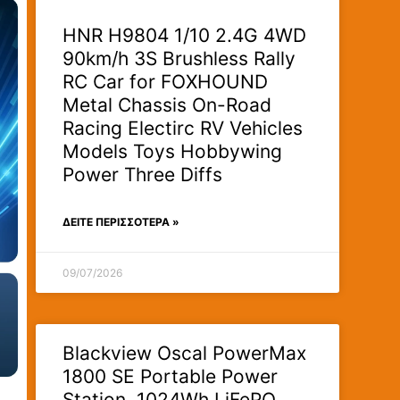
HNR H9804 1/10 2.4G 4WD
90km/h 3S Brushless Rally
RC Car for FOXHOUND
Metal Chassis On-Road
Racing Electirc RV Vehicles
Models Toys Hobbywing
Power Three Diffs
ΔΕΊΤΕ ΠΕΡΙΣΣΟΤΕΡΑ »
09/07/2026
Blackview Oscal PowerMax
1800 SE Portable Power
Station, 1024Wh LiFePO₄