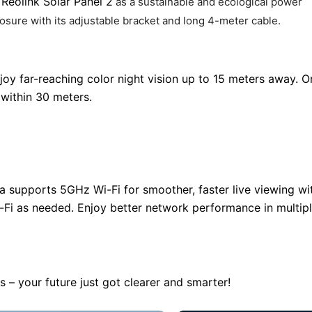
Reolink Solar Panel 2
as a sustainable and ecological power
posure with its adjustable bracket and long 4-meter cable.
s
joy far-reaching color night vision up to 15 meters away. O
 within 30 meters.
 supports 5GHz Wi-Fi for smoother, faster live viewing wi
-Fi as needed. Enjoy better network performance in multip
ns – your future just got clearer and smarter!