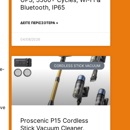
Bluetooth, IP65
ΔΕΊΤΕ ΠΕΡΙΣΣΟΤΕΡΑ »
04/08/2026
CORDLESS STICK VACUUM
se-
ave
Proscenic P15 Cordless
Stick Vacuum Cleaner,