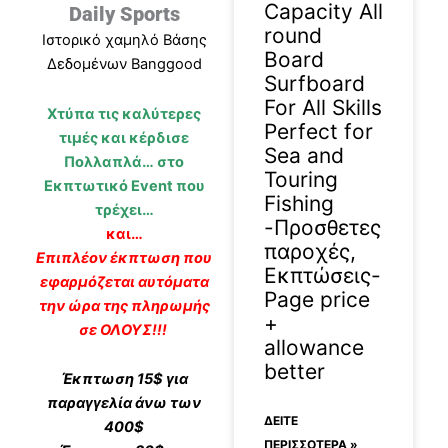
Capacity All
Daily Sports
round
Ιστορικό χαμηλό Βάσης
Board
Δεδομένων Banggood
Surfboard
For All Skills
Χτύπα τις καλύτερες
Perfect for
τιμές και κέρδισε
Sea and
Πολλαπλά… στο
Touring
Εκπτωτικό Event που
Fishing
τρέχει…
-Προσθετες
και…
παροχές,
Eπιπλέον έκπτωση που
Εκπτώσεις-
εφαρμόζεται αυτόματα
Page price
την ώρα της πληρωμής
+
σε ΟΛΟΥΣ!!!
allowance
better
Έκπτωση 15$ για
παραγγελία άνω των
ΔΕΊΤΕ
400$
ΠΕΡΙΣΣΟΤΕΡΑ »