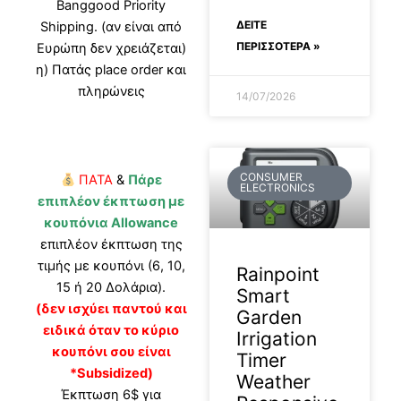
Banggood Priority
ΔΕΊΤΕ
Shipping. (αν είναι από
ΠΕΡΙΣΣΟΤΕΡΑ »
Ευρώπη δεν χρειάζεται)
η) Πατάς place order και
πληρώνεις
14/07/2026
CONSUMER
ΠΑΤΑ
&
Πάρε
ELECTRONICS
επιπλέον έκπτωση με
κουπόνια Allowance
επιπλέον έκπτωση της
τιμής με κουπόνι (6, 10,
Rainpoint
15 ή 20 Δολάρια).
Smart
(δεν ισχύει παντού και
Garden
ειδικά όταν το κύριο
Irrigation
κουπόνι σου είναι
Timer
*Subsidized)
Weather
Έκπτωση 6$ για