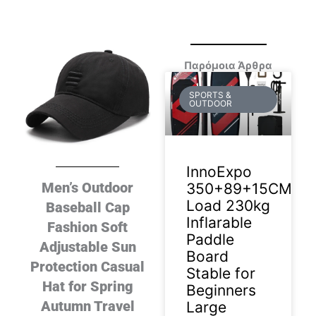
Παρόμοια Άρθρα
SPORTS &
OUTDOOR
InnoExpo
Men’s Outdoor
350+89+15CM
Load 230kg
Baseball Cap
Inflarable
Fashion Soft
Paddle
Adjustable Sun
Board
Protection Casual
Stable for
Hat for Spring
Beginners
Autumn Travel
Large