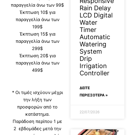
Responsive
παραγγελία άνω των 99$
Rain Delay
Έκπτωση 10$ για
LCD Digital
παραγγελία άνω των
Water
199$
Timer
Έκπτωση 15$ για
Automatic
παραγγελία άνω των
Watering
299$
System
Έκπτωση 20$ για
Drip
παραγγελία άνω των
Irrigation
499$
Controller
ΔΕΊΤΕ
* Οι τιμές ισχύουν μέχρι
ΠΕΡΙΣΣΟΤΕΡΑ »
την λήξη των
προσφορών από το
22/07/2026
κατάστημα.
Παράδοση περίπου 1 με
2 εβδομάδες μετά την