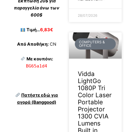
Έκπτωση 20$ για
παραγγελία άνω των
600$
28/07/2026
Τιμή…
6,83€
COMPUTERS &
Από Αποθήκη:
CN
OFFICE
Με κουπόνι:
BG65a1d4
Vidda
LightGo
1080P Tri
Color Laser
Πατήστε εδώ για
Portable
αγορά (Banggood)
Projector
1300 CVIA
Lumens
Built in