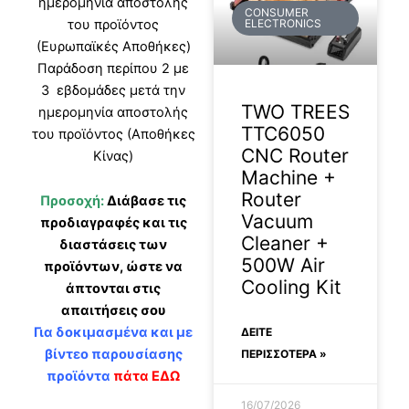
ημερομηνία αποστολής
CONSUMER
του προϊόντος
ELECTRONICS
(Ευρωπαϊκές Αποθήκες)
Παράδοση περίπου 2 με
3 εβδομάδες μετά την
TWO TREES
ημερομηνία αποστολής
TTC6050
του προϊόντος (Αποθήκες
CNC Router
Κίνας)
Machine +
Router
Προσοχή:
Διάβασε τις
Vacuum
προδιαγραφές και τις
Cleaner +
διαστάσεις των
500W Air
προϊόντων, ώστε να
Cooling Kit
άπτονται στις
απαιτήσεις σου
Για δοκιμασμένα και με
ΔΕΊΤΕ
βίντεο παρουσίασης
ΠΕΡΙΣΣΟΤΕΡΑ »
προϊόντα
πάτα ΕΔΩ
16/07/2026