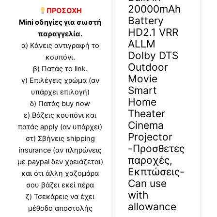
20000mAh
ΠΡΟΣΟΧΗ
Battery
Mini οδηγίες για σωστή
HD2.1 VRR
παραγγελία.
ALLM
α) Κάνεις αντιγραφή το
Dolby DTS
κουπόνι.
Outdoor
β) Πατάς το link.
Movie
γ) Επιλέγεις χρώμα (αν
Smart
υπάρχει επιλογή)
Home
δ) Πατάς buy now
Theater
ε) Βάζεις κουπόνι και
Cinema
πατάς apply (αν υπάρχει)
Projector
στ) Σβήνεις shipping
-Προσθετες
insurance (αν πληρώνεις
παροχές,
με paypal δεν χρειάζεται)
Εκπτώσεις-
και ότι άλλη χαζομάρα
Can use
σου βάζει εκεί πέρα
with
ζ) Τσεκάρεις να έχει
allowance
μέθοδο αποστολής