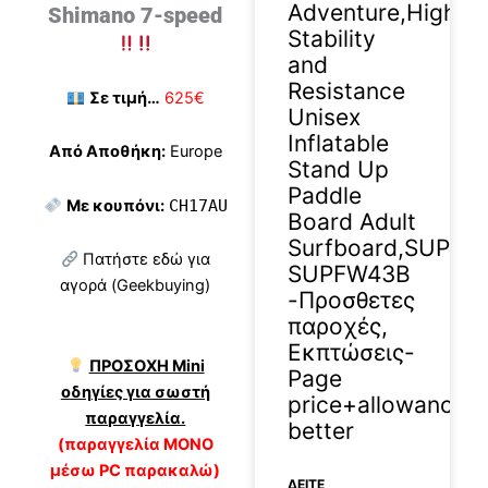
Adventure,High
Shimano 7-speed
Stability
and
Resistance
Σε τιμή…
625€
Unisex
Inflatable
Από Αποθήκη:
Europe
Stand Up
Paddle
Με κουπόνι:
CH17AU
Board Adult
Surfboard,SUPFW
Πατήστε εδώ για
SUPFW43B
αγορά (Geekbuying)
-Προσθετες
παροχές,
Εκπτώσεις-
ΠΡΟΣΟΧΗ Mini
Page
οδηγίες για σωστή
price+allowance
παραγγελία.
better
(παραγγελία ΜΟΝΟ
μέσω PC παρακαλώ)
ΔΕΊΤΕ