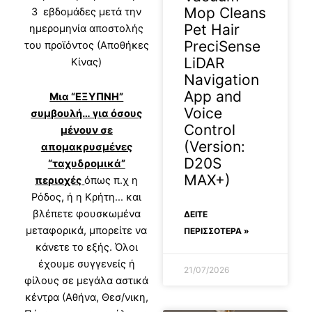
Mop Cleans
3 εβδομάδες μετά την
Pet Hair
ημερομηνία αποστολής
PreciSense
του προϊόντος (Αποθήκες
LiDAR
Κίνας)
Navigation
App and
Μια “ΕΞΥΠΝΗ”
Voice
συμβουλή… για όσους
Control
μένουν σε
(Version:
απομακρυσμένες
D20S
“ταχυδρομικά”
MAX+)
περιοχές
όπως π.χ η
Ρόδος, ή η Κρήτη… και
βλέπετε φουσκωμένα
ΔΕΊΤΕ
μεταφορικά, μπορείτε να
ΠΕΡΙΣΣΟΤΕΡΑ »
κάνετε το εξής. Όλοι
έχουμε συγγενείς ή
21/07/2026
φίλους σε μεγάλα αστικά
κέντρα (Αθήνα, Θεσ/νικη,