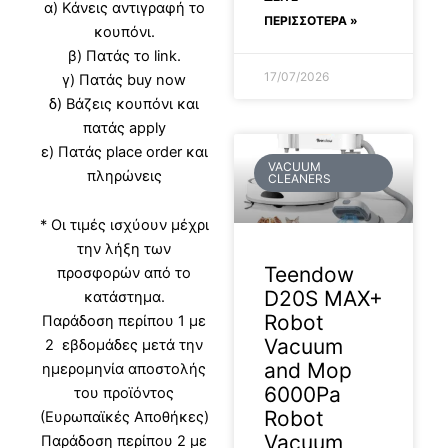
α) Κάνεις αντιγραφή το
ΠΕΡΙΣΣΟΤΕΡΑ »
κουπόνι.
β) Πατάς το link.
17/07/2026
γ) Πατάς buy now
δ) Βάζεις κουπόνι και
πατάς apply
ε) Πατάς place order και
VACUUM
πληρώνεις
CLEANERS
* Οι τιμές ισχύουν μέχρι
την λήξη των
Teendow
προσφορών από το
D20S MAX+
κατάστημα.
Robot
Παράδοση περίπου 1 με
Vacuum
2 εβδομάδες μετά την
and Mop
ημερομηνία αποστολής
6000Pa
του προϊόντος
Robot
(Ευρωπαϊκές Αποθήκες)
Vacuum
Παράδοση περίπου 2 με