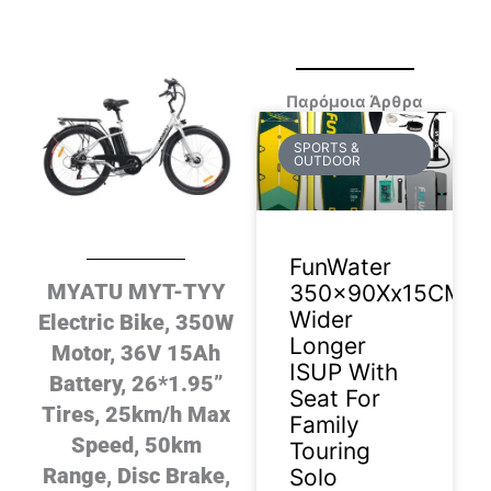
Παρόμοια Άρθρα
SPORTS &
OUTDOOR
FunWater
MYATU MYT-TYY
350x90Xx15CM
Wider
Electric Bike, 350W
Longer
Motor, 36V 15Ah
ISUP With
Battery, 26*1.95”
Seat For
Tires, 25km/h Max
Family
Speed, 50km
Touring
Range, Disc Brake,
Solo