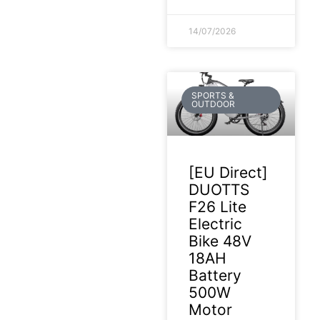
14/07/2026
SPORTS &
OUTDOOR
[EU Direct]
DUOTTS
F26 Lite
Electric
Bike 48V
18AH
Battery
500W
Motor