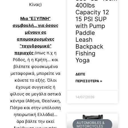
400lbs
Κίνας)
Capacity 12
15 PSI SUP
Μια “ΕΞΥΠΝΗ”
with Pump
συμβουλή… για όσους
Paddle
μένουν σε
Leash
απομακρυσμένες
Backpack
“ταχυδρομικά”
Fishing
περιοχές
όπως π.χ η
Yoga
Ρόδος, ή η Κρήτη… και
βλέπετε φουσκωμένα
μεταφορικά, μπορείτε να
ΔΕΊΤΕ
κάνετε το εξής. Όλοι
ΠΕΡΙΣΣΟΤΕΡΑ »
έχουμε συγγενείς ή
φίλους σε μεγάλα αστικά
14/07/2026
κέντρα (Αθήνα, Θεσ/νικη,
Πάτρα και στην υπόλοιπη
ηπειρωτική Ελλάδα)…
άρα βάλτε την εκεί
AUTOMOBILES &
MOTORCYCLES