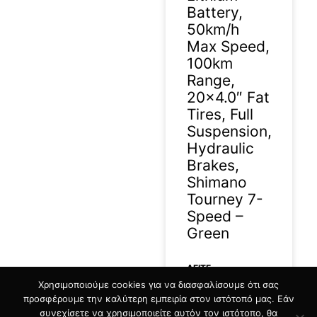
Battery,
50km/h
Max Speed,
100km
Range,
20×4.0″ Fat
Tires, Full
Suspension,
Hydraulic
Brakes,
Shimano
Tourney 7-
Speed –
Green
ΔΕΊΤΕ
Χρησιμοποιούμε cookies για να διασφαλίσουμε ότι σας
ΠΕΡΙΣΣΟΤΕΡΑ »
προσφέρουμε την καλύτερη εμπειρία στον ιστότοπό μας. Εάν
συνεχίσετε να χρησιμοποιείτε αυτόν τον ιστότοπο, θα