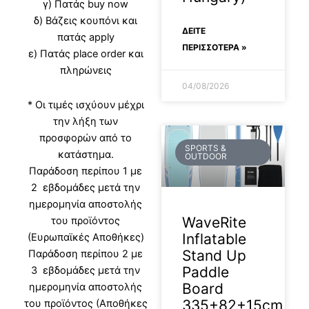
γ) Πατάς buy now
δ) Βάζεις κουπόνι και
ΔΕΊΤΕ
πατάς apply
ΠΕΡΙΣΣΟΤΕΡΑ »
ε) Πατάς place order και
πληρώνεις
04/08/2026
* Οι τιμές ισχύουν μέχρι
την λήξη των
προσφορών από το
SPORTS &
κατάστημα.
OUTDOOR
Παράδοση περίπου 1 με
2 εβδομάδες μετά την
ημερομηνία αποστολής
WaveRite
του προϊόντος
Inflatable
(Ευρωπαϊκές Αποθήκες)
Stand Up
Παράδοση περίπου 2 με
Paddle
3 εβδομάδες μετά την
Board
ημερομηνία αποστολής
335+82+15cm
του προϊόντος (Αποθήκες