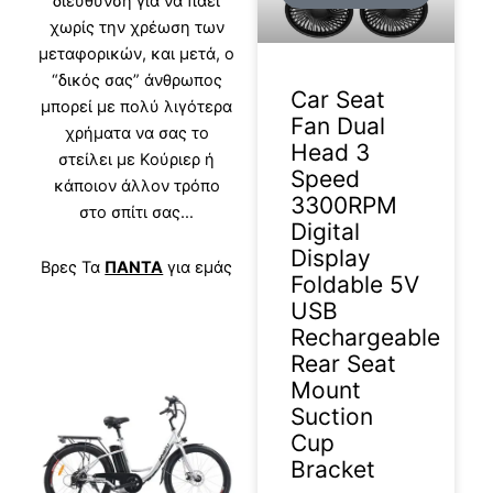
διεύθυνση για να πάει
χωρίς την χρέωση των
μεταφορικών, και μετά, ο
“δικός σας” άνθρωπος
Car Seat
μπορεί με πολύ λιγότερα
Fan Dual
χρήματα να σας το
Head 3
στείλει με Κούριερ ή
Speed
κάποιον άλλον τρόπο
3300RPM
στο σπίτι σας…
Digital
Display
Βρες Τα
ΠΑΝΤΑ
για εμάς
Foldable 5V
USB
Rechargeable
Rear Seat
Mount
Suction
Cup
Bracket