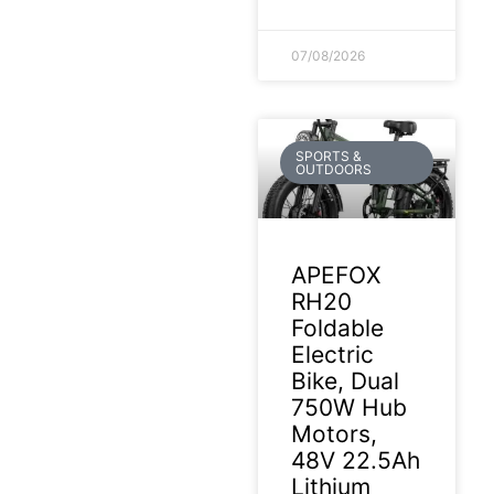
07/08/2026
SPORTS &
OUTDOORS
APEFOX
RH20
Foldable
Electric
Bike, Dual
750W Hub
Motors,
48V 22.5Ah
Lithium