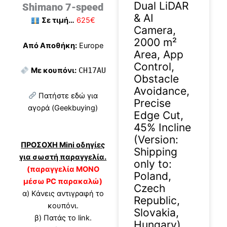
Dual LiDAR
Shimano 7-speed
& AI
Σε τιμή…
625€
Camera,
2000 m²
Από Αποθήκη:
Europe
Area, App
Control,
Με κουπόνι:
CH17AU
Obstacle
Avoidance,
Πατήστε εδώ για
Precise
αγορά (Geekbuying)
Edge Cut,
45% Incline
(Version:
ΠΡΟΣΟΧΗ Mini οδηγίες
Shipping
για σωστή παραγγελία.
only to:
(παραγγελία ΜΟΝΟ
Poland,
μέσω PC παρακαλώ)
Czech
α) Κάνεις αντιγραφή το
Republic,
κουπόνι.
Slovakia,
β) Πατάς το link.
Hungary)