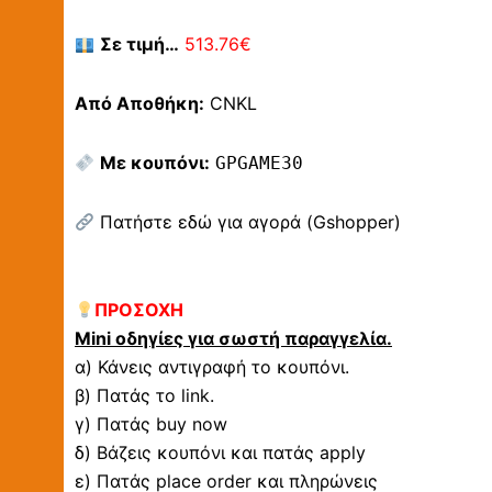
Σε τιμή…
513.76€
Από Αποθήκη:
CNKL
Με κουπόνι:
GPGAME30
Πατήστε εδώ για αγορά (Gshopper)
ΠΡΟΣΟΧΗ
Mini οδηγίες για σωστή παραγγελία.
α) Κάνεις αντιγραφή το κουπόνι.
β) Πατάς το link.
γ) Πατάς buy now
δ) Βάζεις κουπόνι και πατάς apply
ε) Πατάς place order και πληρώνεις