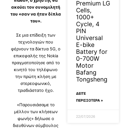
video», ο χρήστης θα
Premium LG
ακούει τον συνομιλητή
Cells,
του «σαν να ήταν δίπλα
1000+
του».
Cycle, 4
PIN
Σε μια επίδειξη των
Universal
τεχνολογιών που
E-bike
φέρνουν τα δίκτυα 5G, ο
Battery for
επικεφαλής της Nokia
0-700W
πραγματοποίησε από το
Motor
κινητό του τηλέφωνο
Bafang
την πρώτη κλήση με
Tongsheng
στερεοφωνικό,
τρισδιάστατο ήχο.
ΔΕΊΤΕ
ΠΕΡΙΣΣΟΤΕΡΑ »
«Παρουσιάσαμε το
μέλλον των κλήσεων
22/07/2026
φωνής» δήλωσε ο
διευθύνων σύμβουλος