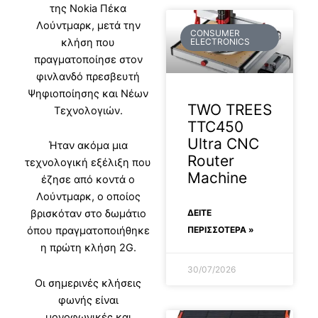
της Nokia Πέκα
Λούντμαρκ, μετά την
CONSUMER
ELECTRONICS
κλήση που
πραγματοποίησε στον
φινλανδό πρεσβευτή
Ψηφιοποίησης και Νέων
TWO TREES
Τεχνολογιών.
TTC450
Ultra CNC
Ήταν ακόμα μια
Router
τεχνολογική εξέλιξη που
Machine
έζησε από κοντά ο
Λούντμαρκ, ο οποίος
ΔΕΊΤΕ
βρισκόταν στο δωμάτιο
ΠΕΡΙΣΣΟΤΕΡΑ »
όπου πραγματοποιήθηκε
η πρώτη κλήση 2G.
30/07/2026
Οι σημερινές κλήσεις
φωνής είναι
μονοφωνικές και