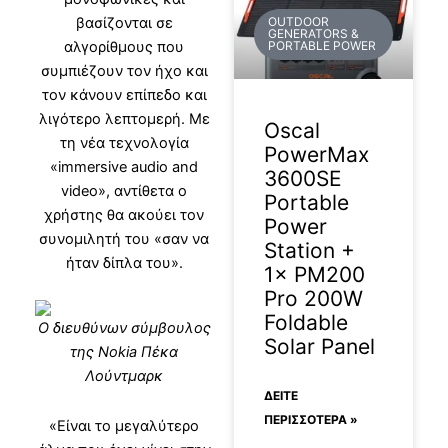
βασίζονται σε
OUTDOOR
GENERATORS &
αλγορίθμους που
PORTABLE POWER
συμπιέζουν τον ήχο και
τον κάνουν επίπεδο και
λιγότερο λεπτομερή. Με
Oscal
τη νέα τεχνολογία
PowerMax
«immersive audio and
3600SE
video», αντίθετα ο
Portable
χρήστης θα ακούει τον
Power
συνομιλητή του «σαν να
Station +
ήταν δίπλα του».
1× PM200
Pro 200W
Foldable
Ο διευθύνων σύμβουλος
Solar Panel
της Nokia Πέκα
Λούντμαρκ
ΔΕΊΤΕ
ΠΕΡΙΣΣΟΤΕΡΑ »
«Είναι το μεγαλύτερο