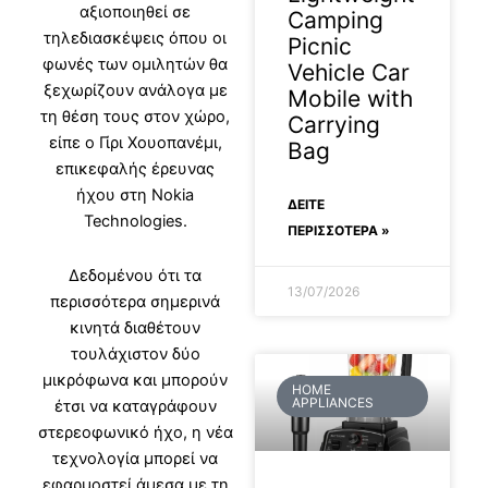
αξιοποιηθεί σε
Camping
τηλεδιασκέψεις όπου οι
Picnic
φωνές των ομιλητών θα
Vehicle Car
ξεχωρίζουν ανάλογα με
Mobile with
τη θέση τους στον χώρο,
Carrying
είπε ο Γίρι Χουοπανέμι,
Bag
επικεφαλής έρευνας
ήχου στη Nokia
ΔΕΊΤΕ
Technologies.
ΠΕΡΙΣΣΟΤΕΡΑ »
Δεδομένου ότι τα
13/07/2026
περισσότερα σημερινά
κινητά διαθέτουν
τουλάχιστον δύο
μικρόφωνα και μπορούν
HOME
APPLIANCES
έτσι να καταγράφουν
στερεοφωνικό ήχο, η νέα
τεχνολογία μπορεί να
εφαρμοστεί άμεσα με τη