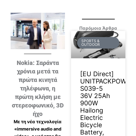
Παρόμοια Άρθρα
SPORTS &
OUTDOOR
Nokia: Σαράντα
χρόνια μετά τα
[EU Direct]
πρώτα κινητά
UNITPACKPOWER
S039-5
τηλέφωνα, η
36V 25Ah
πρώτη κλήση με
900W
στερεοφωνικό, 3D
Hailong
ήχο
Electric
Με τη νέα τεχνολογία
Bicycle
«immersive audio and
Battery,