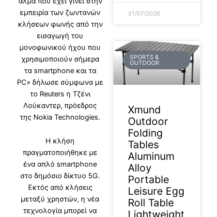
άλμα που έχει γίνει στην
εμπειρία των ζωντανών
31/07/2026
κλήσεων φωνής από την
εισαγωγή του
μονοφωνικού ήχου που
SPORTS &
χρησιμοποιούν σήμερα
OUTDOOR
τα smartphone και τα
PC» δήλωσε σύμφωνα με
το Reuters η Τζένι
Λούκαντερ, πρόεδρος
Xmund
της Nokia Technologies.
Outdoor
Folding
H κλήση
Tables
πραγματοποιήθηκε με
Aluminum
ένα απλό smartphone
Alloy
στο δημόσιο δίκτυο 5G.
Portable
Εκτός από κλήσεις
Leisure Egg
μεταξύ χρηστών, η νέα
Roll Table
τεχνολογία μπορεί να
Lightweight