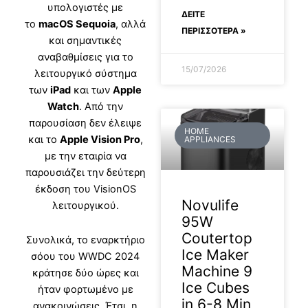
υπολογιστές με
ΔΕΊΤΕ
το
macOS Sequoia
, αλλά
ΠΕΡΙΣΣΟΤΕΡΑ »
και σημαντικές
αναβαθμίσεις για το
15/07/2026
λειτουργικό σύστημα
των
iPad
και των
Apple
Watch
. Από την
παρουσίαση δεν έλειψε
HOME
και το
Apple Vision Pro
,
APPLIANCES
με την εταιρία να
παρουσιάζει την δεύτερη
έκδοση του VisionOS
Novulife
λειτουργικού.
95W
Coutertop
Συνολικά, το εναρκτήριο
Ice Maker
σόου του WWDC 2024
Machine 9
κράτησε δύο ώρες και
Ice Cubes
ήταν φορτωμένο με
in 6-8 Min
ανακοινώσεις. Έτσι, η