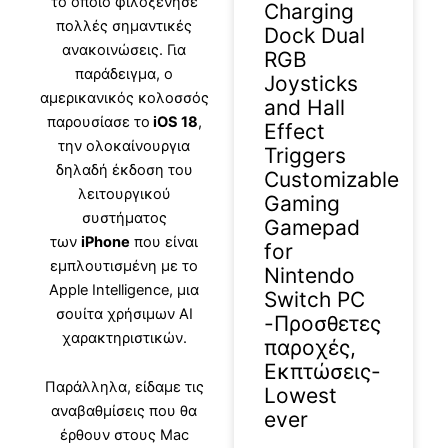
το οποίο φιλοξένησε
Charging
πολλές σημαντικές
Dock Dual
ανακοινώσεις. Για
RGB
παράδειγμα, ο
Joysticks
αμερικανικός κολοσσός
and Hall
παρουσίασε το
iOS 18
,
Effect
την ολοκαίνουργια
Triggers
δηλαδή έκδοση του
Customizable
λειτουργικού
Gaming
συστήματος
Gamepad
των
iPhone
που είναι
for
εμπλουτισμένη με το
Nintendo
Apple Intelligence, μια
Switch PC
σουίτα χρήσιμων AI
-Προσθετες
χαρακτηριστικών.
παροχές,
Εκπτώσεις-
Παράλληλα, είδαμε τις
Lowest
αναβαθμίσεις που θα
ever
έρθουν στους Mac