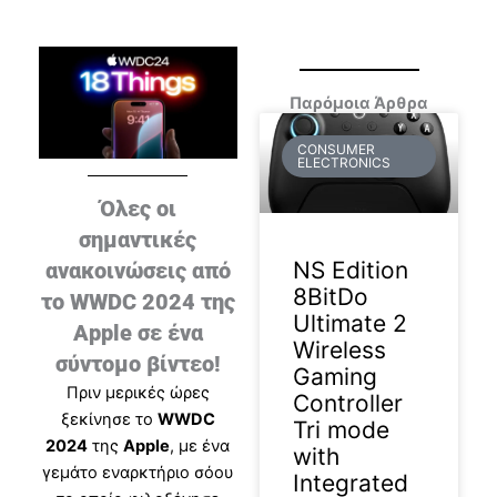
Παρόμοια Άρθρα
CONSUMER
ELECTRONICS
Όλες οι
σημαντικές
NS Edition
ανακοινώσεις από
8BitDo
το WWDC 2024 της
Ultimate 2
Apple σε ένα
Wireless
σύντομο βίντεο!
Gaming
Πριν μερικές ώρες
Controller
ξεκίνησε το
WWDC
Tri mode
2024
της
Apple
, με ένα
with
γεμάτο εναρκτήριο σόου
Integrated