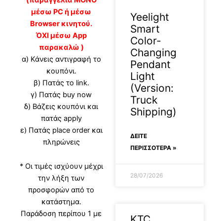
μέσω PC ή μέσω
Yeelight
Browser κινητού.
Smart
ΌΧΙ μέσω App
Color-
παρακαλώ )
Changing
α) Κάνεις αντιγραφή το
Pendant
κουπόνι.
Light
β) Πατάς το link.
(Version:
γ) Πατάς buy now
Truck
δ) Βάζεις κουπόνι και
Shipping)
πατάς apply
ε) Πατάς place order και
ΔΕΊΤΕ
πληρώνεις
ΠΕΡΙΣΣΟΤΕΡΑ »
* Οι τιμές ισχύουν μέχρι
28/07/2026
την λήξη των
προσφορών από το
κατάστημα.
Παράδοση περίπου 1 με
KTC