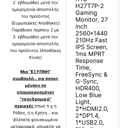
2 εβδομάδες μετά την
H27T7P-2
ημερομηνία αποστολής
Gaming
του προϊόντος
Monitor, 27
(Ευρωπαϊκές Αποθήκες)
inch
Παράδοση περίπου 2 με
2560*1440
3 εβδομάδες μετά την
210Hz Fast
ημερομηνία αποστολής
IPS Screen,
του προϊόντος (Αποθήκες
1ms MPRT
Κίνας)
Response
Time,
Μια “ΕΞΥΠΝΗ”
FreeSync &
συμβουλή… για όσους
G-Sync,
μένουν σε
HDR400,
απομακρυσμένες
Low Blue
“ταχυδρομικά”
Light,
περιοχές
όπως π.χ η
2*HDMI2.0,
Ρόδος, ή η Κρήτη… και
2*DP1.4,
βλέπετε φουσκωμένα
1*USB2.0,
μεταφορικά, μπορείτε να