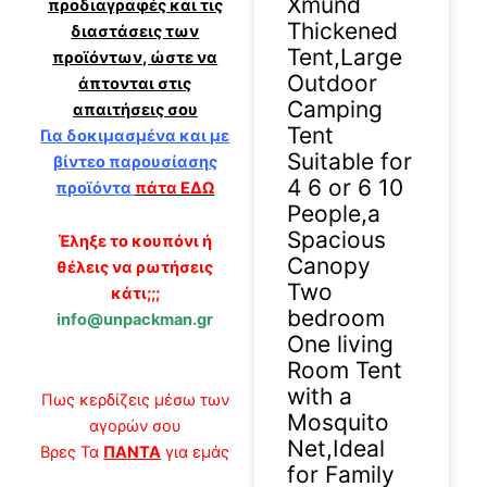
Xmund
προδιαγραφές και τις
Thickened
διαστάσεις των
Tent,Large
προϊόντων, ώστε να
Outdoor
άπτονται στις
Camping
απαιτήσεις σου
Tent
Για δοκιμασμένα και με
Suitable for
βίντεο παρουσίασης
4 6 or 6 10
προϊόντα
πάτα ΕΔΩ
People,a
Spacious
Έληξε το κουπόνι ή
Canopy
θέλεις να ρωτήσεις
Two
κάτι;;;
bedroom
info@unpackman.gr
One living
Room Tent
with a
Πως κερδίζεις μέσω των
Mosquito
αγορών σου
Net,Ideal
Βρες Τα
ΠΑΝΤΑ
για εμάς
for Family