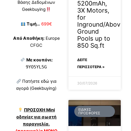
5200mAh,
Βάσης Δεδομένων
3X Motors,
Geekbuying
for
Inground/Above-
Τιμή…
699€
Ground
Pools up to
Από Αποθήκη:
Europe
850 Sq.ft
CFGC
Με κουπόνι:
ΔΕΊΤΕ
9YO5YL5G
ΠΕΡΙΣΣΟΤΕΡΑ »
Πατήστε εδώ για
30/07/2026
αγορά (Geekbuying)
ΕΙΔΙΚΈΣ
ΠΡΟΣΟΧΗ Mini
ΠΡΟΣΦΟΡΈΣ
οδηγίες για σωστή
παραγγελία.
(παραγγελία ΜΟΝΟ