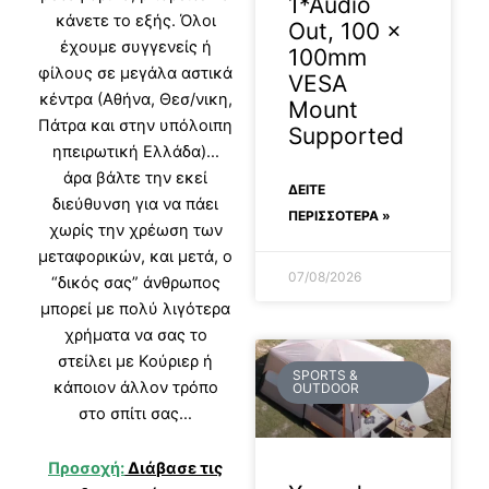
1*Audio
κάνετε το εξής. Όλοι
Out, 100 x
έχουμε συγγενείς ή
100mm
φίλους σε μεγάλα αστικά
VESA
κέντρα (Αθήνα, Θεσ/νικη,
Mount
Πάτρα και στην υπόλοιπη
Supported
ηπειρωτική Ελλάδα)…
άρα βάλτε την εκεί
ΔΕΊΤΕ
διεύθυνση για να πάει
ΠΕΡΙΣΣΟΤΕΡΑ »
χωρίς την χρέωση των
μεταφορικών, και μετά, ο
07/08/2026
“δικός σας” άνθρωπος
μπορεί με πολύ λιγότερα
χρήματα να σας το
στείλει με Κούριερ ή
SPORTS &
κάποιον άλλον τρόπο
OUTDOOR
στο σπίτι σας…
Προσοχή:
Διάβασε τις