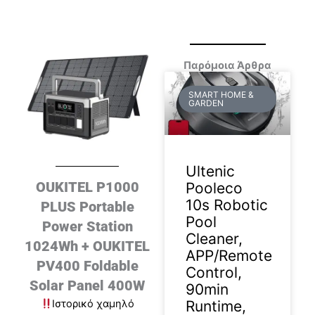
Παρόμοια Άρθρα
SMART HOME &
GARDEN
Ultenic
OUKITEL P1000
Pooleco
10s Robotic
PLUS Portable
Pool
Power Station
Cleaner,
1024Wh + OUKITEL
APP/Remote
PV400 Foldable
Control,
Solar Panel 400W
90min
Runtime,
Ιστορικό χαμηλό