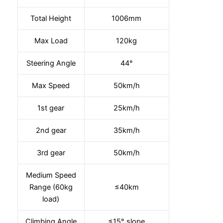
Total Height
1006mm
Max Load
120kg
Steering Angle
44°
Max Speed
50km/h
1st gear
25km/h
2nd gear
35km/h
3rd gear
50km/h
Medium Speed
Range (60kg
≤40km
load)
Climbing Angle
≤15° slope