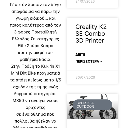
24/07/2026
Γι’ αυτόν λοιπόν τον λόγο
αποφάσισα να πάρω την
γνώμη ειδικού… και
ποιος καλύτερος από τον
Creality K2
3 φορές Πρωταθλητή
SE Combo
Ελλάδας Σε κατηγορίες
3D Printer
Elite
Σπύρο Κοσμά
και την μικρή του
ΔΕΊΤΕ
μαθήτρια Βάσια.
ΠΕΡΙΣΣΟΤΕΡΑ »
Στην Πράξη το Kukirin X1
Mini Dirt Bike πραγματικά
30/07/2026
τα σπάει κι ίσως με το 1/5
σχεδόν της τιμής ενός
θερμικού κατηγορίας
ΜΧ50 να ανοίγει νέους
SPORTS &
OUTDOOR
ορίζοντες
σε ένα άθλημα που
πολλοί θα ήθελαν να
βάλουν τα παιδιά τους,