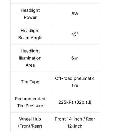
Headlight
5W
Power
Headlight
45°
Beam Angle
Headlight
Illumination
6㎡
Area
Off-road pneumatic
Tire Type
tire
Recommended
225kPa (32p.s.i)
Tire Pressure
Wheel Hub
Front 14-inch / Rear
(Front/Rear)
12-inch