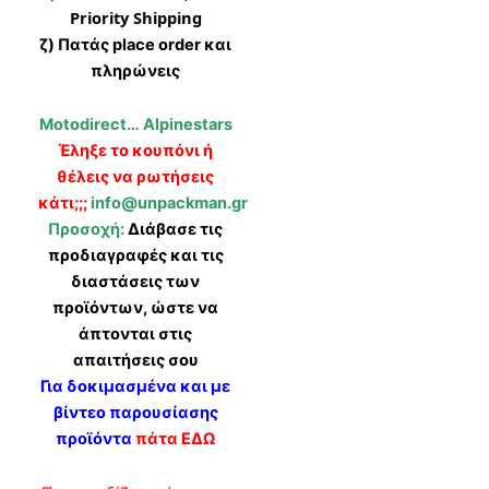
Priority Shipping
ζ) Πατάς place order και
πληρώνεις
Motodirect… Alpinestars
Έληξε το κουπόνι ή
θέλεις να ρωτήσεις
κάτι;;;
info@unpackman.gr
Προσοχή:
Διάβασε τις
προδιαγραφές και τις
διαστάσεις των
προϊόντων, ώστε να
άπτονται στις
απαιτήσεις σου
Για δοκιμασμένα και με
βίντεο παρουσίασης
προϊόντα
πάτα ΕΔΩ