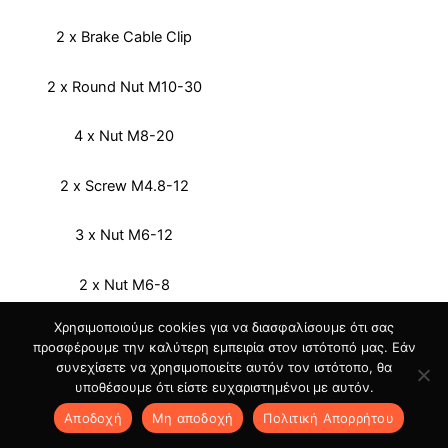
2 x Brake Cable Clip
2 x Round Nut M10-30
4 x Nut M8-20
2 x Screw M4.8-12
3 x Nut M6-12
2 x Nut M6-8
Χρησιμοποιούμε cookies για να διασφαλίσουμε ότι σας
2 x Nut M6-30
προσφέρουμε την καλύτερη εμπειρία στον ιστότοπό μας. Εάν
συνεχίσετε να χρησιμοποιείτε αυτόν τον ιστότοπο, θα
4 x Flat Head Screw M8-
υποθέσουμε ότι είστε ευχαριστημένοι με αυτόν.
20
Αποδοχή
Μη αποδοχή
Πολιτική Aπορρήτου