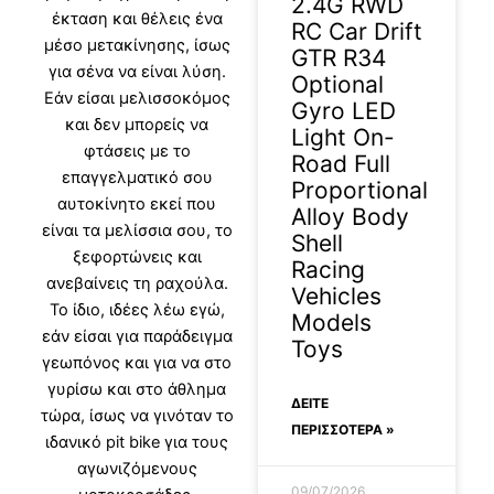
2.4G RWD
έκταση και θέλεις ένα
RC Car Drift
μέσο μετακίνησης, ίσως
GTR R34
για σένα να είναι λύση.
Optional
Εάν είσαι μελισσοκόμος
Gyro LED
και δεν μπορείς να
Light On-
φτάσεις με το
Road Full
επαγγελματικό σου
Proportional
αυτοκίνητο εκεί που
Alloy Body
είναι τα μελίσσια σου, το
Shell
ξεφορτώνεις και
Racing
ανεβαίνεις τη ραχούλα.
Vehicles
Το ίδιο, ιδέες λέω εγώ,
Models
εάν είσαι για παράδειγμα
Toys
γεωπόνος και για να στο
γυρίσω και στο άθλημα
ΔΕΊΤΕ
τώρα, ίσως να γινόταν το
ΠΕΡΙΣΣΟΤΕΡΑ »
ιδανικό pit bike για τους
αγωνιζόμενους
09/07/2026