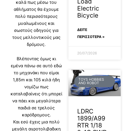
Load
καλά πως μέσω του
Electric
αθλήματος θα έχουμε
Bicycle
πολύ περισσότερους
μυαλωμένους και
ΔΕΊΤΕ
σωστούς οδηγούς για
ΠΕΡΙΣΣΟΤΕΡΑ »
τους μελλοντικούς μας
δρόμους.
20/07/2026
Bλέποντας όμως κι
εμένα πάνω σε αυτό εδώ
το μηχανάκι που είμαι
1,85m και 105 κιλά ήδη
TOYS HOBBIES
AND ROBOT
νομίζω πως
καταλαβαίνεις ότι μπορεί
να πάει και μεγαλύτερα
παιδιά σε τρελούς
LDRC
καρόδρομους.
1899/A99
Και εσύ έχεις μια πολύ
RTR 1/18
μεγάλη αγροτολιβαδικη