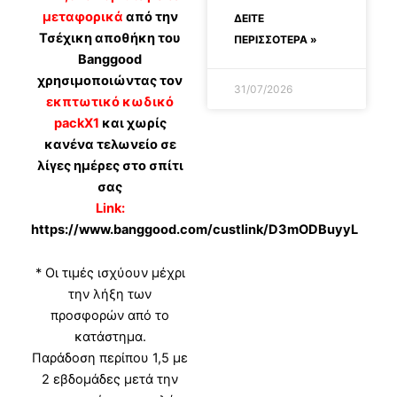
μεταφορικά
από την
ΔΕΊΤΕ
Τσέχικη αποθήκη του
ΠΕΡΙΣΣΟΤΕΡΑ »
Banggood
χρησιμοποιώντας τον
31/07/2026
εκπτωτικό κωδικό
packX1
και χωρίς
κανένα τελωνείο σε
λίγες ημέρες στο σπίτι
σας
Link:
https://www.banggood.com/custlink/D3mODBuyyL
* Οι τιμές ισχύουν μέχρι
την λήξη των
προσφορών από το
κατάστημα.
Παράδοση περίπου 1,5 με
2 εβδομάδες μετά την