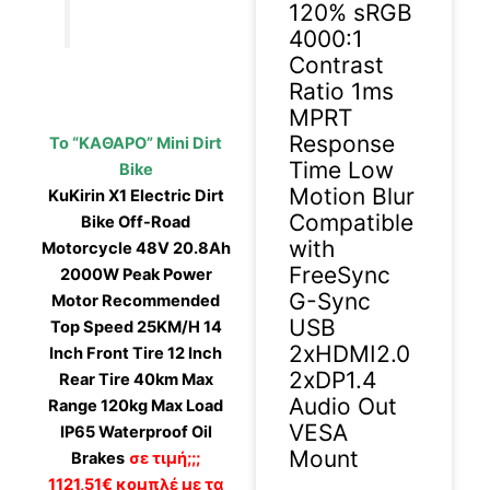
120% sRGB
4000:1
Contrast
Ratio 1ms
MPRT
Response
Το “ΚΑΘΑΡΟ” Mini Dirt
Time Low
Bike
Motion Blur
KuKirin X1 Electric Dirt
Compatible
Bike Off-Road
with
Motorcycle 48V 20.8Ah
FreeSync
2000W Peak Power
G-Sync
Motor Recommended
USB
Top Speed 25KM/H 14
2xHDMI2.0
Inch Front Tire 12 Inch
2xDP1.4
Rear Tire 40km Max
Audio Out
Range 120kg Max Load
VESA
IP65 Waterproof Oil
Mount
Brakes
σε τιμή;;;
1121,51€ κομπλέ με τα