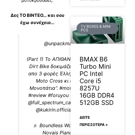
μοτοκροσάδες.
Δες ΤΟ ΒΙΝΤΕΟ… και σου
έχω συνέχεια…
TV BOXES & MINI
PCS
@unpackman.review
BMAX B6
(Part 1) Το ΑΠΙΘΑΝΟ Kukirin X1 Mini
Turbo Mini
Dirt Bike δοκιμάζεται στην Πίστα
PC Intel
απο 3 φορές Έλληνα πρωταθλητή
Core i5
Moto Cross κι ανοίγει “Νέα
8257U
Μονοπάτια”.
#moto
#cross
#bike
16GB DDR4
#review
#foruyou
@SpirosKosmas
512GB SSD
@full_spectrum_captures @KuKirin
@kukirin.official @kukirineu
ΔΕΊΤΕ
ΠΕΡΙΣΣΟΤΕΡΑ »
♬ Boundless Worship – Josué
Novais Piano Worship