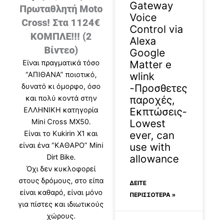
Gateway
Πρωταθλητή Moto
Voice
Cross! Στα 1124€
Control via
ΚΟΜΠΛΕ!!! (2
Alexa
Βίντεο)
Google
Matter e
Είναι πραγματικά τόσο
wlink
“ΑΠΙΘΑΝΑ” ποιοτικό,
-Προσθετες
δυνατό κι όμορφο, όσο
παροχές,
και πολύ κοντά στην
Εκπτώσεις-
ΕΛΛΗΝΙΚΗ κατηγορία
Lowest
Mini Cross ΜΧ50.
ever, can
Είναι το Kukirin X1 και
use with
είναι ένα “ΚΑΘΑΡΟ” Mini
allowance
Dirt Bike.
Όχι δεν κυκλοφορεί
στους δρόμους, στο είπα
ΔΕΊΤΕ
είναι καθαρό, είναι μόνο
ΠΕΡΙΣΣΟΤΕΡΑ »
για πίστες και ιδιωτικούς
χώρους.