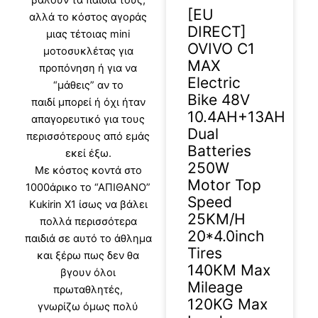
[EU
αλλά το κόστος αγοράς
DIRECT]
μιας τέτοιας mini
OVIVO C1
μοτοσυκλέτας για
MAX
προπόνηση ή για να
Electric
“μάθεις” αν το
Bike 48V
παιδί μπορεί ή όχι ήταν
10.4AH+13AH
απαγορευτικό για τους
Dual
περισσότερους από εμάς
Batteries
εκεί έξω.
250W
Με κόστος κοντά στο
Motor Top
1000άρικο το “ΑΠΙΘΑΝΟ”
Speed
Kukirin X1 ίσως να βάλει
25KM/H
πολλά περισσότερα
20*4.0inch
παιδιά σε αυτό το άθλημα
Tires
και ξέρω πως δεν θα
140KM Max
βγουν όλοι
Mileage
πρωταθλητές,
120KG Max
γνωρίζω όμως πολύ