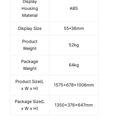
Display
Housing
ABS
Material
Display Size
55*36mm
Product
52kg
Weight
Package
64kg
Weight
Product Size(L
1575×678×1006mm
x W x H)
Package Size(L
1350×376×647mm
x W x H)