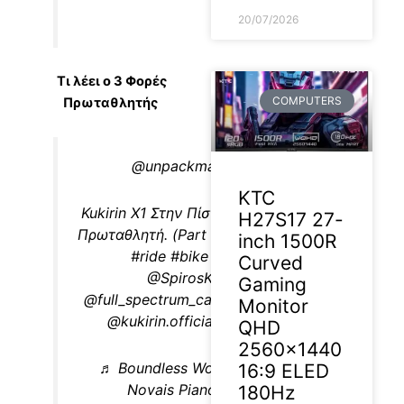
20/07/2026
Τι λέει ο 3 Φορές
COMPUTERS
Πρωταθλητής
@unpackman.review
KTC
Kukirin X1 Στην Πίστα! Η Γνώμη του
H27S17 27-
Πρωταθλητή. (Part 2)
#cross
#moto
inch 1500R
#ride
#bike
#foryour
Curved
@SpirosKosmas
Gaming
@full_spectrum_captures @KuKirin
Monitor
@kukirin.official @kukirineu
QHD
2560×1440
♬ Boundless Worship – Josué
16:9 ELED
Novais Piano Worship
180Hz