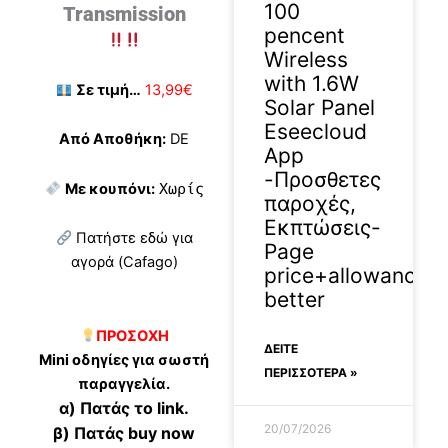
100
Transmission
pencent
Wireless
with 1.6W
Σε τιμή…
13,99€
Solar Panel
Eseecloud
Από Αποθήκη:
DE
App
-Προσθετες
Με κουπόνι:
Χωρίς
παροχές,
Εκπτώσεις-
Πατήστε εδώ για
Page
αγορά (Cafago)
price+allowance
better
ΠΡΟΣΟΧΗ
ΔΕΊΤΕ
Mini οδηγίες για σωστή
ΠΕΡΙΣΣΟΤΕΡΑ »
παραγγελία.
α) Πατάς το link.
20/07/2026
β) Πατάς buy now