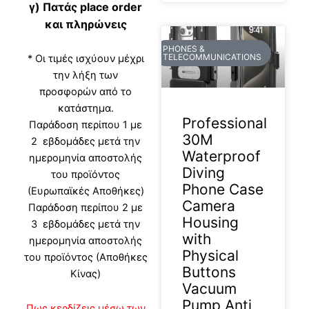
γ) Πατάς place order
και πληρώνεις
PHONES &
TELECOMMUNICATIONS
* Οι τιμές ισχύουν μέχρι
την λήξη των
προσφορών από το
κατάστημα.
Professional
Παράδοση περίπου 1 με
30M
2 εβδομάδες μετά την
Waterproof
ημερομηνία αποστολής
Diving
του προϊόντος
Phone Case
(Ευρωπαϊκές Αποθήκες)
Camera
Παράδοση περίπου 2 με
Housing
3 εβδομάδες μετά την
with
ημερομηνία αποστολής
Physical
του προϊόντος (Αποθήκες
Buttons
Κίνας)
Vacuum
Pump Anti
Πως κερδίζεις μέσω των