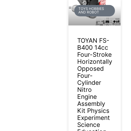
TOYS HOBBIES
AND ROBOT
TOYAN FS-
B400 14cc
Four-Stroke
Horizontally
Opposed
Four-
Cylinder
Nitro
Engine
Assembly
Kit Physics
Experiment
Science