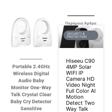
Παρόμοια Άρθρα
SECURITY &
PROTECTION
Hiseeu C90
Portable 2.4GHz
4MP Solar
WIFI IP
Wireless Digital
Camera HD
Audio Baby
Video Night
Monitor One-Way
Full Color AI
Talk Crystal Clear
Motion
Baby Cry Detector
Detect Two
Sensitive
Way Talk