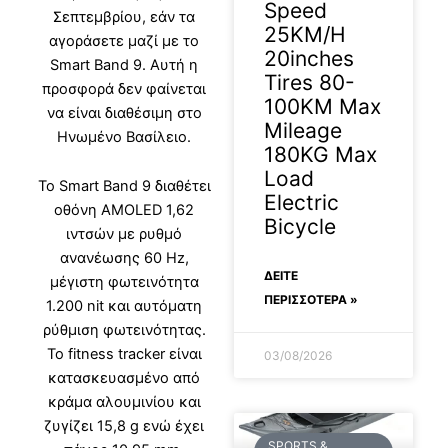
Speed
Σεπτεμβρίου, εάν τα
25KM/H
αγοράσετε μαζί με το
20inches
Smart Band 9. Αυτή η
Tires 80-
προσφορά δεν φαίνεται
100KM Max
να είναι διαθέσιμη στο
Mileage
Ηνωμένο Βασίλειο.
180KG Max
Load
Το Smart Band 9 διαθέτει
Electric
οθόνη AMOLED 1,62
Bicycle
ιντσών με ρυθμό
ανανέωσης 60 Hz,
ΔΕΊΤΕ
μέγιστη φωτεινότητα
ΠΕΡΙΣΣΟΤΕΡΑ »
1.200 nit και αυτόματη
ρύθμιση φωτεινότητας.
Το fitness tracker είναι
03/08/2026
κατασκευασμένο από
κράμα αλουμινίου και
ζυγίζει 15,8 g ενώ έχει
SPORTS &