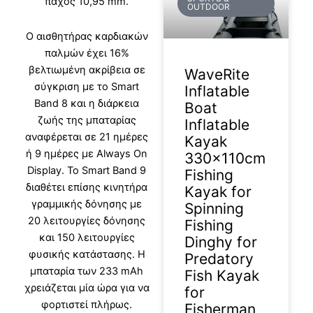
πάχος 10,95 mm.
OUTDOOR
Ο αισθητήρας καρδιακών
παλμών έχει 16%
βελτιωμένη ακρίβεια σε
WaveRite
σύγκριση με το Smart
Inflatable
Band 8 και η διάρκεια
Boat
ζωής της μπαταρίας
Inflatable
αναφέρεται σε 21 ημέρες
Kayak
ή 9 ημέρες με Always On
330x110cm
Display. Το Smart Band 9
Fishing
διαθέτει επίσης κινητήρα
Kayak for
γραμμικής δόνησης με
Spinning
20 λειτουργίες δόνησης
Fishing
και 150 λειτουργίες
Dinghy for
φυσικής κατάστασης. Η
Predatory
μπαταρία των 233 mAh
Fish Kayak
χρειάζεται μία ώρα για να
for
φορτιστεί πλήρως.
Fisherman