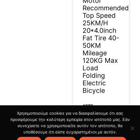
Motor
Recommended
Top Speed
25KM/H
20*4.0inch
Fat Tire 40-
50KM
Mileage
120KG Max
Load
Folding
Electric
Bicycle
ΔΕΊΤΕ
Χρησιμοποιούμε cookies για να διασφαλίσουμε ότι σας
ΠΕΡΙΣΣΟΤΕΡΑ »
προσφέρουμε την καλύτερη εμπειρία στον ιστότοπό μας. Εάν
συνεχίσετε να χρησιμοποιείτε αυτόν τον ιστότοπο, θα
06/07/2026
υποθέσουμε ότι είστε ευχαριστημένοι με αυτόν.