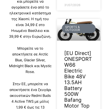
και μπορείτε να
31/07/2026
αγοράσετε ένα από το
ηλεκτρονικό κατάστημα
της Xiaomi. Η τιμή του
είναι 34,99 £ στο
SPORTS &
OUTDOOR
Ηνωμένο Βασίλειο και
39,99 € στην Ευρωζώνη.
Μπορείτε να το
[EU Direct]
αποκτήσετε σε Arctic
ONESPORT
Blue, Glacier Silver,
W66
Midnight Black και Mystic
Electric
Rose.
Bike 48V
13.5AH
Στην ΕΕ, μπορείτε να
Battery
αποκτήσετε ένα ζευγάρι
500W
ακουστικών Redmi Buds
Bafang
4 Active TWS με μόλις
Motor Top
1,99 € έως τις 13