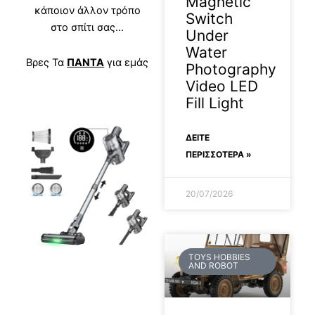
Magnetic
κάποιον άλλον τρόπο
Switch
στο σπίτι σας…
Under
Water
Βρες Τα
ΠΑΝΤΑ
για εμάς
Photography
Video LED
Fill Light
ΔΕΊΤΕ
ΠΕΡΙΣΣΟΤΕΡΑ »
20/07/2026
TOYS HOBBIES
AND ROBOT