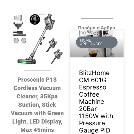
Παρόμοια Άρθρα
HOME
APPLIANCES
BlitzHome
Proscenic P13
CM 601G
Espresso
Cordless Vacuum
Coffee
Cleaner, 35Kpa
Machine
Suction, Stick
20Bar
Vacuum with Green
1150W with
Light, LED Display,
Pressure
Max 45mins
Gauge PID