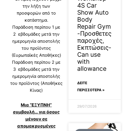
4S Car
την λήξη των
Show Auto
προσφορών από το
Body
κατάστημα.
Repair Gym
Παράδοση περίπου 1 με
-Προσθετες
2 εβδομάδες μετά την
παροχές,
ημερομηνία αποστολής
Εκπτώσεις-
του προϊόντος
Can use
(Ευρωπαϊκές Αποθήκες)
with
Παράδοση περίπου 2 με
allowance
3 εβδομάδες μετά την
ημερομηνία αποστολής
ΔΕΊΤΕ
του προϊόντος (Αποθήκες
ΠΕΡΙΣΣΟΤΕΡΑ »
Κίνας)
Μια “ΕΞΥΠΝΗ”
29/07/2026
συμβουλή… για όσους
μένουν σε
απομακρυσμένες