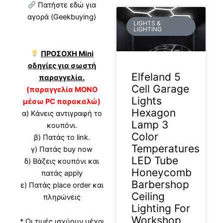
Πατήστε εδώ για
αγορά (Geekbuying)
LIGHTS &
LIGHTING
ΠΡΟΣΟΧΗ Mini
οδηγίες για σωστή
Elfeland 5
παραγγελία.
Cell Garage
(παραγγελία ΜΟΝΟ
Lights
μέσω PC παρακαλώ)
Hexagon
α) Κάνεις αντιγραφή το
Lamp 3
κουπόνι.
Color
β) Πατάς το link.
Temperatures
γ) Πατάς buy now
LED Tube
δ) Βάζεις κουπόνι και
Honeycomb
πατάς apply
Barbershop
ε) Πατάς place order και
Ceiling
πληρώνεις
Lighting For
Workshop
* Οι τιμές ισχύουν μέχρι