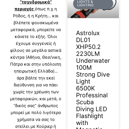
“ταχυδρομικά”
LIGHTS &
LIGHTING
περιοχές
όπως π.χ η
Ρόδος, ή η Κρήτη… και
βλέπετε φουσκωμένα
μεταφορικά, μπορείτε να
Astrolux
κάνετε το εξής. Όλοι
DL01
έχουμε συγγενείς ή
XHP50.2
φίλους σε μεγάλα αστικά
2230LM
κέντρα (Αθήνα, Θεσ/νικη,
Underwater
Πάτρα και στην υπόλοιπη
100M
ηπειρωτική Ελλάδα)…
Strong Dive
άρα βάλτε την εκεί
Light
διεύθυνση για να πάει
6500K
χωρίς την χρέωση των
Professinal
μεταφορικών, και μετά, ο
Scuba
“δικός σας” άνθρωπος
Diving LED
μπορεί με πολύ λιγότερα
Flashlight
χρήματα να σας το
with
στείλει με Κούριερ ή