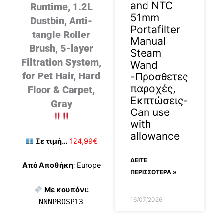
and NTC
Runtime, 1.2L
51mm
Dustbin, Anti-
Portafilter
tangle Roller
Manual
Brush, 5-layer
Steam
Filtration System,
Wand
for Pet Hair, Hard
-Προσθετες
παροχές,
Floor & Carpet,
Εκπτώσεις-
Gray
Can use
with
allowance
Σε τιμή…
124,99€
ΔΕΊΤΕ
Από Αποθήκη:
Europe
ΠΕΡΙΣΣΟΤΕΡΑ »
Με κουπόνι:
16/07/2026
NNNPROSP13