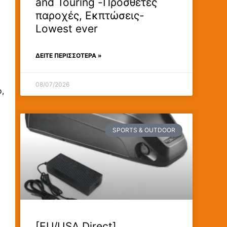
and Touring -Προσθετες
παροχές, Εκπτώσεις-
Lowest ever
ΔΕΊΤΕ ΠΕΡΙΣΣΟΤΕΡΑ »
08/07/2026
,
SPORTS & OUTDOOR
[EU/USA Direct]