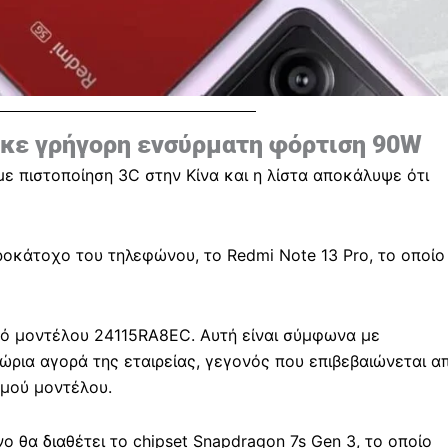
ηκε γρήγορη ενσύρματη φόρτιση 90W
ε πιστοποίηση 3C στην Κίνα και η λίστα αποκάλυψε ότι
ροκάτοχο του τηλεφώνου, το Redmi Note 13 Pro, το οποίο
μό μοντέλου 24115RA8EC. Αυτή είναι σύμφωνα με
ώρια αγορά της εταιρείας, γεγονός που επιβεβαιώνεται α
θμού μοντέλου.
ο θα διαθέτει το chipset Snapdragon 7s Gen 3, το οποίο