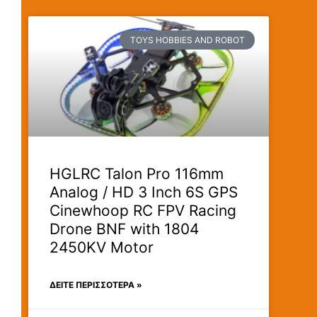
TOYS HOBBIES AND ROBOT
HGLRC Talon Pro 116mm
Analog / HD 3 Inch 6S GPS
Cinewhoop RC FPV Racing
Drone BNF with 1804
2450KV Motor
ΔΕΊΤΕ ΠΕΡΙΣΣΟΤΕΡΑ »